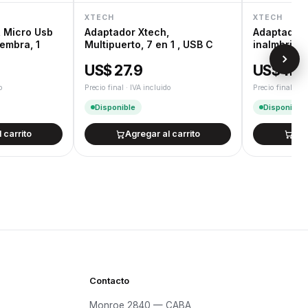
XTECH
XTECH
, Micro Usb
Adaptador Xtech,
Adaptador 
embra, 1
Multipuerto, 7 en 1 , USB C
inalmbrico 
US$ 27.9
US$ 11.1
o
Precio final · IVA incluido
Precio final · IV
Disponible
Disponible
 carrito
Agregar al carrito
Agr
Contacto
Monroe 2840 — CABA