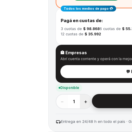
Todos los medios de pago 💳
Pagá en cuotas de:
3
cuotas de
$ 98.868
6
cuotas de
$ 55.
12
cuotas de
$ 35.992
🏦 Empresas
Abrí cuenta corriente y operá con la mejor
💬
Disponible
−
+
1
Entrega en 24/48 h en todo el país · Ga