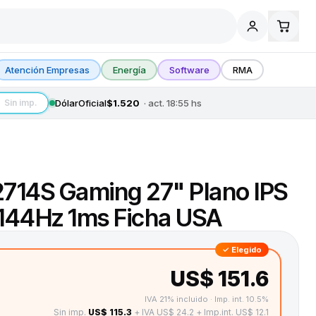
Atención Empresas
Energía
Software
RMA
Dólar
Oficial
$1.520
· act.
18:55
hs
Sin imp.
2714S Gaming 27" Plano IPS
 144Hz 1ms Ficha USA
✓ Elegido
US$ 151.6
IVA 21% incluido · Imp. int. 10.5%
Sin imp.
US$ 115.3
+ IVA US$ 24.2
+ Imp.int. US$ 12.1