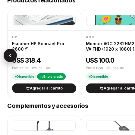
Productos relacionados
HP
AOC
Escaner HP ScanJet Pro
Monitor AOC 22B2HM2 
2600 f1
VA FHD (1920 x 1080) 
4ms Ficha USA
US$ 318.4
US$ 100.0
Precio final · IVA incluido
Precio final · IVA incluido
Disponible
Envío gratis
Disponible
Agregar al carrito
Agregar al carrit
Complementos y accesorios