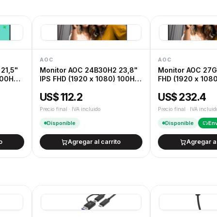
12 meses de garantía oficial de fábrica.
Devoluciones
Cambios y devoluciones según la Ley de
AOC
AOC
21,5"
Monitor AOC 24B30H2 23,8"
Monitor AOC 27G
100Hz
IPS FHD (1920 x 1080) 100Hz
FHD (1920 x 108
4ms Ficha USA
Gaming Ficha U
US$ 112.2
US$ 232.4
Precio final · IVA incluido
Precio final · IVA incluid
Disponible
Disponible
Env
o
Agregar al carrito
Agregar al