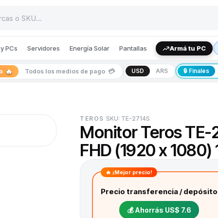
y PCs
Servidores
Energía Solar
Pantallas
Armá tu PC
🔥
💳
USD
ARS
🔒 Finales
ia
Todos los medios de pago
TEROS
SKU:
TE-2714S
Monitor Teros TE-
FHD (1920 x 1080)
🔥 ¡Mejor precio!
Precio transferencia / depósito
💰 Ahorrás
US$ 7.6