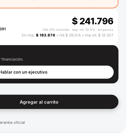
$ 241.796
391
IVA 21% incluido · Imp. int. 10.5%
· en pesos
Sin imp.
$ 183.876
+ IVA $ 38.614
+ Imp.int. $ 19.307
 financiación.
 Hablar con un ejecutivo
Agregar al carrito
rantía oficial