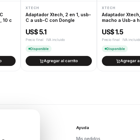
XTECH
XTECH
 C
Adaptador Xtech, 2 en 1, usb-
Adaptador Xtech
 10 c
C a usb-C con Dongle
macho a Usb-a h
US$ 5.1
US$ 1.5
Precio final · IVA incluido
Precio final · IVA incluid
Disponible
Disponible
o
Agregar al carrito
Agregar al
Ayuda
Mis pedidos