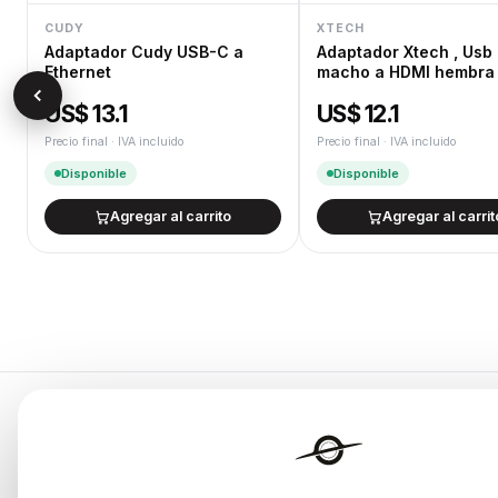
CUDY
XTECH
Adaptador Cudy USB-C a
Adaptador Xtech , Usb
Ethernet
macho a HDMI hembra ,
US$ 13.1
US$ 12.1
Precio final · IVA incluido
Precio final · IVA incluido
Disponible
Disponible
Agregar al carrito
Agregar al carrit
Categorías
Endurances
Notebooks