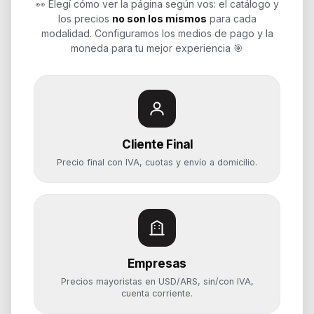
👀 Elegí cómo ver la página según vos: el catálogo y
los precios
no son los mismos
para cada
Soluciones de tecnología para
modalidad. Configuramos los medios de pago y la
empresas, revendedores y personas.
moneda para tu mejor experiencia 🎯
Potenciamos tu mundo.
Time to work
Cliente Final
Categorías
Precio final con IVA, cuotas y envío a domicilio.
Notebooks
Computadoras y PCs
Servidores y NAS
Componentes
Almacenamiento
Empresas
Monitores y Pantallas
Precios mayoristas en USD/ARS, sin/con IVA,
cuenta corriente.
Ayuda