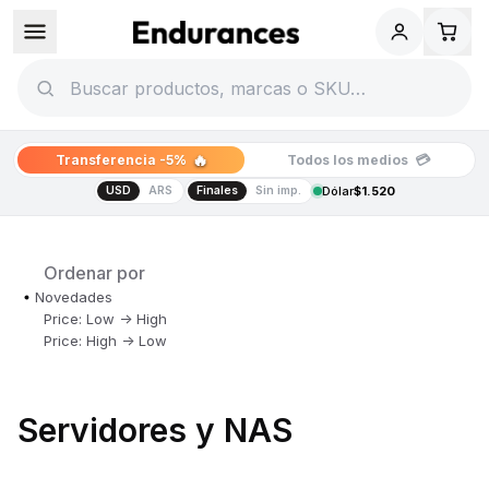
🔥
💳
Transferencia -5%
Todos los medios
USD
ARS
Finales
Sin imp.
Dólar
$1.520
Ordenar por
Novedades
Price: Low -> High
Price: High -> Low
Servidores y NAS