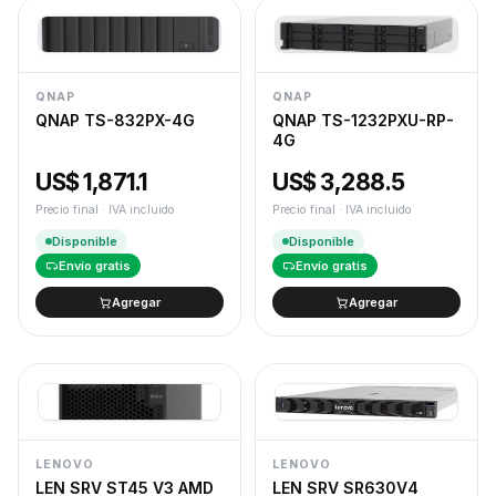
QNAP
QNAP
QNAP TS-832PX-4G
QNAP TS-1232PXU-RP-
4G
US$ 1,871.1
US$ 3,288.5
Precio final · IVA incluido
Precio final · IVA incluido
Disponible
Disponible
Envío gratis
Envío gratis
Agregar
Agregar
LENOVO
LENOVO
LEN SRV ST45 V3 AMD
LEN SRV SR630V4