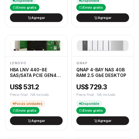
Disponible
Disponible
Envío gratis
Envío gratis
Agregar
Agregar
LENOVO
QNAP
HBA LNV 440-8E
QNAP 4-BAY NAS 4GB
SAS/SATA PCIE GEN4
RAM 2.5 GbE DESKTOP
12GB
US$ 531.2
US$ 729.3
Precio final · IVA incluido
Precio final · IVA incluido
Pocas unidades
Disponible
Envío gratis
Envío gratis
Agregar
Agregar