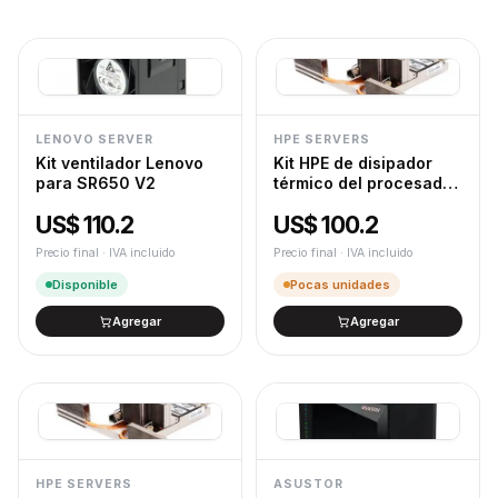
LENOVO SERVER
HPE SERVERS
Kit ventilador Lenovo
Kit HPE de disipador
para SR650 V2
térmico del procesador
P49145-B21 para
US$ 110.2
US$ 100.2
Proliant DL380 Gen11
Precio final · IVA incluido
Precio final · IVA incluido
Disponible
Pocas unidades
Agregar
Agregar
HPE SERVERS
ASUSTOR