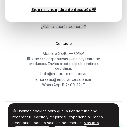
Sigo mirando, decido después 👋
Mis pedidos
Devoluciones y arrepentimiento
Garantía y RMA
¿Cómo querés comprar?
Contacto
Monroe 2840 — CABA
🏢
Oficinas corporativas — no hay retiro de
productos.
Envíos a todo el país o retiro a
coordinar.
hola@endurances.com.ar
empresas@endurances.com.ar
WhatsApp 11 2408-1247
🍪 Usamos cookies para que la tienda funcione,
©
2026
Endurances Technology SA · CUIT 30-71861942-0
Términos
·
Privacidad
·
Devoluciones
recordar tu carrito y mejorar tu experiencia. Podés
aceptarlas todas o solo las necesarias.
Más info
.
100% Design by — Endurances IT