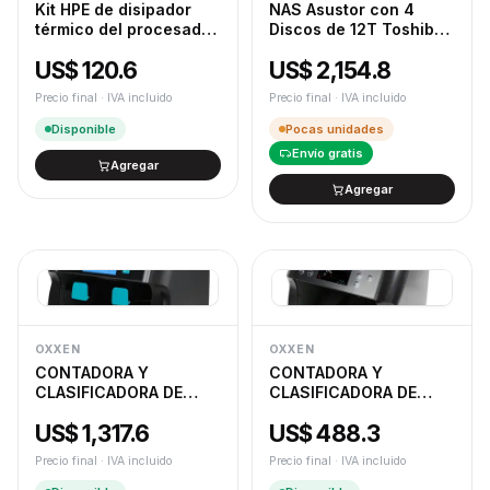
Kit HPE de disipador
NAS Asustor con 4
térmico del procesador
Discos de 12T Toshiba
P48904-B21 para
Incluidos AS3304TV2-
US$ 120.6
US$ 2,154.8
Proliant DL3X0 Gen11
4U12T
Precio final · IVA incluido
Precio final · IVA incluido
Disponible
Pocas unidades
Envío gratis
Agregar
Agregar
OXXEN
OXXEN
CONTADORA Y
CONTADORA Y
CLASIFICADORA DE
CLASIFICADORA DE
BILLETESOXXEN CL-
BILLETES OXXEN
US$ 1,317.6
US$ 488.3
T3030U DOS
T3000UM UNA
BANDEJAS 2 SENSORES
BANDEJA 2 SENSORES
Precio final · IVA incluido
Precio final · IVA incluido