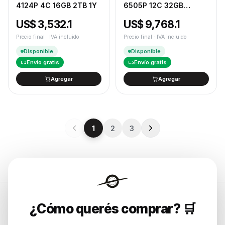
4124P 4C 16GB 2TB 1Y
6505P 12C 32GB
2X800W
US$ 3,532.1
US$ 9,768.1
Precio final · IVA incluido
Precio final · IVA incluido
Disponible
Disponible
Envío gratis
Envío gratis
Agregar
Agregar
1
2
3
¿Cómo querés comprar? 🛒
Endurances