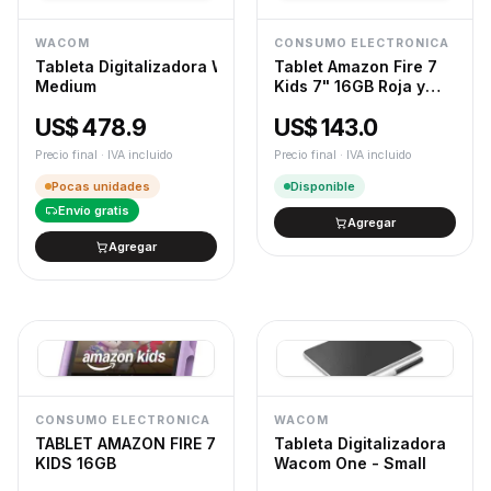
WACOM
CONSUMO ELECTRONICA
Tableta Digitalizadora Wacom Intuos Pro -
Tablet Amazon Fire 7
Medium
Kids 7" 16GB Roja y
Celeste B0BL8T7R1T
US$ 478.9
US$ 143.0
Precio final · IVA incluido
Precio final · IVA incluido
Pocas unidades
Disponible
Envío gratis
Agregar
Agregar
CONSUMO ELECTRONICA
WACOM
TABLET AMAZON FIRE 7
Tableta Digitalizadora
KIDS 16GB
Wacom One - Small