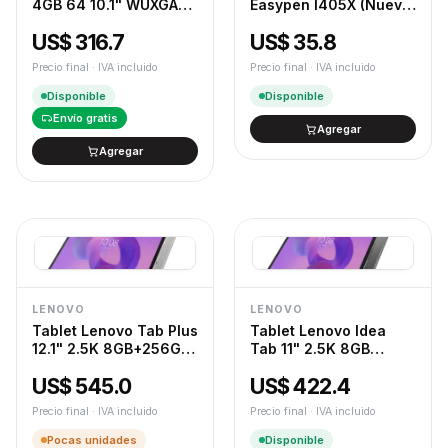
4GB 64 10.1" WUXGA
Easypen I405X (Nuevo
IPS
PN) (6887)
US$ 316.7
US$ 35.8
Precio final · IVA incluido
Precio final · IVA incluido
Disponible
Disponible
Envío gratis
Agregar
Agregar
LENOVO
LENOVO
Tablet Lenovo Tab Plus
Tablet Lenovo Idea
12.1" 2.5K 8GB+256GB
Tab 11" 2.5K 8GB
Pen Plus + Teclado+
RAM+128GB + Teclado
US$ 545.0
US$ 422.4
Folio para Idea Tab
Lenovo Folio + Lápiz
Plus (5896)
Lenovo Tab Plus
Precio final · IVA incluido
Precio final · IVA incluido
+auriculares bt E310
(2993)
Pocas unidades
Disponible