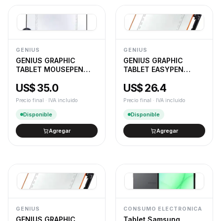
GENIUS
GENIUS
GENIUS GRAPHIC
GENIUS GRAPHIC
TABLET MOUSEPEN
TABLET EASYPEN
I608X
I405X
US$ 35.0
US$ 26.4
Precio final · IVA incluido
Precio final · IVA incluido
Disponible
Disponible
Agregar
Agregar
GENIUS
CONSUMO ELECTRONICA
GENIUS GRAPHIC
Tablet Samsung