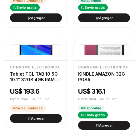
Pocas unidades
Disponible
Envío gratis
Envío gratis
Agregar
Agregar
CONSUMO ELECTRONICA
CONSUMO ELECTRONICA
Tablet TCL TAB 10 5G
KINDLE AMAZON 32G
10.1" 32GB 4GB RAM
ROSA
Android 12 Negra
US$ 193.6
US$ 316.1
Precio final · IVA incluido
Precio final · IVA incluido
Pocas unidades
Disponible
Envío gratis
Agregar
Agregar