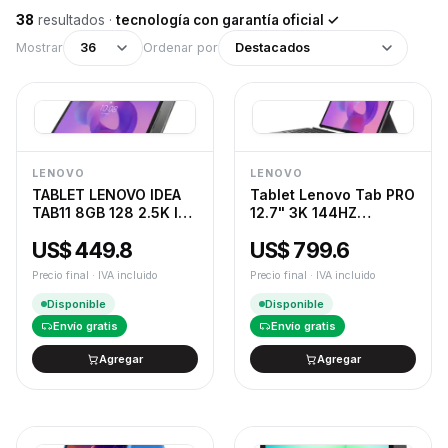
38
resultados
·
tecnología con garantía oficial ✓
Mostrar
36
Ordenar por
Destacados
LENOVO
LENOVO
TABLET LENOVO IDEA
Tablet Lenovo Tab PRO
TAB11 8GB 128 2.5K IPS
12.7" 3K 144HZ
90Hz
8GB+256GB +
US$ 449.8
US$ 799.6
Keyboard Pack +
Precision Pen + moto
Precio final · IVA incluido
Precio final · IVA incluido
buds Android 14 (5320)
Disponible
Disponible
Envío gratis
Envío gratis
Agregar
Agregar