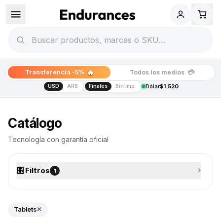
🔥
💳
Transferencia -5%
Todos los medios
USD
ARS
Finales
Sin imp.
Dólar
$1.520
Catálogo de tecnología
Catálogo
Tecnología con garantía oficial
🎛️ Filtros
⌄
1
Tablets
✕