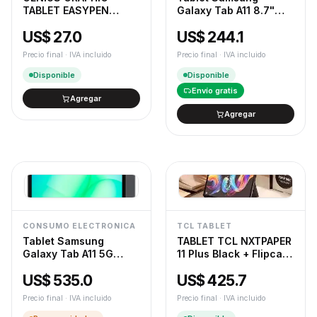
TABLET EASYPEN
Galaxy Tab A11 8.7"
I405X KYA
64GB SM-X133
US$ 27.0
US$ 244.1
Precio final · IVA incluido
Precio final · IVA incluido
Disponible
Disponible
Envío gratis
Agregar
Agregar
CONSUMO ELECTRONICA
TCL TABLET
Tablet Samsung
TABLET TCL NXTPAPER
Galaxy Tab A11 5G
11 Plus Black + Flipcase
256GB 8GB RAM
+ T PEN
US$ 535.0
US$ 425.7
Android SM-X236B
Precio final · IVA incluido
Precio final · IVA incluido