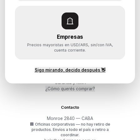
Notebooks
Computadoras y PCs
Servidores y NAS
Componentes
Almacenamiento
Empresas
Monitores y Pantallas
Precios mayoristas en USD/ARS, sin/con IVA,
cuenta corriente.
Ayuda
Sigo mirando, decido después 👋
Mis pedidos
Devoluciones y arrepentimiento
Garantía y RMA
¿Cómo querés comprar?
Contacto
Monroe 2840 — CABA
🏢
Oficinas corporativas — no hay retiro de
productos.
Envíos a todo el país o retiro a
coordinar.