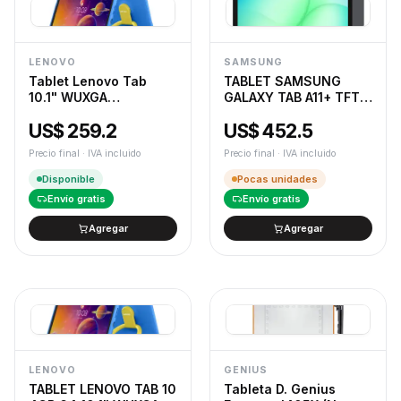
LENOVO
SAMSUNG
Tablet Lenovo Tab
TABLET SAMSUNG
10.1" WUXGA
GALAXY TAB A11+ TFT
4GB+64GB ,KIDS
11.0" 6GB 128GB
US$ 259.2
US$ 452.5
BUMPER CASE + Lápiz
SILVER
pasivo (9232)
Precio final · IVA incluido
Precio final · IVA incluido
Disponible
Pocas unidades
Envío gratis
Envío gratis
Agregar
Agregar
LENOVO
GENIUS
TABLET LENOVO TAB 10
Tableta D. Genius