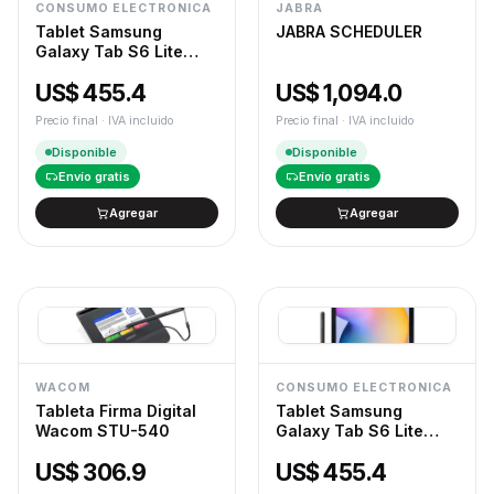
CONSUMO ELECTRONICA
JABRA
Tablet Samsung
JABRA SCHEDULER
Galaxy Tab S6 Lite
10,4" 64 GB Azul SM-
US$ 455.4
US$ 1,094.0
P613NZBAXAR
Precio final · IVA incluido
Precio final · IVA incluido
Disponible
Disponible
Envío gratis
Envío gratis
Agregar
Agregar
WACOM
CONSUMO ELECTRONICA
Tableta Firma Digital
Tablet Samsung
Wacom STU-540
Galaxy Tab S6 Lite
10,4" 64 GB Gris SM-
US$ 306.9
US$ 455.4
P613NZAAXAR