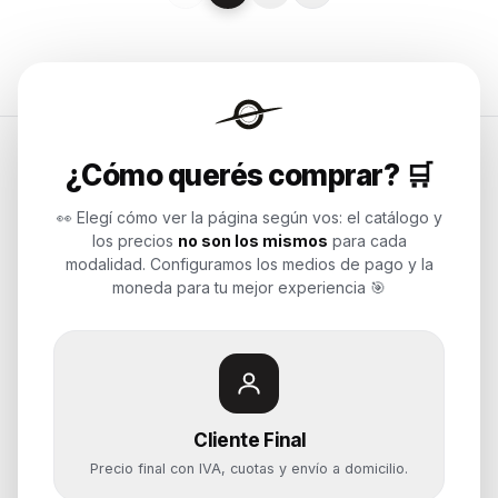
¿Cómo querés comprar? 🛒
Endurances
👀 Elegí cómo ver la página según vos: el catálogo y
los precios
no son los mismos
para cada
Soluciones de tecnología para
modalidad. Configuramos los medios de pago y la
empresas, revendedores y personas.
moneda para tu mejor experiencia 🎯
Potenciamos tu mundo.
Time to work
Cliente Final
Categorías
Precio final con IVA, cuotas y envío a domicilio.