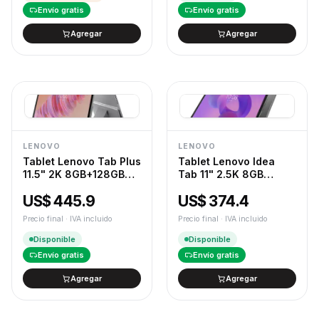
Envío gratis
Envío gratis
Agregar
Agregar
LENOVO
LENOVO
Tablet Lenovo Tab Plus
Tablet Lenovo Idea
11.5" 2K 8GB+128GB
Tab 11" 2.5K 8GB
Octa JBL Hi-Fi
RAM+128GB + Lápiz
US$ 445.9
US$ 374.4
Speakers c/funda
Lenovo Tab Plus (2149)
Android 14 +
Precio final · IVA incluido
Precio final · IVA incluido
AURICULARES BT
MOTO BUDS (5092)
Disponible
Disponible
Envío gratis
Envío gratis
Agregar
Agregar