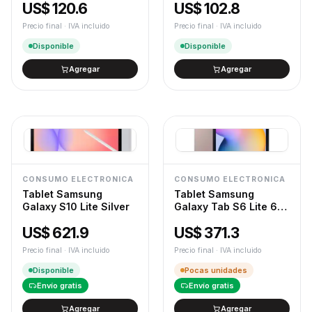
US$ 120.6
US$ 102.8
Precio final · IVA incluido
Precio final · IVA incluido
Disponible
Disponible
Agregar
Agregar
CONSUMO ELECTRONICA
CONSUMO ELECTRONICA
Tablet Samsung
Tablet Samsung
Galaxy S10 Lite Silver
Galaxy Tab S6 Lite 64
GB Rosa SM-
US$ 621.9
US$ 371.3
P613ZIAXAR
Precio final · IVA incluido
Precio final · IVA incluido
Disponible
Pocas unidades
Envío gratis
Envío gratis
Agregar
Agregar