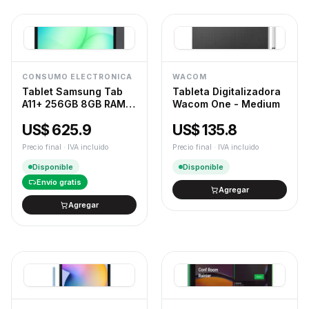
CONSUMO ELECTRONICA
WACOM
Tablet Samsung Tab
Tableta Digitalizadora
A11+ 256GB 8GB RAM
Wacom One - Medium
11" SM-X230-GRAY
US$ 625.9
US$ 135.8
Precio final · IVA incluido
Precio final · IVA incluido
Disponible
Disponible
Envío gratis
Agregar
Agregar