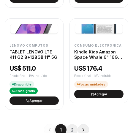
LENOVO COMPUTOS
CONSUMO ELECTRONICA
TABLET LENOVO LTE
Kindle Kids Amazon
K11 G2 8+128GB 11" 5G
Space Whale 6" 16GB
11va Gen B0CP324VS4
US$ 511.0
US$ 176.4
Precio final · IVA incluido
Precio final · IVA incluido
Disponible
Pocas unidades
Envío gratis
Agregar
Agregar
1
2