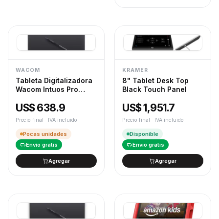
WACOM
KRAMER
Tableta Digitalizadora
8" Tablet Desk Top
Wacom Intuos Pro
Black Touch Panel
Large - PTK870
US$ 638.9
US$ 1,951.7
Precio final · IVA incluido
Precio final · IVA incluido
Pocas unidades
Disponible
Envío gratis
Envío gratis
Agregar
Agregar