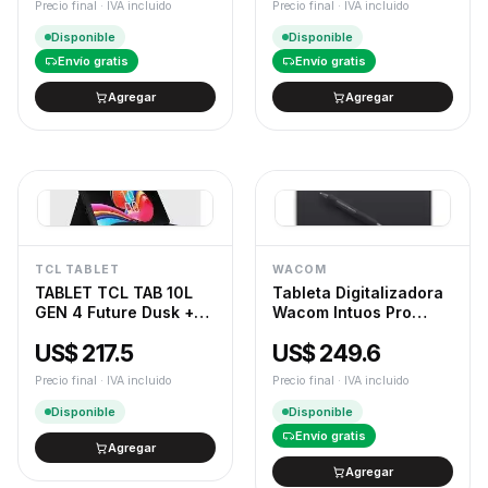
Precio final · IVA incluido
Precio final · IVA incluido
Disponible
Disponible
Envío gratis
Envío gratis
Agregar
Agregar
TCL TABLET
WACOM
TABLET TCL TAB 10L
Tableta Digitalizadora
GEN 4 Future Dusk +
Wacom Intuos Pro
Flip Case
Small - PTK470
US$ 217.5
US$ 249.6
Precio final · IVA incluido
Precio final · IVA incluido
Disponible
Disponible
Envío gratis
Agregar
Agregar