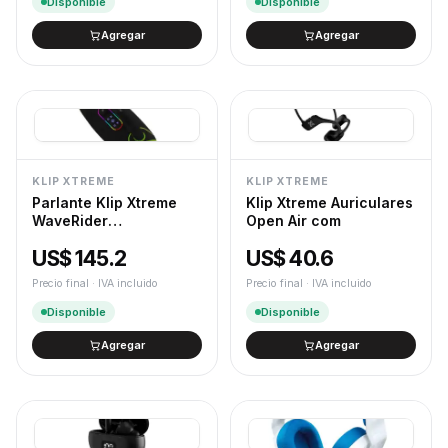
Disponible
Disponible
Agregar
Agregar
KLIP XTREME
KLIP XTREME
Parlante Klip Xtreme
Klip Xtreme Auriculares
WaveRider
Open Air com
PRO,60W,7HS
US$ 145.2
US$ 40.6
Precio final · IVA incluido
Precio final · IVA incluido
Disponible
Disponible
Agregar
Agregar