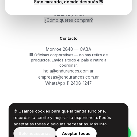
Sigo mirando, decido después 👋
Mis pedidos
Devoluciones y arrepentimiento
Garantía y RMA
¿Cómo querés comprar?
Contacto
Monroe 2840 — CABA
🏢
Oficinas corporativas — no hay retiro de
productos.
Envíos a todo el país o retiro a
coordinar.
hola@endurances.com.ar
empresas@endurances.com.ar
WhatsApp 11 2408-1247
🍪 Usamos cookies para que la tienda funcione,
©
2026
Endurances Technology SA · CUIT 30-71861942-0
Términos
·
Privacidad
·
Devoluciones
recordar tu carrito y mejorar tu experiencia. Podés
aceptarlas todas o solo las necesarias.
Más info
.
100% Design by — Endurances IT
Solo necesarias
Aceptar todas