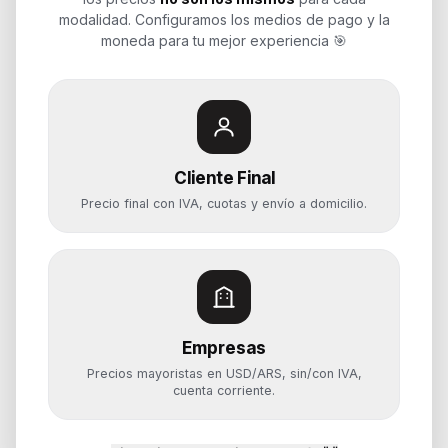
Soluciones de tecnología para
modalidad. Configuramos los medios de pago y la
empresas, revendedores y personas.
moneda para tu mejor experiencia 🎯
Potenciamos tu mundo.
Time to work
Cliente Final
Categorías
Precio final con IVA, cuotas y envío a domicilio.
Notebooks
Computadoras y PCs
Servidores y NAS
Componentes
Almacenamiento
Empresas
Monitores y Pantallas
Precios mayoristas en USD/ARS, sin/con IVA,
cuenta corriente.
Ayuda