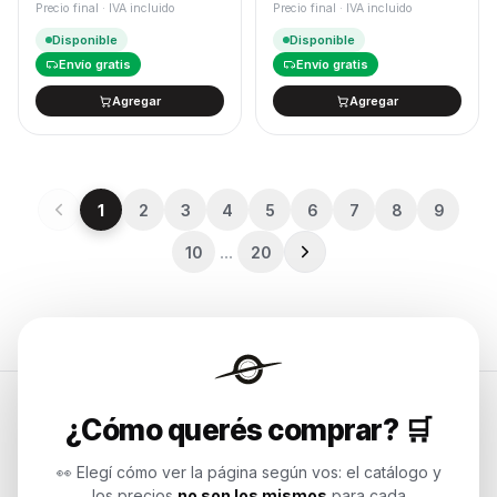
Precio final · IVA incluido
Precio final · IVA incluido
Disponible
Disponible
Envío gratis
Envío gratis
Agregar
Agregar
1
2
3
4
5
6
7
8
9
…
10
20
¿Cómo querés comprar? 🛒
Endurances
👀 Elegí cómo ver la página según vos: el catálogo y
los precios
no son los mismos
para cada