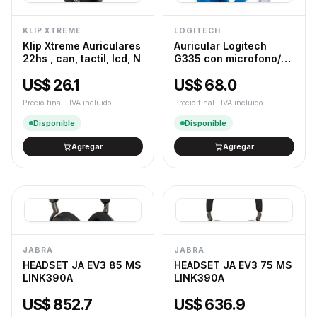
KLIP XTREME
LOGITECH
Klip Xtreme Auriculares
Auricular Logitech
22hs , can, tactil, lcd, N
G335 con microfono/
cable gaming Logitech
US$ 26.1
US$ 68.0
G blanco
Precio final · IVA incluido
Precio final · IVA incluido
Disponible
Disponible
Agregar
Agregar
JABRA
JABRA
HEADSET JA EV3 85 MS
HEADSET JA EV3 75 MS
LINK390A
LINK390A
US$ 852.7
US$ 636.9