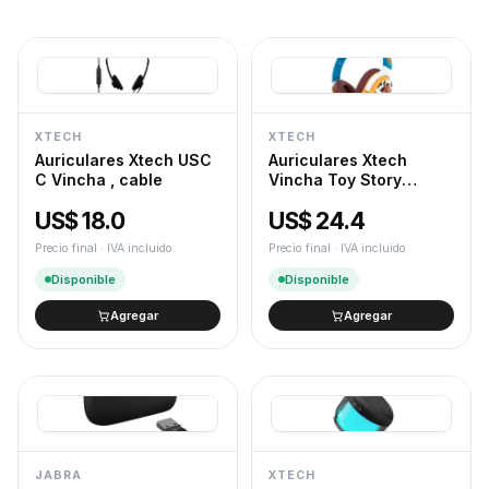
XTECH
XTECH
Auriculares Xtech USC
Auriculares Xtech
C Vincha , cable
Vincha Toy Story
Woody
US$ 18.0
US$ 24.4
Precio final · IVA incluido
Precio final · IVA incluido
Disponible
Disponible
Agregar
Agregar
JABRA
XTECH