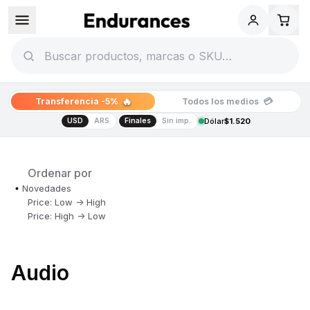
🔥
💳
Transferencia -5%
Todos los medios
USD
ARS
Finales
Sin imp.
Dólar
$1.520
Ordenar por
Novedades
Price: Low -> High
Price: High -> Low
Audio