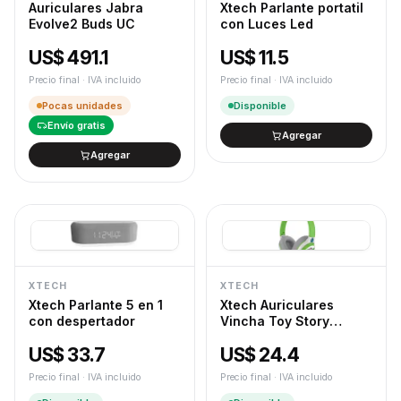
Auriculares Jabra
Xtech Parlante portatil
Evolve2 Buds UC
con Luces Led
US$ 491.1
US$ 11.5
Precio final · IVA incluido
Precio final · IVA incluido
Pocas unidades
Disponible
Envío gratis
Agregar
Agregar
XTECH
XTECH
Xtech Parlante 5 en 1
Xtech Auriculares
con despertador
Vincha Toy Story
Woody
US$ 33.7
US$ 24.4
Precio final · IVA incluido
Precio final · IVA incluido