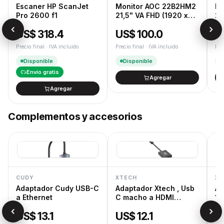
Cambios y devoluciones según la Ley de Defensa del
Escaner HP ScanJet
Monitor AOC 22B2HM2
Mo
Consumidor.
Pro 2600 f1
21,5" VA FHD (1920 x
23
1080) 100Hz 4ms Ficha
10
US$ 318.4
US$ 100.0
U
USA
U
Precio final · IVA incluido
Precio final · IVA incluido
Pre
Disponible
Disponible
Envío gratis
Agregar
Agregar
Complementos y accesorios
CUDY
XTECH
XT
Adaptador Cudy USB-C
Adaptador Xtech , Usb
Ad
a Ethernet
C macho a HDMI
1,
hembra , 10 c
Do
US$ 13.1
US$ 12.1
U