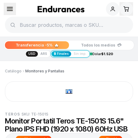
🔥
💳
Transferencia -5%
Todos los medios
USD
ARS
🔒 Finales
Sin imp.
Dólar
$1.520
Catálogo
Monitores y Pantallas
TEROS
SKU:
TE-1501S
Monitor Portatil Teros TE-1501S 15.6"
Plano IPS FHD (1920 x 1080) 60Hz USB