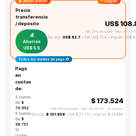
🔥 ¡Mejor precio!
✓ Elegido
Precio
transferencia
US$ 108.
/ depósito
IVA 21% incluido · Imp. int. 10.
💰
Sin imp.
US$ 82.7
+ IVA US$ 17.4
+ Imp.int. US$ 8
Ahorrás
US$ 5.5
Todos los medios de pago 💳
Pagá
en
cuotas
de:
3
cuotas
$ 173.524
de
$
70.952
IVA 21% incluido · Imp. int. 10.5%
· en pesos
6
cuotas
Sin imp.
$ 131.958
+ IVA $ 27.712
+ Imp.int. $ 13.856
de
$
39.751
12
cuotas