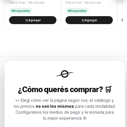
Precio final · IVA incluido
Precio final · IVA incluido
Pre
Disponible
Disponible
Agregar
Agregar
Endurances
¿Cómo querés comprar? 🛒
Soluciones de tecnología para
empresas, revendedores y personas.
👀 Elegí cómo ver la página según vos: el catálogo y
Potenciamos tu mundo.
los precios
no son los mismos
para cada modalidad.
Configuramos los medios de pago y la moneda para
Time to work
tu mejor experiencia 🎯