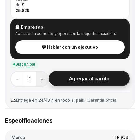
de
$
25.829
🏦 Empresas
Abrí cuenta corriente y operá con la mejor financiación.
💬 Hablar con un ejecutivo
Disponible
−
+
1
Agregar al carrito
Entrega en 24/48 h en todo el país · Garantía oficial
Especificaciones
Marca
TEROS