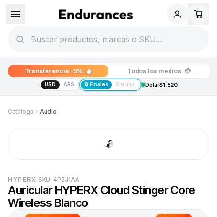
🔥
💳
Transferencia -5%
Todos los medios
USD
ARS
🔒 Finales
Sin imp.
Dólar
$1.520
Catálogo
Audio
HYPERX
SKU:
4P5J1AA
Auricular HYPERX Cloud Stinger Core
Wireless Blanco