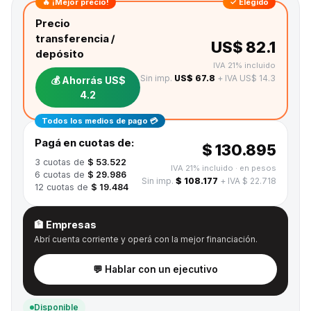
🔥 ¡Mejor precio!
✓ Elegido
Precio
transferencia /
US$ 82.1
depósito
IVA 21% incluido
Sin imp.
US$ 67.8
+ IVA US$ 14.3
💰 Ahorrás
US$
4.2
Todos los medios de pago 💳
Pagá en cuotas de:
$ 130.895
3
cuotas de
$ 53.522
IVA 21% incluido
· en pesos
6
cuotas de
$ 29.986
Sin imp.
$ 108.177
+ IVA $ 22.718
12
cuotas de
$ 19.484
🏦 Empresas
Abrí cuenta corriente y operá con la mejor financiación.
💬 Hablar con un ejecutivo
Disponible