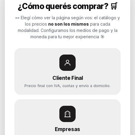
¿Cómo querés comprar? 🛒
Soluciones de tecnología para
empresas, revendedores y personas.
👀 Elegí cómo ver la página según vos: el catálogo y
Potenciamos tu mundo.
los precios
no son los mismos
para cada
modalidad. Configuramos los medios de pago y la
Time to work
moneda para tu mejor experiencia 🎯
Categorías
Notebooks
Cliente Final
Computadoras y PCs
Precio final con IVA, cuotas y envío a domicilio.
Servidores y NAS
Componentes
Almacenamiento
Monitores y Pantallas
Empresas
Ayuda