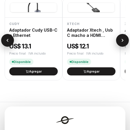
CUDY
XTECH
XT
Adaptador Cudy USB-C
Adaptador Xtech , Usb
Ad
a Ethernet
C macho a HDMI
1,
hembra , 10 c
Do
US$ 13.1
US$ 12.1
U
Precio final · IVA incluido
Precio final · IVA incluido
Pre
Disponible
Disponible
Agregar
Agregar
Endurances