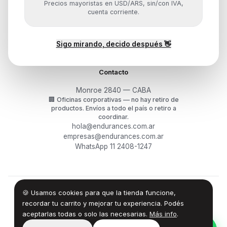
Precios mayoristas en USD/ARS, sin/con IVA,
Mis pedidos
cuenta corriente.
Devoluciones y arrepentimiento
Garantía y RMA
¿Cómo querés comprar?
Sigo mirando, decido después 👋
Contacto
Monroe 2840 — CABA
🏢
Oficinas corporativas — no hay retiro de
productos.
Envíos a todo el país o retiro a
coordinar.
hola@endurances.com.ar
empresas@endurances.com.ar
WhatsApp 11 2408-1247
🍪 Usamos cookies para que la tienda funcione,
©
2026
Endurances Technology SA · CUIT 30-71861942-0
Términos
·
Privacidad
·
Devoluciones
recordar tu carrito y mejorar tu experiencia. Podés
aceptarlas todas o solo las necesarias.
Más info
.
100% Design by — Endurances IT