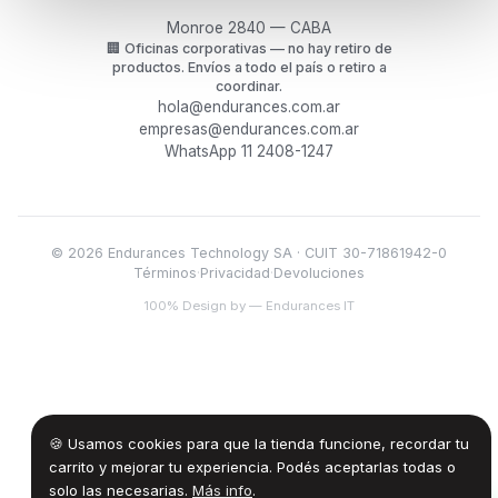
Monroe 2840 — CABA
🏢
Oficinas corporativas — no hay retiro de
productos.
Envíos a todo el país o retiro a
coordinar.
hola@endurances.com.ar
empresas@endurances.com.ar
WhatsApp 11 2408-1247
©
2026
Endurances Technology SA · CUIT 30-71861942-0
Términos
·
Privacidad
·
Devoluciones
100% Design by — Endurances IT
🍪 Usamos cookies para que la tienda funcione, recordar tu
carrito y mejorar tu experiencia. Podés aceptarlas todas o
solo las necesarias.
Más info
.