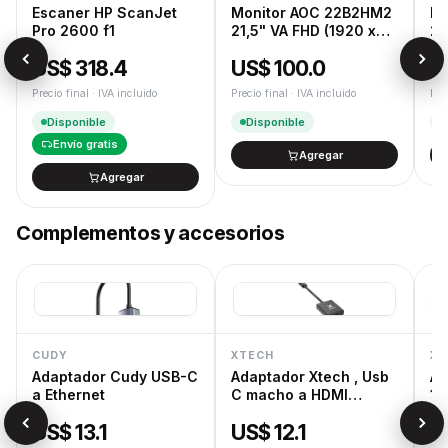
Cambios y devoluciones según la Ley de Defensa del
Escaner HP ScanJet
Monitor AOC 22B2HM2
Mo
Consumidor.
Pro 2600 f1
21,5" VA FHD (1920 x
23
1080) 100Hz 4ms Ficha
10
US$ 318.4
US$ 100.0
U
USA
U
Precio final · IVA incluido
Precio final · IVA incluido
Pre
Disponible
Disponible
Envío gratis
Agregar
Agregar
Complementos y accesorios
CUDY
XTECH
XT
Adaptador Cudy USB-C
Adaptador Xtech , Usb
Ad
a Ethernet
C macho a HDMI
1,
hembra , 10 c
Do
US$ 13.1
US$ 12.1
U