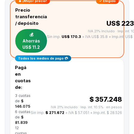
🔥 ¡Mejor precio!
✓ Elegido
Precio
transferencia
US$ 223
/ depósito
IVA 21% incluido · Imp. int. 
💰
Sin imp.
US$ 170.3
+ IVA US$ 35.8
+ Imp.int. US$ 
Ahorrás
US$ 11.2
Todos los medios de pago 💳
Pagá
en
cuotas
de:
3
cuotas
$ 357.248
de
$
146.075
IVA 21% incluido · Imp. int. 10.5%
· en pesos
6
cuotas
Sin imp.
$ 271.672
+ IVA $ 57.051
+ Imp.int. $ 28.526
de
$
81.839
12
cuotas