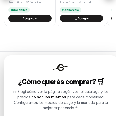
Precio final · IVA incluido
Precio final · IVA incluido
Pre
Disponible
Disponible
Agregar
Agregar
Endurances
¿Cómo querés comprar? 🛒
Soluciones de tecnología para
empresas, revendedores y personas.
👀 Elegí cómo ver la página según vos: el catálogo y los
Potenciamos tu mundo.
precios
no son los mismos
para cada modalidad.
Configuramos los medios de pago y la moneda para tu
Time to work
mejor experiencia 🎯