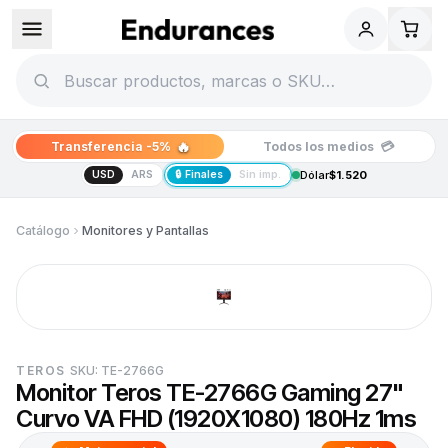
🔥
💳
Transferencia -5%
Todos los medios
USD
ARS
🔒 Finales
Sin imp.
Dólar
$1.520
Catálogo
Monitores y Pantallas
TEROS
SKU:
TE-2766G
Monitor Teros TE-2766G Gaming 27"
Curvo VA FHD (1920X1080) 180Hz 1ms