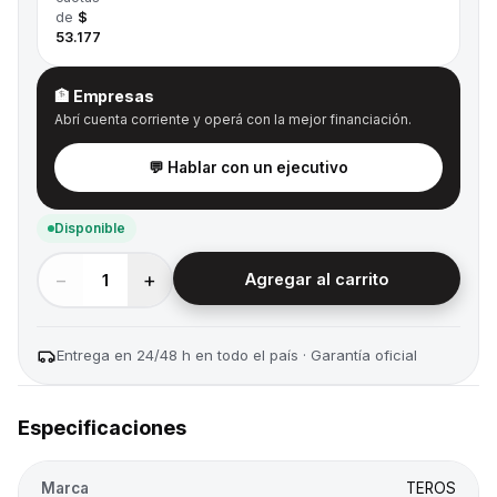
de
$
53.177
🏦 Empresas
Abrí cuenta corriente y operá con la mejor financiación.
💬 Hablar con un ejecutivo
Disponible
−
+
1
Agregar al carrito
Entrega en 24/48 h en todo el país · Garantía oficial
Especificaciones
Marca
TEROS