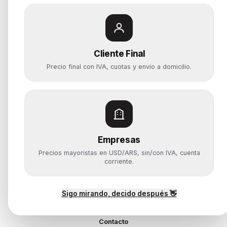
Categorías
Notebooks
Cliente Final
Computadoras y PCs
Precio final con IVA, cuotas y envío a domicilio.
Servidores y NAS
Componentes
Almacenamiento
Monitores y Pantallas
Empresas
Ayuda
Precios mayoristas en USD/ARS, sin/con IVA, cuenta
Mis pedidos
corriente.
Devoluciones y arrepentimiento
Garantía y RMA
¿Cómo querés comprar?
Sigo mirando, decido después 👋
Contacto