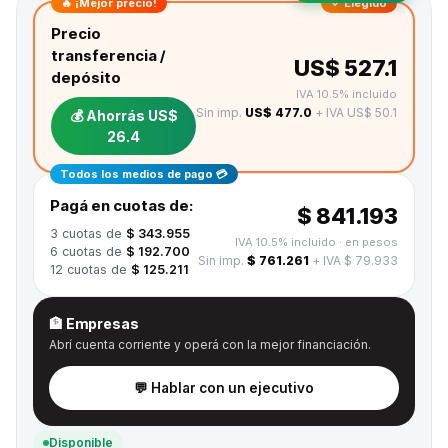
🔥 ¡Mejor precio!
✓ Elegido
Precio
transferencia /
US$ 527.1
depósito
IVA 10.5% incluido
Sin imp.
US$ 477.0
+ IVA US$ 50.1
💰 Ahorrás
US$
26.4
Todos los medios de pago 💳
Pagá en cuotas de:
$ 841.193
3
cuotas de
$ 343.955
IVA 10.5% incluido
· en pesos
6
cuotas de
$ 192.700
Sin imp.
$ 761.261
+ IVA $ 79.933
12
cuotas de
$ 125.211
🏦 Empresas
Abrí cuenta corriente y operá con la mejor financiación.
💬 Hablar con un ejecutivo
Disponible