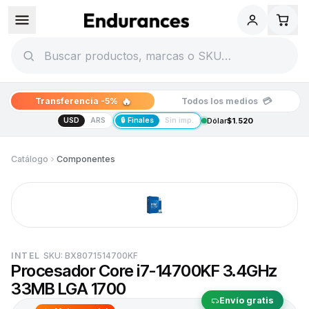
🔥
💳
Transferencia -5%
Todos los medios
USD
ARS
🔒 Finales
Sin imp.
Dólar
$1.520
Catálogo
Componentes
INTEL
SKU:
BX8071514700KF
Procesador Core i7-14700KF 3.4GHz
33MB LGA 1700
Envío gratis