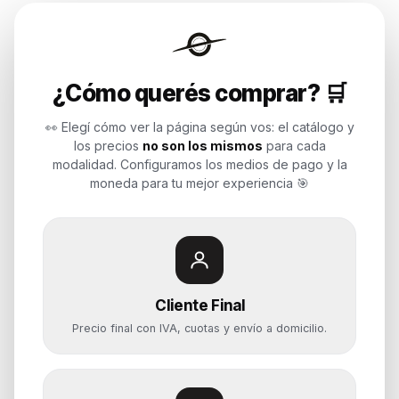
Endurances
¿Cómo querés comprar? 🛒
Soluciones de tecnología para
empresas, revendedores y personas.
👀 Elegí cómo ver la página según vos: el catálogo y
Potenciamos tu mundo.
los precios
no son los mismos
para cada
modalidad. Configuramos los medios de pago y la
Time to work
moneda para tu mejor experiencia 🎯
Categorías
Notebooks
Cliente Final
Computadoras y PCs
Precio final con IVA, cuotas y envío a domicilio.
Servidores y NAS
Componentes
Almacenamiento