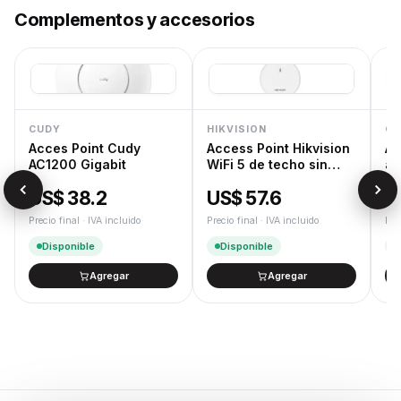
Complementos y accesorios
CUDY
HIKVISION
CU
Acces Point Cudy
Access Point Hikvision
Ad
AC1200 Gigabit
WiFi 5 de techo sin
a 
trafo
US$ 38.2
US$ 57.6
U
Precio final · IVA incluido
Precio final · IVA incluido
Pre
Disponible
Disponible
Agregar
Agregar