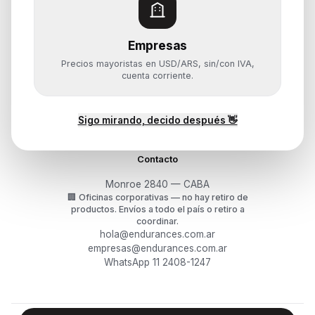
Monitores y Pantallas
Empresas
Ayuda
Precios mayoristas en USD/ARS, sin/con IVA,
Mis pedidos
cuenta corriente.
Devoluciones y arrepentimiento
Garantía y RMA
¿Cómo querés comprar?
Sigo mirando, decido después 👋
Contacto
Monroe 2840 — CABA
🏢
Oficinas corporativas — no hay retiro de
productos.
Envíos a todo el país o retiro a
coordinar.
hola@endurances.com.ar
empresas@endurances.com.ar
WhatsApp 11 2408-1247