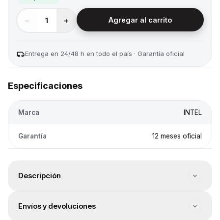
−
+
1
Agregar al carrito
Entrega en 24/48 h en todo el país · Garantía oficial
Especificaciones
Marca
INTEL
Garantía
12 meses oficial
Descripción
Arquitectura: Raptor Lake Refresh. Familia: Intel Core i7.
Envíos y devoluciones
Socket: LGA1700. Núcleos totales: 20. Hilos totales: 28.
Frecuencia base: 3.4GHz. Frecuencia máxima: 5.6GHz.