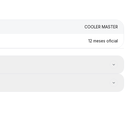
COOLER MASTER
12 meses oficial
d: 690-2500 RPM. Controlador incluido: Sí. Unidades x kit: 1.
a en el checkout según
a productos en stock.