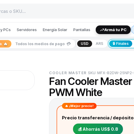
y PCs
Servidores
Energía Solar
Pantallas
Armá tu PC
🔥
💳
USD
ARS
🔒 Finales
ia
Todos los medios de pago
COOLER MASTER
SKU:
MFX-B2DW-25NP2-
Fan Cooler Master
PWM White
🔥 ¡Mejor precio!
Precio transferencia / depósito
💰 Ahorrás
US$ 0.8