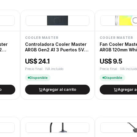
12 meses de garantía oficial de fábrica.
Devoluciones
Cambios y devoluciones según la Ley de
COOLER MASTER
COOLER MASTER
ster
Controladora Cooler Master
Fan Cooler Maste
2
ARGB Gen2 A1 3 Puertos 5V
ARGB 120mm Whi
ARGB
US$ 24.1
US$ 9.5
Precio final · IVA incluido
Precio final · IVA incluid
Disponible
Disponible
o
Agregar al carrito
Agregar al