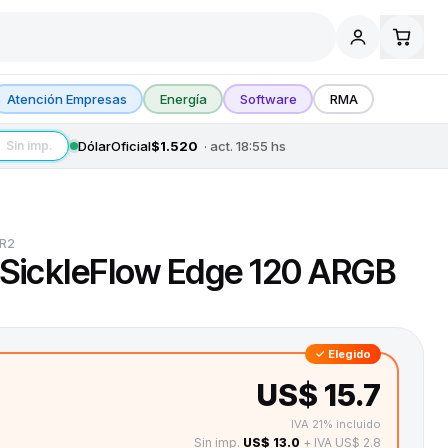
Atención Empresas
Energía
Software
RMA
Dólar
Oficial
$1.520
· act.
18:55
hs
Sin imp.
R2
 SickleFlow Edge 120 ARGB
✓ Elegido
US$ 15.7
IVA 21% incluido
Sin imp.
US$ 13.0
+ IVA US$ 2.8