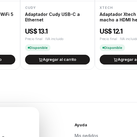
CUDY
XTECH
 WiFi 5
Adaptador Cudy USB-C a
Adaptador Xtech 
Ethernet
macho a HDMI he
US$ 13.1
US$ 12.1
Precio final · IVA incluido
Precio final · IVA incluid
Disponible
Disponible
o
Agregar al carrito
Agregar al
Ayuda
Mis pedidos