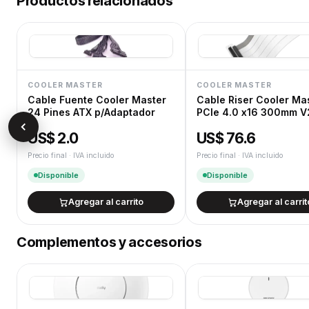
Productos relacionados
COOLER MASTER
COOLER MASTER
Cable Fuente Cooler Master
Cable Riser Cooler Ma
24 Pines ATX p/Adaptador
PCIe 4.0 x16 300mm V
White
US$ 2.0
US$ 76.6
Precio final · IVA incluido
Precio final · IVA incluido
Disponible
Disponible
Agregar al carrito
Agregar al carrit
Complementos y accesorios