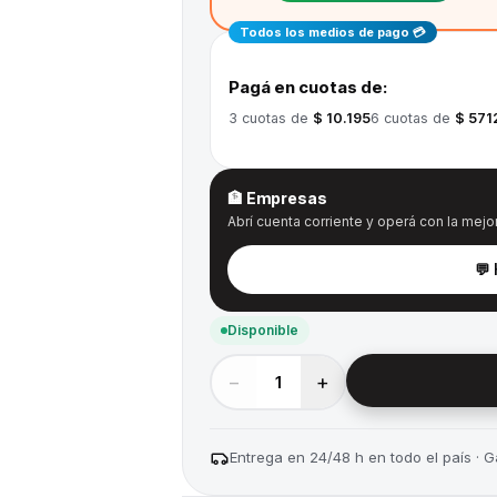
Todos los medios de pago 💳
Pagá en cuotas de:
3
cuotas de
$ 10.195
6
cuotas de
$ 571
🏦 Empresas
Abrí cuenta corriente y operá con la mejor
💬
Disponible
−
+
1
Entrega en 24/48 h en todo el país · Ga