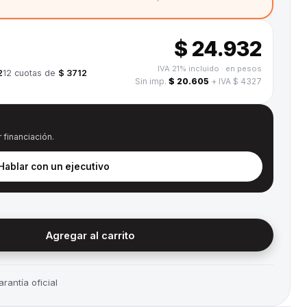
$ 24.932
IVA 21% incluido
· en pesos
2
12
cuotas de
$ 3712
Sin imp.
$ 20.605
+ IVA $ 4327
 financiación.
 Hablar con un ejecutivo
Agregar al carrito
rantía oficial