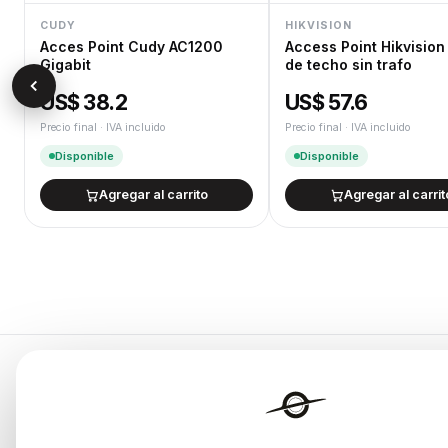
CUDY
HIKVISION
Acces Point Cudy AC1200
Access Point Hikvision
Gigabit
de techo sin trafo
US$ 38.2
US$ 57.6
Precio final · IVA incluido
Precio final · IVA incluido
Disponible
Disponible
Agregar al carrito
Agregar al carrit
Categorías
Endurances
Notebooks