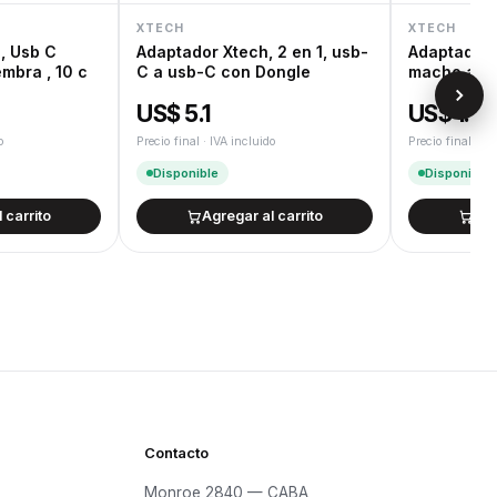
XTECH
XTECH
, Usb C
Adaptador Xtech, 2 en 1, usb-
Adaptador 
mbra , 10 c
C a usb-C con Dongle
macho a Us
US$ 5.1
US$ 1.5
o
Precio final · IVA incluido
Precio final · IV
Disponible
Disponible
 carrito
Agregar al carrito
Agr
Contacto
Monroe 2840 — CABA