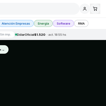
Atención Empresas
Energía
Software
RMA
Dólar
Oficial
$1.520
· act.
18:55
hs
Sin imp.