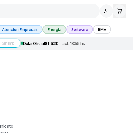
Atención Empresas
Energía
Software
RMA
Dólar
Oficial
$1.520
· act.
18:55
hs
Sin imp.
unicate