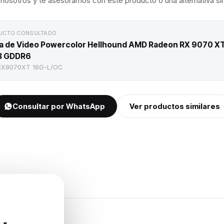
nosotros y te asesoramos con este producto o una alternativa sim
UCTO CONSULTADO
a de Video Powercolor Hellhound AMD Radeon RX 9070 X
B GDDR6
RX9070XT 16G-L/OC
Consultar por WhatsApp
Ver productos similares