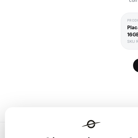
con 
PROD
Plac
16G
SKU