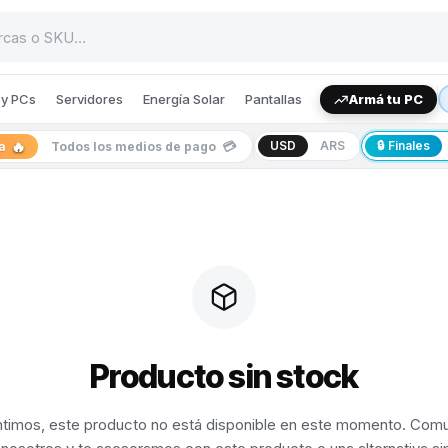
y PCs
Servidores
Energía Solar
Pantallas
Armá tu PC
🔥
💳
USD
ARS
🔒 Finales
ia
Todos los medios de pago
Producto sin stock
timos, este producto no está disponible en este momento. Com