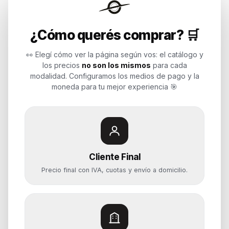
Endurances
¿Cómo querés comprar? 🛒
Soluciones de tecnología para
empresas, revendedores y personas.
👀 Elegí cómo ver la página según vos: el catálogo y
Potenciamos tu mundo.
los precios
no son los mismos
para cada
modalidad. Configuramos los medios de pago y la
Time to work
moneda para tu mejor experiencia 🎯
Categorías
Notebooks
Cliente Final
Computadoras y PCs
Precio final con IVA, cuotas y envío a domicilio.
Servidores y NAS
Componentes
Almacenamiento
Monitores y Pantallas