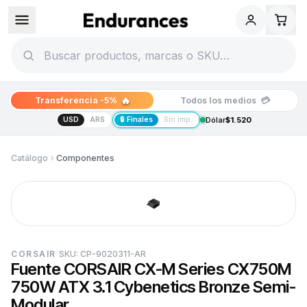
🔥
💳
Transferencia -5%
Todos los medios
USD
ARS
🔒 Finales
Sin imp.
Dólar
$1.520
Catálogo
Componentes
CORSAIR
SKU:
CP-9020311-AR
Fuente CORSAIR CX-M Series CX750M
750W ATX 3.1 Cybenetics Bronze Semi-
Modular