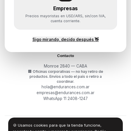
Empresas
Ayuda
Precios mayoristas en USD/ARS, sin/con IVA,
Mis pedidos
cuenta corriente.
Devoluciones y arrepentimiento
Garantía y RMA
¿Cómo querés comprar?
Sigo mirando, decido después 👋
Contacto
Monroe 2840 — CABA
🏢
Oficinas corporativas — no hay retiro de
productos.
Envíos a todo el país o retiro a
coordinar.
hola@endurances.com.ar
empresas@endurances.com.ar
WhatsApp 11 2408-1247
🍪 Usamos cookies para que la tienda funcione,
©
2026
Endurances Technology SA · CUIT 30-71861942-0
Términos
·
Privacidad
·
Devoluciones