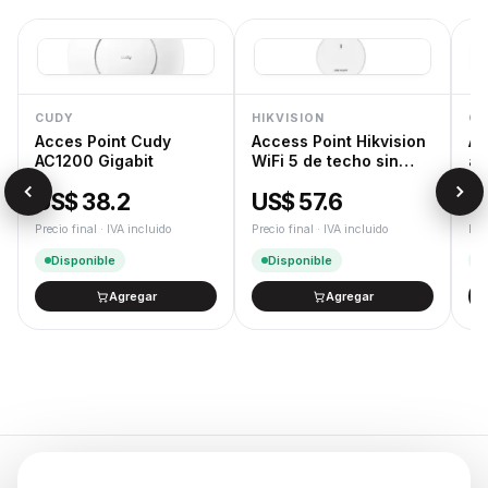
CUDY
HIKVISION
CU
Acces Point Cudy
Access Point Hikvision
Ad
AC1200 Gigabit
WiFi 5 de techo sin
a 
trafo
US$ 38.2
US$ 57.6
U
Precio final · IVA incluido
Precio final · IVA incluido
Pre
Disponible
Disponible
Agregar
Agregar