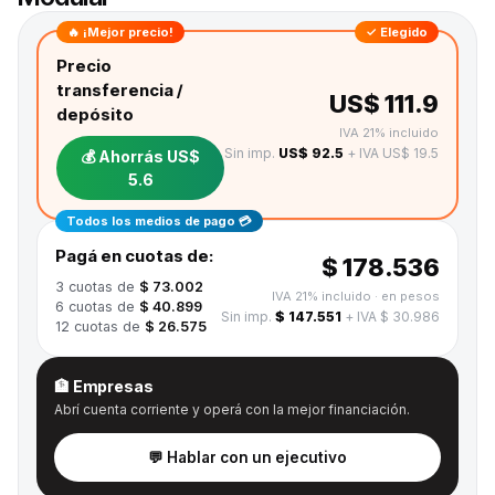
🔥 ¡Mejor precio!
✓ Elegido
Precio
transferencia /
US$ 111.9
depósito
IVA 21% incluido
Sin imp.
US$ 92.5
+ IVA US$ 19.5
💰 Ahorrás
US$
5.6
Todos los medios de pago 💳
Pagá en cuotas de:
$ 178.536
3
cuotas de
$ 73.002
IVA 21% incluido
· en pesos
6
cuotas de
$ 40.899
Sin imp.
$ 147.551
+ IVA $ 30.986
12
cuotas de
$ 26.575
🏦 Empresas
Abrí cuenta corriente y operá con la mejor financiación.
💬 Hablar con un ejecutivo