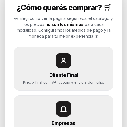
¿Cómo querés comprar? 🛒
Endurances
👀 Elegí cómo ver la página según vos: el catálogo y
los precios
no son los mismos
para cada
Soluciones de tecnología para
modalidad. Configuramos los medios de pago y la
empresas, revendedores y personas.
moneda para tu mejor experiencia 🎯
Potenciamos tu mundo.
Time to work
Cliente Final
Categorías
Precio final con IVA, cuotas y envío a domicilio.
Notebooks
Computadoras y PCs
Servidores y NAS
Componentes
Almacenamiento
Empresas
Monitores y Pantallas