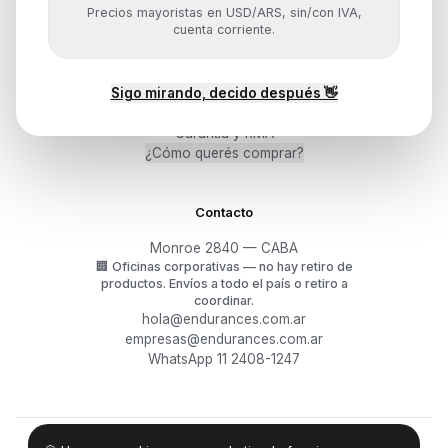
Precios mayoristas en USD/ARS, sin/con IVA,
cuenta corriente.
Ayuda
Sigo mirando, decido después 👋
Mis pedidos
Devoluciones y arrepentimiento
Garantía y RMA
¿Cómo querés comprar?
Contacto
Monroe 2840 — CABA
🏢
Oficinas corporativas — no hay retiro de
productos.
Envíos a todo el país o retiro a
coordinar.
hola@endurances.com.ar
empresas@endurances.com.ar
WhatsApp 11 2408-1247