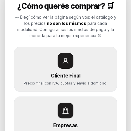
¿Cómo querés comprar? 🛒
Soluciones de tecnología para
empresas, revendedores y personas.
👀 Elegí cómo ver la página según vos: el catálogo y
Potenciamos tu mundo.
los precios
no son los mismos
para cada
modalidad. Configuramos los medios de pago y la
Time to work
moneda para tu mejor experiencia 🎯
Categorías
Notebooks
Cliente Final
Computadoras y PCs
Precio final con IVA, cuotas y envío a domicilio.
Servidores y NAS
Componentes
Almacenamiento
Monitores y Pantallas
Empresas
Ayuda