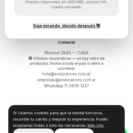
Precios mayoristas en USD/ARS, sin/con IVA,
Mis pedidos
cuenta corriente.
Devoluciones y arrepentimiento
Garantía y RMA
¿Cómo querés comprar?
Sigo mirando, decido después 👋
Contacto
Monroe 2840 — CABA
🏢
Oficinas corporativas — no hay retiro de
productos.
Envíos a todo el país o retiro a
coordinar.
hola@endurances.com.ar
empresas@endurances.com.ar
WhatsApp 11 2408-1247
🍪 Usamos cookies para que la tienda funcione,
©
2026
Endurances Technology SA · CUIT 30-71861942-0
Términos
·
Privacidad
·
Devoluciones
recordar tu carrito y mejorar tu experiencia. Podés
aceptarlas todas o solo las necesarias.
Más info
.
100% Design by — Endurances IT