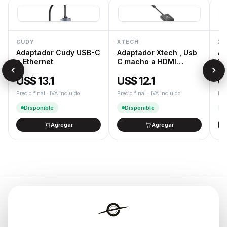
CUDY
XTECH
XT
Adaptador Cudy USB-C
Adaptador Xtech , Usb
Ad
a Ethernet
C macho a HDMI
1,
hembra , 10 c
Do
US$ 13.1
US$ 12.1
U
Precio final · IVA incluido
Precio final · IVA incluido
Pre
Disponible
Disponible
Agregar
Agregar
Endurances