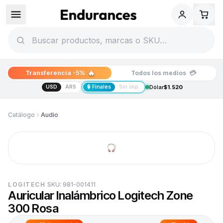
🔥
💳
Transferencia -5%
Todos los medios
USD
ARS
🔒 Finales
Sin imp.
Dólar
$1.520
Catálogo
Audio
LOGITECH
SKU:
981-001411
Auricular Inalámbrico Logitech Zone
300 Rosa