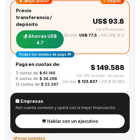
🔥 ¡Mejor precio!
✓ Elegido
Precio
transferencia /
US$ 93.8
depósito
IVA 21% incluido
Sin imp.
US$ 77.5
+ IVA US$ 16.3
💰 Ahorrás
US$
4.7
Todos los medios de pago 💳
Pagá en cuotas de:
$ 149.588
3
cuotas de
$ 61.165
IVA 21% incluido
· en pesos
6
cuotas de
$ 34.268
Sin imp.
$ 123.627
+ IVA $ 25.962
12
cuotas de
$ 22.267
🏦 Empresas
Abrí cuenta corriente y operá con la mejor financiación.
💬 Hablar con un ejecutivo
Pocas unidades