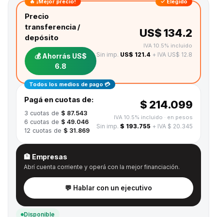
🔥 ¡Mejor precio!
✓ Elegido
Precio
transferencia /
US$ 134.2
depósito
IVA 10.5% incluido
Sin imp.
US$ 121.4
+ IVA US$ 12.8
💰 Ahorrás
US$
6.8
Todos los medios de pago 💳
Pagá en cuotas de:
$ 214.099
3
cuotas de
$ 87.543
IVA 10.5% incluido
· en pesos
6
cuotas de
$ 49.046
Sin imp.
$ 193.755
+ IVA $ 20.345
12
cuotas de
$ 31.869
🏦 Empresas
Abrí cuenta corriente y operá con la mejor financiación.
💬 Hablar con un ejecutivo
Disponible