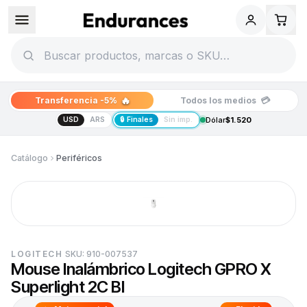
🔥
💳
Transferencia -5%
Todos los medios
USD
ARS
🔒 Finales
Sin imp.
Dólar
$1.520
Catálogo
Periféricos
LOGITECH
SKU:
910-007537
Mouse Inalámbrico Logitech GPRO X
Superlight 2C Bl