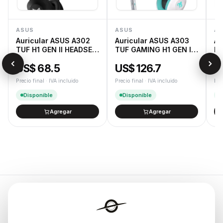
ASUS
ASUS
AS
Auricular ASUS A302
Auricular ASUS A303
Au
TUF H1 GEN II HEADSET
TUF GAMING H1 GEN II
RO
NA
HATSUNE MIKU
US$ 68.5
US$ 126.7
U
EDITION
Precio final · IVA incluido
Precio final · IVA incluido
Pre
Disponible
Disponible
Agregar
Agregar
Endurances