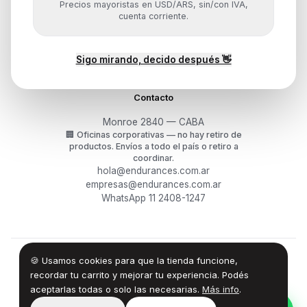
Precios mayoristas en USD/ARS, sin/con IVA,
Mis pedidos
cuenta corriente.
Devoluciones y arrepentimiento
Garantía y RMA
¿Cómo querés comprar?
Sigo mirando, decido después 👋
Contacto
Monroe 2840 — CABA
🏢
Oficinas corporativas — no hay retiro de
productos.
Envíos a todo el país o retiro a
coordinar.
hola@endurances.com.ar
empresas@endurances.com.ar
WhatsApp 11 2408-1247
🍪 Usamos cookies para que la tienda funcione,
©
2026
Endurances Technology SA · CUIT 30-71861942-0
Términos
·
Privacidad
·
Devoluciones
recordar tu carrito y mejorar tu experiencia. Podés
aceptarlas todas o solo las necesarias.
Más info
.
100% Design by — Endurances IT