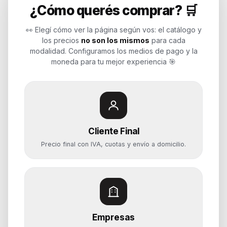
¿Cómo querés comprar? 🛒
Soluciones de tecnología para
empresas, revendedores y personas.
👀 Elegí cómo ver la página según vos: el catálogo y
Potenciamos tu mundo.
los precios
no son los mismos
para cada
modalidad. Configuramos los medios de pago y la
Time to work
moneda para tu mejor experiencia 🎯
Categorías
Notebooks
Cliente Final
Computadoras y PCs
Precio final con IVA, cuotas y envío a domicilio.
Servidores y NAS
Componentes
Almacenamiento
Monitores y Pantallas
Empresas
Ayuda