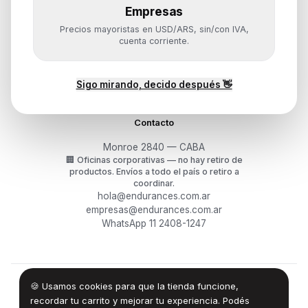
Empresas
Ayuda
Precios mayoristas en USD/ARS, sin/con IVA,
Mis pedidos
cuenta corriente.
Devoluciones y arrepentimiento
Garantía y RMA
¿Cómo querés comprar?
Sigo mirando, decido después 👋
Contacto
Monroe 2840 — CABA
🏢
Oficinas corporativas — no hay retiro de
productos.
Envíos a todo el país o retiro a
coordinar.
hola@endurances.com.ar
empresas@endurances.com.ar
WhatsApp 11 2408-1247
🍪 Usamos cookies para que la tienda funcione,
©
2026
Endurances Technology SA · CUIT 30-71861942-0
Términos
·
Privacidad
·
Devoluciones
recordar tu carrito y mejorar tu experiencia. Podés