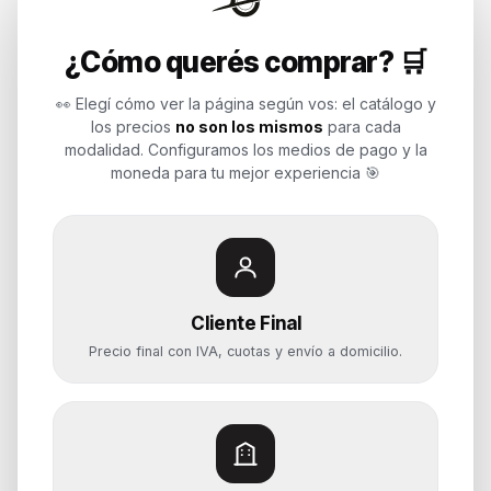
Endurances
¿Cómo querés comprar? 🛒
Soluciones de tecnología para
empresas, revendedores y personas.
👀 Elegí cómo ver la página según vos: el catálogo y
Potenciamos tu mundo.
los precios
no son los mismos
para cada
modalidad. Configuramos los medios de pago y la
Time to work
moneda para tu mejor experiencia 🎯
Categorías
Notebooks
Cliente Final
Computadoras y PCs
Precio final con IVA, cuotas y envío a domicilio.
Servidores y NAS
Componentes
Almacenamiento
Monitores y Pantallas