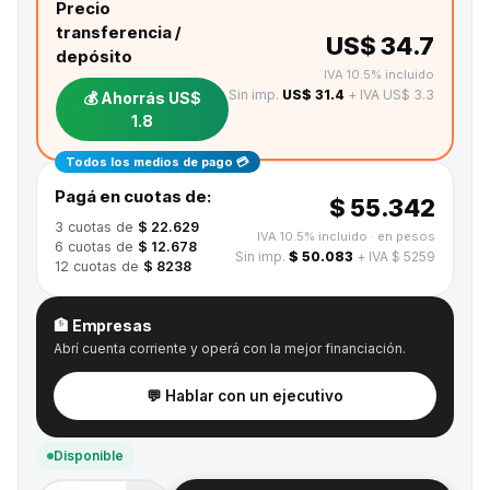
Precio
transferencia /
US$ 34.7
depósito
IVA 10.5% incluido
Sin imp.
US$ 31.4
+ IVA US$ 3.3
💰 Ahorrás
US$
1.8
Todos los medios de pago 💳
Pagá en cuotas de:
$ 55.342
3
cuotas de
$ 22.629
IVA 10.5% incluido
· en pesos
6
cuotas de
$ 12.678
Sin imp.
$ 50.083
+ IVA $ 5259
12
cuotas de
$ 8238
🏦 Empresas
Abrí cuenta corriente y operá con la mejor financiación.
💬 Hablar con un ejecutivo
Disponible