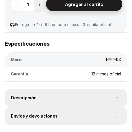
−
+
1
Agregar al carrito
Entrega en 24/48 h en todo el país · Garantía oficial
Especificaciones
Marca
HYPERX
Garantía
12 meses oficial
Descripción
Cantidad botones: 6. Sensor: Óptico. Resolución: 1000-
Envíos y devoluciones
12000. Conectividad: Inalámbrica. Tipo de conectividad:
USB / WiFi / BT. Color: Negro. Iluminación: RGB.
Envío a todo el país
Características especiales: Gamer