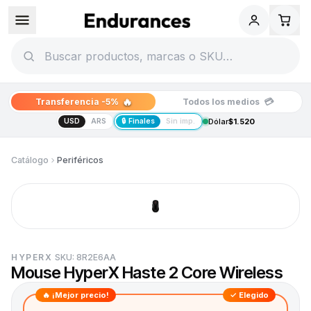
🔥
💳
Transferencia -5%
Todos los medios
USD
ARS
🔒 Finales
Sin imp.
Dólar
$1.520
Catálogo
Periféricos
HYPERX
SKU:
8R2E6AA
Mouse HyperX Haste 2 Core Wireless
🔥 ¡Mejor precio!
✓ Elegido