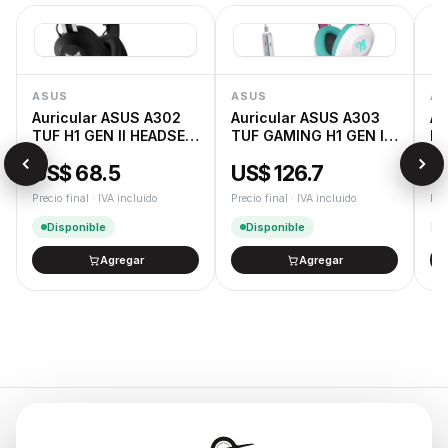
ASUS
ASUS
AS
Auricular ASUS A302
Auricular ASUS A303
Au
TUF H1 GEN II HEADSET
TUF GAMING H1 GEN II
RO
NA
HATSUNE MIKU
US$ 68.5
US$ 126.7
U
EDITION
Precio final · IVA incluido
Precio final · IVA incluido
Pre
Disponible
Disponible
Agregar
Agregar