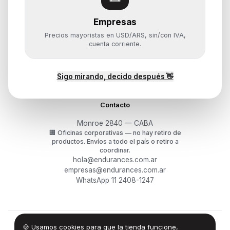
Empresas
Ayuda
Precios mayoristas en USD/ARS, sin/con IVA,
Mis pedidos
cuenta corriente.
Devoluciones y arrepentimiento
Garantía y RMA
¿Cómo querés comprar?
Sigo mirando, decido después 👋
Contacto
Monroe 2840 — CABA
🏢
Oficinas corporativas — no hay retiro de
productos.
Envíos a todo el país o retiro a
coordinar.
hola@endurances.com.ar
empresas@endurances.com.ar
WhatsApp 11 2408-1247
🍪 Usamos cookies para que la tienda funcione,
©
2026
Endurances Technology SA · CUIT 30-71861942-0