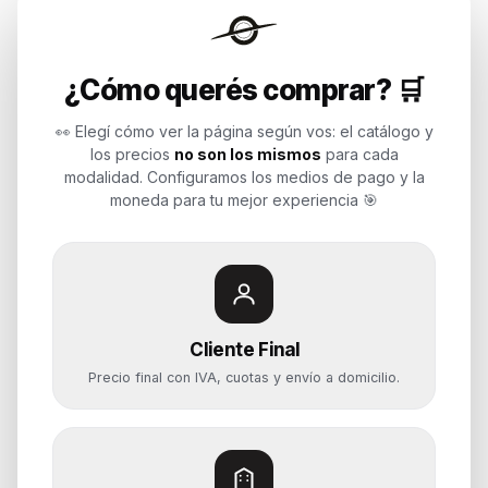
Endurances
¿Cómo querés comprar? 🛒
Soluciones de tecnología para
empresas, revendedores y personas.
👀 Elegí cómo ver la página según vos: el catálogo y
Potenciamos tu mundo.
los precios
no son los mismos
para cada
modalidad. Configuramos los medios de pago y la
Time to work
moneda para tu mejor experiencia 🎯
Categorías
Notebooks
Cliente Final
Computadoras y PCs
Precio final con IVA, cuotas y envío a domicilio.
Servidores y NAS
Componentes
Almacenamiento
Monitores y Pantallas