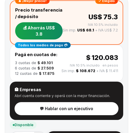
🔥 ¡Mejor precio!
✓ Elegido
Precio transferencia
US$ 75.3
/ depósito
IVA 10.5% incluido
💰 Ahorrás
US$
Sin imp.
US$ 68.1
+ IVA US$ 7.2
3.8
Todos los medios de pago 💳
Pagá en cuotas de:
$ 120.083
3
cuotas de
$ 49.101
IVA 10.5% incluido
· en pesos
6
cuotas de
$ 27.509
Sin imp.
$ 108.672
+ IVA $ 11.411
12
cuotas de
$ 17.875
🏦 Empresas
Abrí cuenta corriente y operá con la mejor financiación.
💬 Hablar con un ejecutivo
Disponible