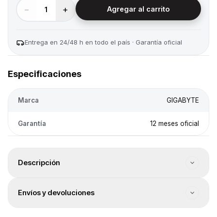
−
+
1
Agregar al carrito
Entrega en 24/48 h en todo el país · Garantía oficial
Especificaciones
Marca
GIGABYTE
Garantía
12 meses oficial
Descripción
Chipsets Series: Intel Chipsets Serie 600. Chipset: Intel
Envíos y devoluciones
Chipset H610. Socket: LGA1700. Factor de Forma: Micro
ATX. Overclock Desbloqueado: No. Tipo de Memoria
Envío a todo el país
RAM: DDR4. Factor de Forma de Memoria RAM: UDIMM.