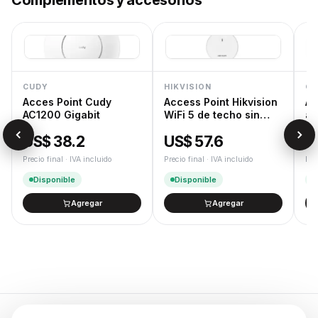
Complementos y accesorios
CUDY
HIKVISION
CU
Acces Point Cudy
Access Point Hikvision
Ad
AC1200 Gigabit
WiFi 5 de techo sin
a 
trafo
US$ 38.2
US$ 57.6
U
Precio final · IVA incluido
Precio final · IVA incluido
Pre
Disponible
Disponible
Agregar
Agregar