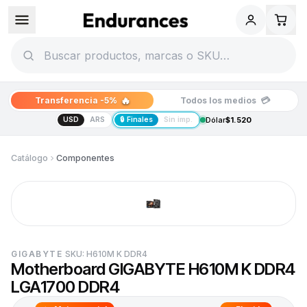
🔥
💳
Transferencia -5%
Todos los medios
USD
ARS
🔒 Finales
Sin imp.
Dólar
$1.520
Catálogo
Componentes
GIGABYTE
SKU:
H610M K DDR4
Motherboard GIGABYTE H610M K DDR4
LGA1700 DDR4