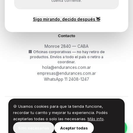
Mis pedidos
cuenta corriente.
Devoluciones y arrepentimiento
Garantía y RMA
¿Cómo querés comprar?
Sigo mirando, decido después 👋
Contacto
Monroe 2840 — CABA
🏢
Oficinas corporativas — no hay retiro de
productos.
Envíos a todo el país o retiro a
coordinar.
hola@endurances.com.ar
empresas@endurances.com.ar
WhatsApp 11 2408-1247
🍪 Usamos cookies para que la tienda funcione,
©
2026
Endurances Technology SA · CUIT 30-71861942-0
Términos
·
Privacidad
·
Devoluciones
recordar tu carrito y mejorar tu experiencia. Podés
aceptarlas todas o solo las necesarias.
Más info
.
100% Design by — Endurances IT
Solo necesarias
Aceptar todas