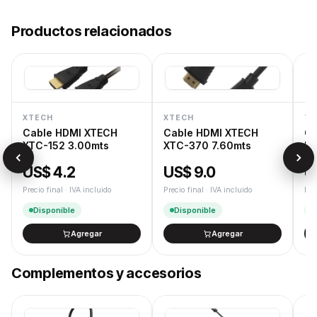
Entrega 24/48 h
Productos relacionados
Despacho rápido en 24/48 h hábiles para productos en
stock.
Garantía oficial
12 meses de garantía oficial de fábrica. Gestión de RMA
dedicada.
Devoluciones
XTECH
XTECH
TE
Cambios y devoluciones según la Ley de Defensa del
Cable HDMI XTECH
Cable HDMI XTECH
Ca
Consumidor.
XTC-152 3.00mts
XTC-370 7.60mts
US
US$ 4.2
US$ 9.0
U
Precio final · IVA incluido
Precio final · IVA incluido
Pre
Disponible
Disponible
Agregar
Agregar
Complementos y accesorios