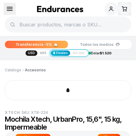
🔥
💳
Transferencia -5%
Todos los medios
USD
ARS
🔒 Finales
Sin imp.
Dólar
$1.520
Catálogo
Accesorios
XTECH
SKU:
XTB-224
Mochila Xtech, UrbanPro, 15,6", 15 kg,
Impermeable