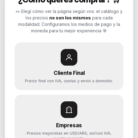
Soluciones de tecnología para
empresas, revendedores y personas.
👀 Elegí cómo ver la página según vos: el catálogo y
Potenciamos tu mundo.
los precios
no son los mismos
para cada
modalidad. Configuramos los medios de pago y la
Time to work
moneda para tu mejor experiencia 🎯
Categorías
Notebooks
Cliente Final
Computadoras y PCs
Precio final con IVA, cuotas y envío a domicilio.
Servidores y NAS
Componentes
Almacenamiento
Monitores y Pantallas
Empresas
Ayuda
Precios mayoristas en USD/ARS, sin/con IVA,