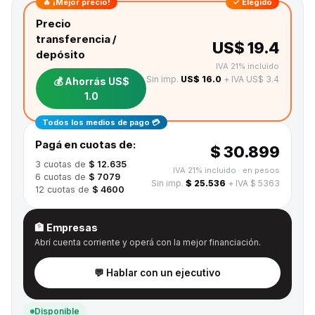
🔥 ¡Mejor precio!
✓ Elegido
Precio
transferencia /
US$ 19.4
depósito
IVA 21% incluido
Sin imp.
US$ 16.0
+ IVA US$ 3.4
💰 Ahorrás
US$
1.0
Todos los medios de pago 💳
Pagá en cuotas de:
$ 30.899
3
cuotas de
$ 12.635
IVA 21% incluido
· en pesos
6
cuotas de
$ 7079
Sin imp.
$ 25.536
+ IVA $ 5363
12
cuotas de
$ 4600
🏦 Empresas
Abrí cuenta corriente y operá con la mejor financiación.
💬 Hablar con un ejecutivo
Disponible