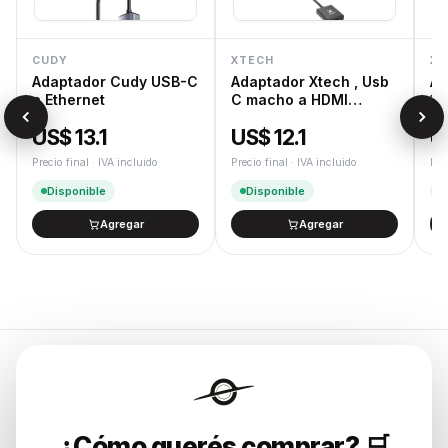
CUDY
XTECH
XT
Adaptador Cudy USB-C
Adaptador Xtech , Usb
Ad
a Ethernet
C macho a HDMI
1,
hembra , 10 c
Do
US$ 13.1
US$ 12.1
U
Precio final · IVA incluido
Precio final · IVA incluido
Pre
Disponible
Disponible
Agregar
Agregar
Endurances
¿Cómo querés comprar? 🛒