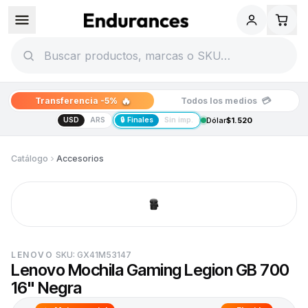
🔥
💳
Transferencia -5%
Todos los medios
USD
ARS
🔒 Finales
Sin imp.
Dólar
$1.520
Catálogo
Accesorios
LENOVO
SKU:
GX41M53147
Lenovo Mochila Gaming Legion GB 700
16" Negra