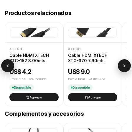
Entrega 24/48 h
Productos relacionados
Despacho rápido en 24/48 h hábiles para productos en
stock.
Garantía oficial
12 meses de garantía oficial de fábrica. Gestión de RMA
dedicada.
Devoluciones
XTECH
XTECH
TE
Cambios y devoluciones según la Ley de Defensa del
Cable HDMI XTECH
Cable HDMI XTECH
Ca
Consumidor.
XTC-152 3.00mts
XTC-370 7.60mts
US
US$ 4.2
US$ 9.0
U
Precio final · IVA incluido
Precio final · IVA incluido
Pre
Disponible
Disponible
Agregar
Agregar
Complementos y accesorios