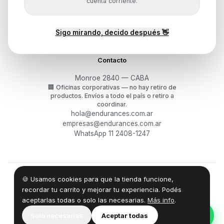
Mis pedidos
cuenta corriente.
Devoluciones y arrepentimiento
Garantía y RMA
¿Cómo querés comprar?
Sigo mirando, decido después 👋
Contacto
Monroe 2840 — CABA
🏢
Oficinas corporativas — no hay retiro de
productos.
Envíos a todo el país o retiro a
coordinar.
hola@endurances.com.ar
empresas@endurances.com.ar
WhatsApp 11 2408-1247
🍪 Usamos cookies para que la tienda funcione,
©
2026
Endurances Technology SA · CUIT 30-71861942-0
Términos
·
Privacidad
·
Devoluciones
recordar tu carrito y mejorar tu experiencia. Podés
aceptarlas todas o solo las necesarias.
Más info
.
100% Design by — Endurances IT
Solo necesarias
Aceptar todas