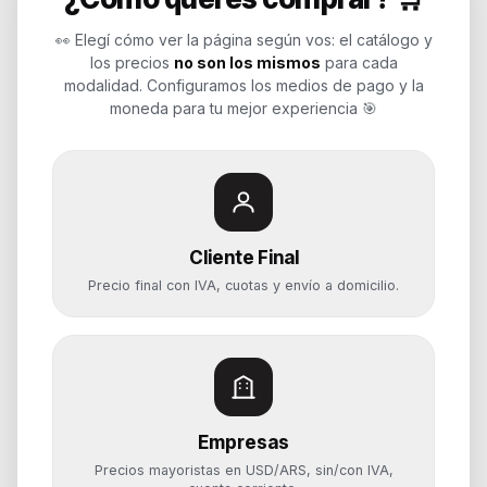
Soluciones de tecnología para
empresas, revendedores y personas.
👀 Elegí cómo ver la página según vos: el catálogo y
Potenciamos tu mundo.
los precios
no son los mismos
para cada
modalidad. Configuramos los medios de pago y la
Time to work
moneda para tu mejor experiencia 🎯
Categorías
Notebooks
Cliente Final
Computadoras y PCs
Precio final con IVA, cuotas y envío a domicilio.
Servidores y NAS
Componentes
Almacenamiento
Monitores y Pantallas
Empresas
Ayuda
Precios mayoristas en USD/ARS, sin/con IVA,