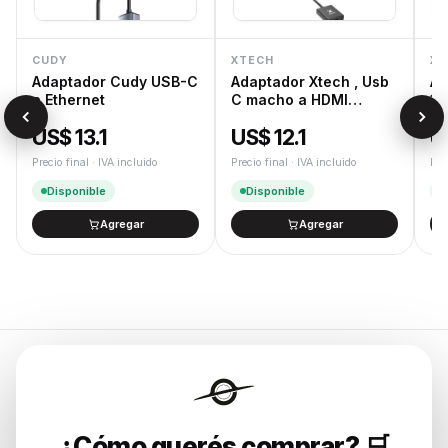
CUDY
XTECH
XT
Adaptador Cudy USB-C
Adaptador Xtech , Usb
Ad
a Ethernet
C macho a HDMI
1,
hembra , 10 c
Do
US$ 13.1
US$ 12.1
U
Precio final · IVA incluido
Precio final · IVA incluido
Pre
Disponible
Disponible
Agregar
Agregar
Endurances
¿Cómo querés comprar? 🛒