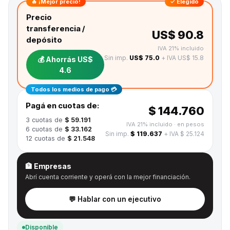
🔥 ¡Mejor precio!
✓ Elegido
Precio
transferencia /
US$ 90.8
depósito
IVA 21% incluido
Sin imp.
US$ 75.0
+ IVA US$ 15.8
💰 Ahorrás
US$
4.6
Todos los medios de pago 💳
Pagá en cuotas de:
$ 144.760
3
cuotas de
$ 59.191
IVA 21% incluido
· en pesos
6
cuotas de
$ 33.162
Sin imp.
$ 119.637
+ IVA $ 25.124
12
cuotas de
$ 21.548
🏦 Empresas
Abrí cuenta corriente y operá con la mejor financiación.
💬 Hablar con un ejecutivo
Disponible