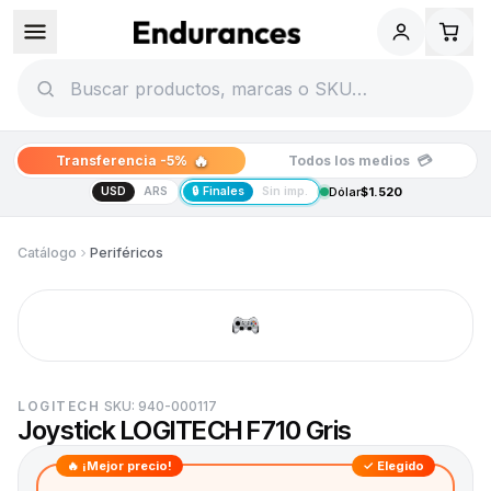
🔥
💳
Transferencia -5%
Todos los medios
USD
ARS
🔒 Finales
Sin imp.
Dólar
$1.520
Catálogo
Periféricos
LOGITECH
SKU:
940-000117
Joystick LOGITECH F710 Gris
🔥 ¡Mejor precio!
✓ Elegido