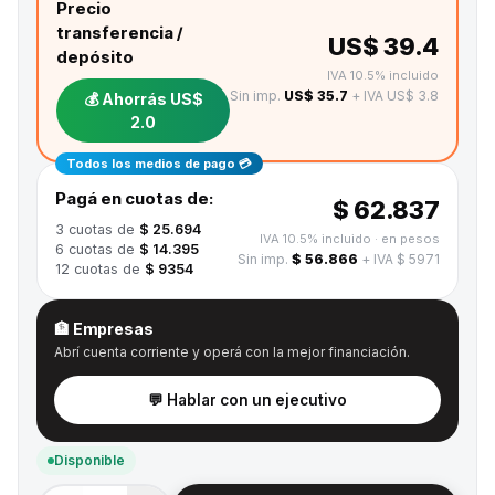
Precio
transferencia /
US$ 39.4
depósito
IVA 10.5% incluido
Sin imp.
US$ 35.7
+ IVA US$ 3.8
💰 Ahorrás
US$
2.0
Todos los medios de pago 💳
Pagá en cuotas de:
$ 62.837
3
cuotas de
$ 25.694
IVA 10.5% incluido
· en pesos
6
cuotas de
$ 14.395
Sin imp.
$ 56.866
+ IVA $ 5971
12
cuotas de
$ 9354
🏦 Empresas
Abrí cuenta corriente y operá con la mejor financiación.
💬 Hablar con un ejecutivo
Disponible