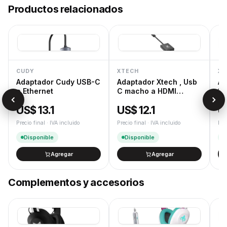
Productos relacionados
Despacho rápido en 24/48 h hábiles para productos en
stock.
Garantía oficial
12 meses de garantía oficial de fábrica. Gestión de RMA
dedicada.
Devoluciones
CUDY
XTECH
XT
Cambios y devoluciones según la Ley de Defensa del
Adaptador Cudy USB-C
Adaptador Xtech , Usb
Ad
Consumidor.
a Ethernet
C macho a HDMI
1,
hembra , 10 c
Do
US$ 13.1
US$ 12.1
U
Precio final · IVA incluido
Precio final · IVA incluido
Pre
Disponible
Disponible
Agregar
Agregar
Complementos y accesorios