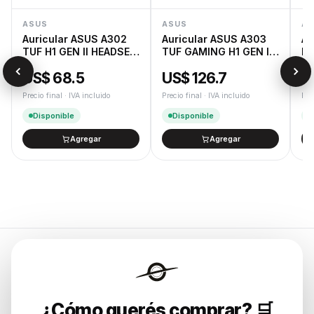
ASUS
ASUS
AS
Auricular ASUS A302
Auricular ASUS A303
Au
TUF H1 GEN II HEADSET
TUF GAMING H1 GEN II
RO
NA
HATSUNE MIKU
US$ 68.5
US$ 126.7
U
EDITION
Precio final · IVA incluido
Precio final · IVA incluido
Pre
Disponible
Disponible
Agregar
Agregar
Endurances
¿Cómo querés comprar? 🛒
Soluciones de tecnología para