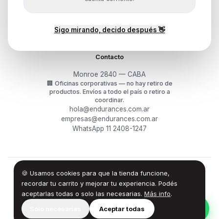
Devoluciones y arrepentimiento
Garantía y RMA
¿Cómo querés comprar?
Sigo mirando, decido después 👋
Contacto
Monroe 2840 — CABA
🏢
Oficinas corporativas — no hay retiro de
productos.
Envíos a todo el país o retiro a
coordinar.
hola@endurances.com.ar
empresas@endurances.com.ar
WhatsApp 11 2408-1247
🍪 Usamos cookies para que la tienda funcione,
©
2026
Endurances Technology SA · CUIT 30-71861942-0
Términos
·
Privacidad
·
Devoluciones
recordar tu carrito y mejorar tu experiencia. Podés
aceptarlas todas o solo las necesarias.
Más info
.
100% Design by — Endurances IT
Solo necesarias
Aceptar todas