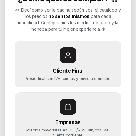
empresas, revendedores y personas.
👀 Elegí cómo ver la página según vos: el catálogo y
Potenciamos tu mundo.
los precios
no son los mismos
para cada
modalidad. Configuramos los medios de pago y la
Time to work
moneda para tu mejor experiencia 🎯
Categorías
Notebooks
Cliente Final
Computadoras y PCs
Precio final con IVA, cuotas y envío a domicilio.
Servidores y NAS
Componentes
Almacenamiento
Monitores y Pantallas
Empresas
Ayuda
Precios mayoristas en USD/ARS, sin/con IVA,
Mis pedidos
cuenta corriente.