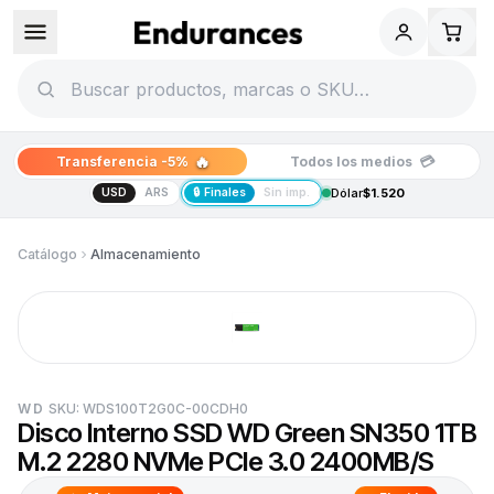
🔥
💳
Transferencia -5%
Todos los medios
USD
ARS
🔒 Finales
Sin imp.
Dólar
$1.520
Catálogo
Almacenamiento
WD
SKU:
WDS100T2G0C-00CDH0
Disco Interno SSD WD Green SN350 1TB
M.2 2280 NVMe PCIe 3.0 2400MB/S