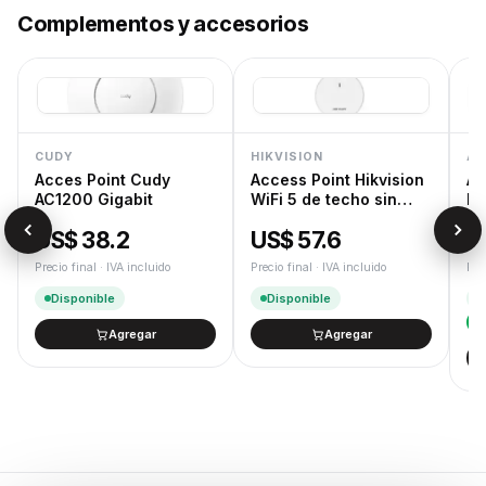
Complementos y accesorios
CUDY
HIKVISION
AS
Acces Point Cudy
Access Point Hikvision
As
AC1200 Gigabit
WiFi 5 de techo sin
Fl
trafo
6
US$ 38.2
US$ 57.6
U
Precio final · IVA incluido
Precio final · IVA incluido
Pre
Disponible
Disponible
Agregar
Agregar