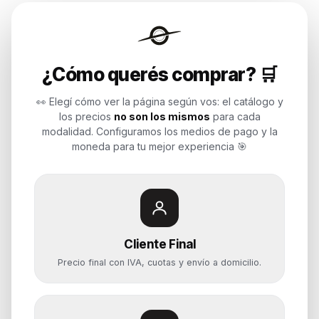
Endurances
¿Cómo querés comprar? 🛒
Soluciones de tecnología para
empresas, revendedores y personas.
👀 Elegí cómo ver la página según vos: el catálogo y
Potenciamos tu mundo.
los precios
no son los mismos
para cada
modalidad. Configuramos los medios de pago y la
Time to work
moneda para tu mejor experiencia 🎯
Categorías
Notebooks
Cliente Final
Computadoras y PCs
Precio final con IVA, cuotas y envío a domicilio.
Servidores y NAS
Componentes
Almacenamiento