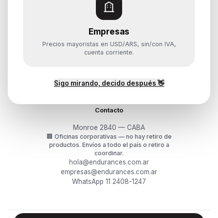
Monitores y Pantallas
Empresas
Ayuda
Precios mayoristas en USD/ARS, sin/con IVA,
Mis pedidos
cuenta corriente.
Devoluciones y arrepentimiento
Garantía y RMA
¿Cómo querés comprar?
Sigo mirando, decido después 👋
Contacto
Monroe 2840 — CABA
🏢
Oficinas corporativas — no hay retiro de
productos.
Envíos a todo el país o retiro a
coordinar.
hola@endurances.com.ar
empresas@endurances.com.ar
WhatsApp 11 2408-1247