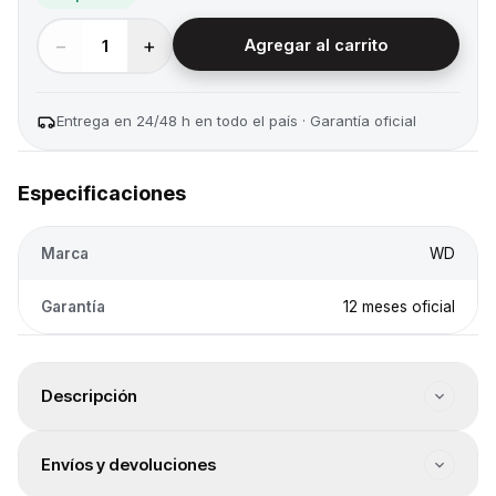
−
+
1
Agregar al carrito
Entrega en 24/48 h en todo el país · Garantía oficial
Especificaciones
Marca
WD
Garantía
12 meses oficial
Descripción
Factor de forma: M.2 2280. Capacidad: 1TB. Interfaz de
Envíos y devoluciones
conexión: PCIe 3.0 NVMe. Velocidad de lectura máxima:
2400MB/s. Velocidad de escritura máxima: 1850MB/s.