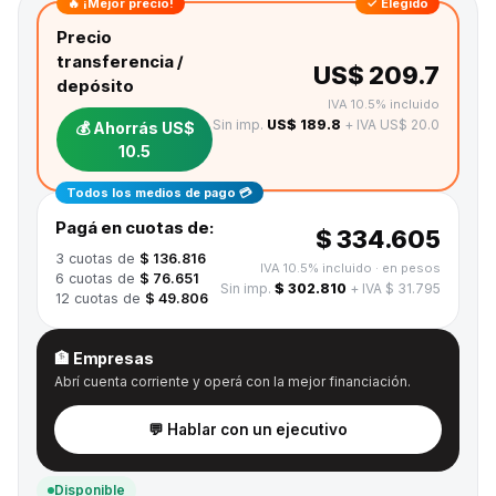
🔥 ¡Mejor precio!
✓ Elegido
Precio
transferencia /
US$ 209.7
depósito
IVA 10.5% incluido
Sin imp.
US$ 189.8
+ IVA US$ 20.0
💰 Ahorrás
US$
10.5
Todos los medios de pago 💳
Pagá en cuotas de:
$ 334.605
3
cuotas de
$ 136.816
IVA 10.5% incluido
· en pesos
6
cuotas de
$ 76.651
Sin imp.
$ 302.810
+ IVA $ 31.795
12
cuotas de
$ 49.806
🏦 Empresas
Abrí cuenta corriente y operá con la mejor financiación.
💬 Hablar con un ejecutivo
Disponible