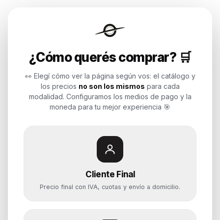
Endurances
¿Cómo querés comprar? 🛒
Soluciones de tecnología para
empresas, revendedores y personas.
👀 Elegí cómo ver la página según vos: el catálogo y
Potenciamos tu mundo.
los precios
no son los mismos
para cada
modalidad. Configuramos los medios de pago y la
Time to work
moneda para tu mejor experiencia 🎯
Categorías
Notebooks
Cliente Final
Computadoras y PCs
Precio final con IVA, cuotas y envío a domicilio.
Servidores y NAS
Componentes
Almacenamiento