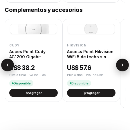
Complementos y accesorios
CUDY
HIKVISION
AS
Acces Point Cudy
Access Point Hikvision
As
AC1200 Gigabit
WiFi 5 de techo sin
Dr
trafo
AS
US$ 38.2
US$ 57.6
U
Precio final · IVA incluido
Precio final · IVA incluido
Pre
Disponible
Disponible
Agregar
Agregar