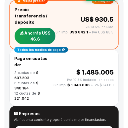
🔥 ¡Mejor precio!
✓ Elegido
Precio
transferencia /
US$ 930.5
depósito
IVA 10.5% incluido
Sin imp.
US$ 842.1
+ IVA US$ 88.5
💰 Ahorrás
US$
46.6
Todos los medios de pago 💳
Pagá en cuotas
de:
$ 1.485.005
3
cuotas de
$
607.203
IVA 10.5% incluido
· en pesos
6
cuotas de
$
Sin imp.
$ 1.343.896
+ IVA $ 141.110
340.184
12
cuotas de
$
221.042
🏦 Empresas
Abrí cuenta corriente y operá con la mejor financiación.