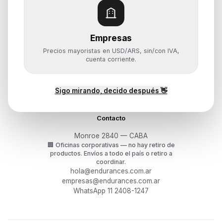
Monitores y Pantallas
Empresas
Ayuda
Precios mayoristas en USD/ARS, sin/con IVA,
Mis pedidos
cuenta corriente.
Devoluciones y arrepentimiento
Garantía y RMA
¿Cómo querés comprar?
Sigo mirando, decido después 👋
Contacto
Monroe 2840 — CABA
🏢
Oficinas corporativas — no hay retiro de
productos.
Envíos a todo el país o retiro a
coordinar.
hola@endurances.com.ar
empresas@endurances.com.ar
WhatsApp 11 2408-1247