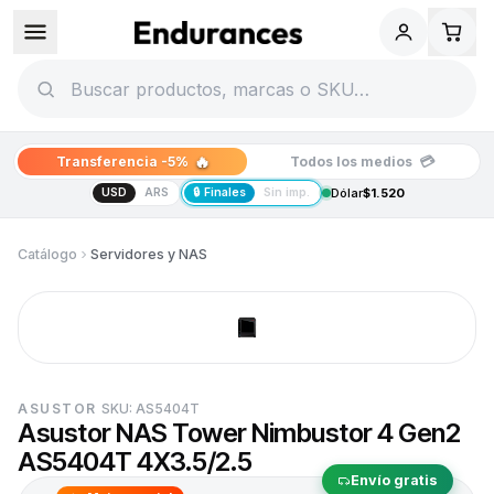
🔥
💳
Transferencia -5%
Todos los medios
USD
ARS
🔒 Finales
Sin imp.
Dólar
$1.520
Catálogo
Servidores y NAS
ASUSTOR
SKU:
AS5404T
Asustor NAS Tower Nimbustor 4 Gen2
AS5404T 4X3.5/2.5
Envío gratis