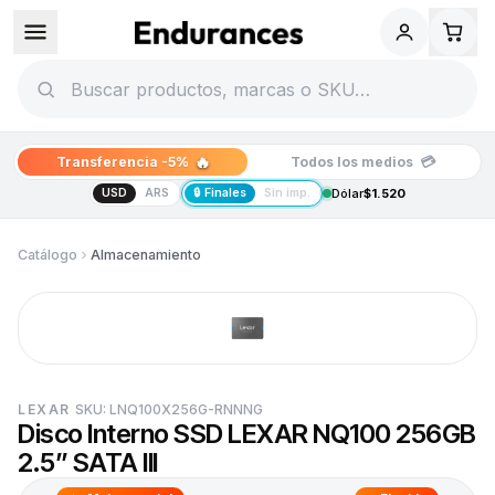
🔥
💳
Transferencia -5%
Todos los medios
USD
ARS
🔒 Finales
Sin imp.
Dólar
$1.520
Catálogo
Almacenamiento
LEXAR
SKU:
LNQ100X256G-RNNNG
Disco Interno SSD LEXAR NQ100 256GB
2.5” SATA III