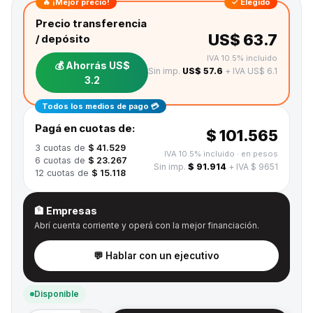
🔥 ¡Mejor precio!
✓ Elegido
Precio transferencia
US$ 63.7
/ depósito
IVA 10.5% incluido
💰 Ahorrás
US$
Sin imp.
US$ 57.6
+ IVA US$ 6.1
3.2
Todos los medios de pago 💳
Pagá en cuotas de:
$ 101.565
3
cuotas de
$ 41.529
IVA 10.5% incluido
· en pesos
6
cuotas de
$ 23.267
Sin imp.
$ 91.914
+ IVA $ 9651
12
cuotas de
$ 15.118
🏦 Empresas
Abrí cuenta corriente y operá con la mejor financiación.
💬 Hablar con un ejecutivo
Disponible