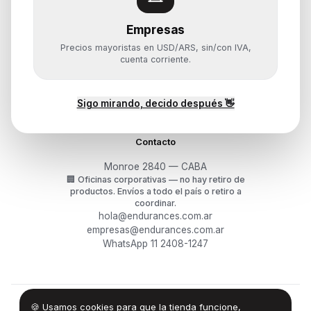
Empresas
Ayuda
Precios mayoristas en USD/ARS, sin/con IVA,
Mis pedidos
cuenta corriente.
Devoluciones y arrepentimiento
Garantía y RMA
¿Cómo querés comprar?
Sigo mirando, decido después 👋
Contacto
Monroe 2840 — CABA
🏢
Oficinas corporativas — no hay retiro de
productos.
Envíos a todo el país o retiro a
coordinar.
hola@endurances.com.ar
empresas@endurances.com.ar
WhatsApp 11 2408-1247
🍪 Usamos cookies para que la tienda funcione,
©
2026
Endurances Technology SA · CUIT 30-71861942-0