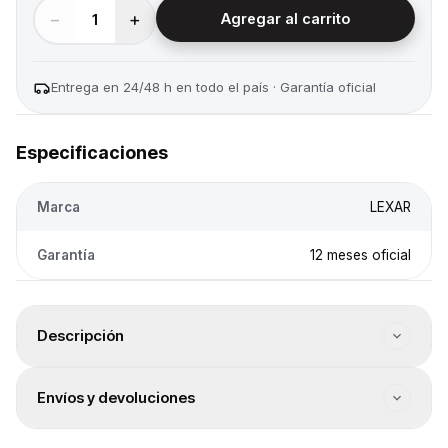
−
+
1
Agregar al carrito
Entrega en 24/48 h en todo el país · Garantía oficial
Especificaciones
Marca
LEXAR
Garantía
12 meses oficial
Descripción
Factor de forma: 2.5". Capacidad: 256GB. Interfaz de
Envíos y devoluciones
conexión: SATA III. Velocidad de lectura máxima:
550MB/s. Velocidad de escritura máxima: N/A. Disipador
Envío a todo el país
incluido: No