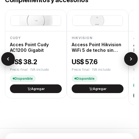
Complementos y accesorios
CUDY
HIKVISION
AS
Acces Point Cudy
Access Point Hikvision
As
AC1200 Gigabit
WiFi 5 de techo sin
Fl
trafo
6
US$ 38.2
US$ 57.6
U
Precio final · IVA incluido
Precio final · IVA incluido
Pre
Disponible
Disponible
Agregar
Agregar