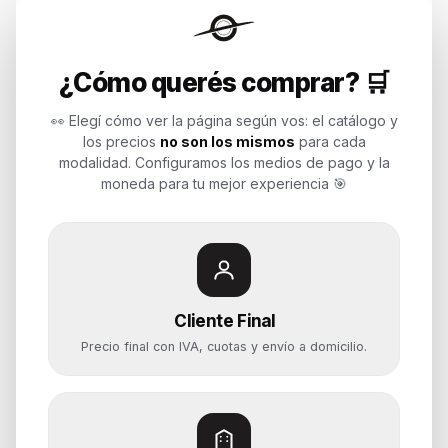
Endurances
¿Cómo querés comprar? 🛒
Soluciones de tecnología para
empresas, revendedores y personas.
👀 Elegí cómo ver la página según vos: el catálogo y
Potenciamos tu mundo.
los precios
no son los mismos
para cada
modalidad. Configuramos los medios de pago y la
Time to work
moneda para tu mejor experiencia 🎯
Categorías
Notebooks
Cliente Final
Computadoras y PCs
Precio final con IVA, cuotas y envío a domicilio.
Servidores y NAS
Componentes
Almacenamiento
Monitores y Pantallas