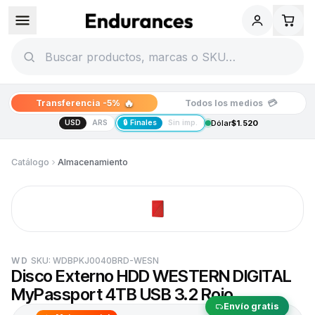
🔥
💳
Transferencia -5%
Todos los medios
USD
ARS
🔒 Finales
Sin imp.
Dólar
$1.520
Catálogo
Almacenamiento
WD
SKU:
WDBPKJ0040BRD-WESN
Disco Externo HDD WESTERN DIGITAL
MyPassport 4TB USB 3.2 Rojo
Envío gratis