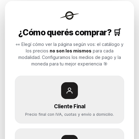
Endurances
¿Cómo querés comprar? 🛒
Soluciones de tecnología para
empresas, revendedores y personas.
👀 Elegí cómo ver la página según vos: el catálogo y
Potenciamos tu mundo.
los precios
no son los mismos
para cada
modalidad. Configuramos los medios de pago y la
Time to work
moneda para tu mejor experiencia 🎯
Categorías
Notebooks
Cliente Final
Computadoras y PCs
Precio final con IVA, cuotas y envío a domicilio.
Servidores y NAS
Componentes
Almacenamiento