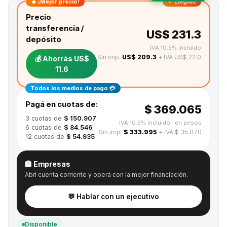
🔥 ¡Mejor precio!
✓ Elegido
Precio
transferencia /
US$ 231.3
depósito
IVA 10.5% incluido
Sin imp.
US$ 209.3
+ IVA US$ 22.0
💰 Ahorrás
US$
11.6
Todos los medios de pago 💳
Pagá en cuotas de:
$ 369.065
3
cuotas de
$ 150.907
IVA 10.5% incluido
· en pesos
6
cuotas de
$ 84.546
Sin imp.
$ 333.995
+ IVA $ 35.070
12
cuotas de
$ 54.935
🏦 Empresas
Abrí cuenta corriente y operá con la mejor financiación.
💬 Hablar con un ejecutivo
Disponible