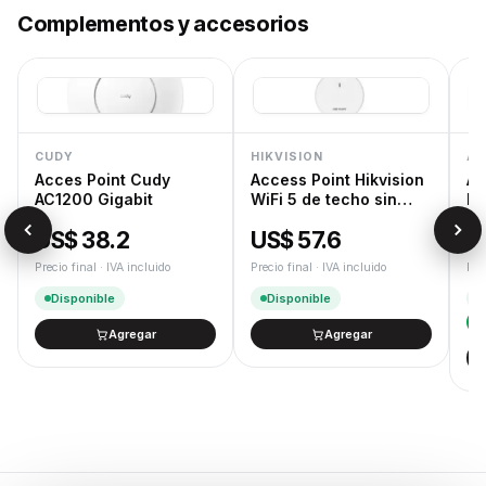
Complementos y accesorios
CUDY
HIKVISION
AS
Acces Point Cudy
Access Point Hikvision
As
AC1200 Gigabit
WiFi 5 de techo sin
Fl
trafo
6
US$ 38.2
US$ 57.6
U
Precio final · IVA incluido
Precio final · IVA incluido
Pre
Disponible
Disponible
Agregar
Agregar