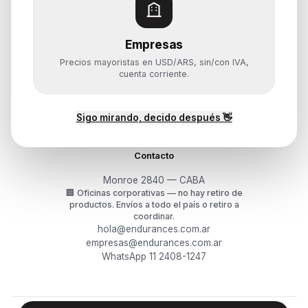
Monitores y Pantallas
Empresas
Ayuda
Precios mayoristas en USD/ARS, sin/con IVA,
Mis pedidos
cuenta corriente.
Devoluciones y arrepentimiento
Garantía y RMA
¿Cómo querés comprar?
Sigo mirando, decido después 👋
Contacto
Monroe 2840 — CABA
🏢
Oficinas corporativas — no hay retiro de
productos.
Envíos a todo el país o retiro a
coordinar.
hola@endurances.com.ar
empresas@endurances.com.ar
WhatsApp 11 2408-1247