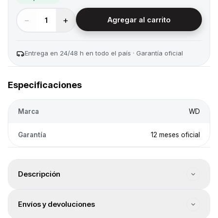
−
+
1
Agregar al carrito
Entrega en 24/48 h en todo el país · Garantía oficial
Especificaciones
Marca
WD
Garantía
12 meses oficial
Descripción
Modelo: My Passport. Capacidad: 4TB. Interfaz de
Envíos y devoluciones
conexión: USB 3.2 Gen 1 Tipo A. Color: Rojo