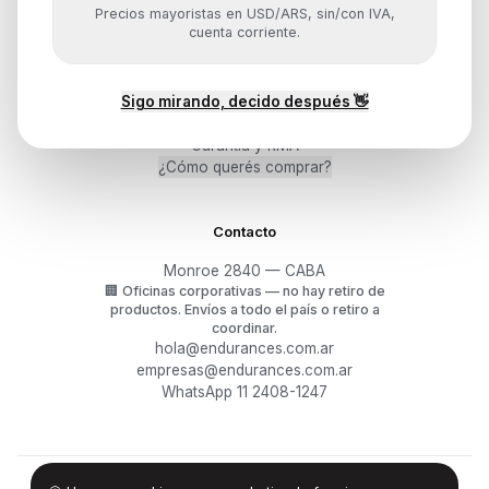
Precios mayoristas en USD/ARS, sin/con IVA,
cuenta corriente.
Ayuda
Sigo mirando, decido después 👋
Mis pedidos
Devoluciones y arrepentimiento
Garantía y RMA
¿Cómo querés comprar?
Contacto
Monroe 2840 — CABA
🏢
Oficinas corporativas — no hay retiro de
productos.
Envíos a todo el país o retiro a
coordinar.
hola@endurances.com.ar
empresas@endurances.com.ar
WhatsApp 11 2408-1247