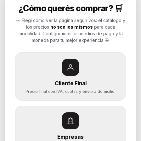
¿Cómo querés comprar? 🛒
Endurances
👀 Elegí cómo ver la página según vos: el catálogo y
los precios
no son los mismos
para cada
Soluciones de tecnología para
modalidad. Configuramos los medios de pago y la
empresas, revendedores y personas.
moneda para tu mejor experiencia 🎯
Potenciamos tu mundo.
Time to work
Cliente Final
Categorías
Precio final con IVA, cuotas y envío a domicilio.
Notebooks
Computadoras y PCs
Servidores y NAS
Componentes
Almacenamiento
Empresas
Monitores y Pantallas