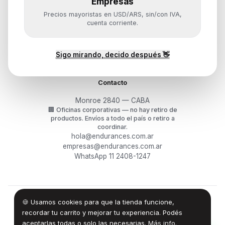
Empresas
Ayuda
Precios mayoristas en USD/ARS, sin/con IVA,
Mis pedidos
cuenta corriente.
Devoluciones y arrepentimiento
Garantía y RMA
¿Cómo querés comprar?
Sigo mirando, decido después 👋
Contacto
Monroe 2840 — CABA
🏢
Oficinas corporativas — no hay retiro de
productos.
Envíos a todo el país o retiro a
coordinar.
hola@endurances.com.ar
empresas@endurances.com.ar
WhatsApp 11 2408-1247
🍪 Usamos cookies para que la tienda funcione,
©
2026
Endurances Technology SA · CUIT 30-71861942-0
Términos
·
Privacidad
·
Devoluciones
recordar tu carrito y mejorar tu experiencia. Podés
aceptarlas todas o solo las necesarias.
Más info
.