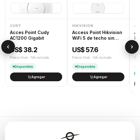
CUDY
HIKVISION
AS
Acces Point Cudy
Access Point Hikvision
As
AC1200 Gigabit
WiFi 5 de techo sin
Dr
trafo
AS
US$ 38.2
US$ 57.6
U
Precio final · IVA incluido
Precio final · IVA incluido
Pre
Disponible
Disponible
Agregar
Agregar