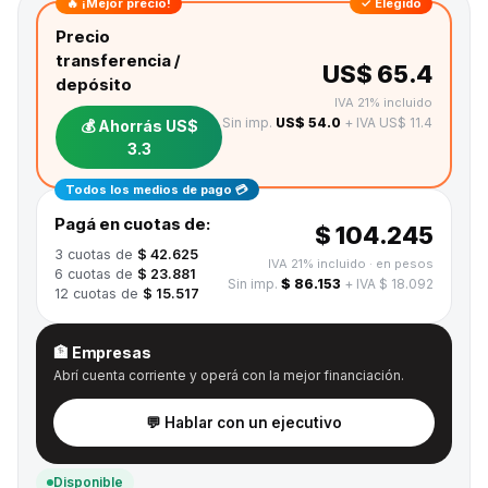
🔥 ¡Mejor precio!
✓ Elegido
Precio
transferencia /
US$ 65.4
depósito
IVA 21% incluido
Sin imp.
US$ 54.0
+ IVA US$ 11.4
💰 Ahorrás
US$
3.3
Todos los medios de pago 💳
Pagá en cuotas de:
$ 104.245
3
cuotas de
$ 42.625
IVA 21% incluido
· en pesos
6
cuotas de
$ 23.881
Sin imp.
$ 86.153
+ IVA $ 18.092
12
cuotas de
$ 15.517
🏦 Empresas
Abrí cuenta corriente y operá con la mejor financiación.
💬 Hablar con un ejecutivo
Disponible