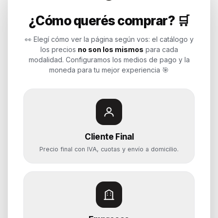
Endurances
¿Cómo querés comprar? 🛒
Soluciones de tecnología para
empresas, revendedores y personas.
👀 Elegí cómo ver la página según vos: el catálogo y
Potenciamos tu mundo.
los precios
no son los mismos
para cada
modalidad. Configuramos los medios de pago y la
Time to work
moneda para tu mejor experiencia 🎯
Categorías
Notebooks
Cliente Final
Computadoras y PCs
Precio final con IVA, cuotas y envío a domicilio.
Servidores y NAS
Componentes
Almacenamiento
Monitores y Pantallas