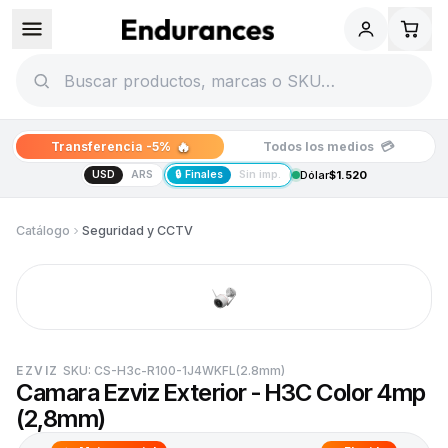
🔥
💳
Transferencia -5%
Todos los medios
USD
ARS
🔒 Finales
Sin imp.
Dólar
$1.520
Catálogo
Seguridad y CCTV
EZVIZ
SKU:
CS-H3c-R100-1J4WKFL(2.8mm)
Camara Ezviz Exterior - H3C Color 4mp
(2,8mm)