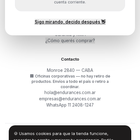
cuenta corriente.
Ayuda
Sigo mirando, decido después 👋
Mis pedidos
Devoluciones y arrepentimiento
Garantía y RMA
¿Cómo querés comprar?
Contacto
Monroe 2840 — CABA
🏢
Oficinas corporativas — no hay retiro de
productos.
Envíos a todo el país o retiro a
coordinar.
hola@endurances.com.ar
empresas@endurances.com.ar
WhatsApp 11 2408-1247
🍪 Usamos cookies para que la tienda funcione,
©
2026
Endurances Technology SA · CUIT 30-71861942-0
Términos
·
Privacidad
·
Devoluciones