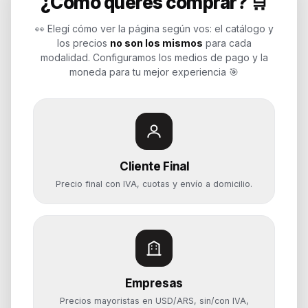
¿Cómo querés comprar? 🛒
Endurances
👀 Elegí cómo ver la página según vos: el catálogo y
los precios
no son los mismos
para cada
Soluciones de tecnología para
modalidad. Configuramos los medios de pago y la
empresas, revendedores y personas.
moneda para tu mejor experiencia 🎯
Potenciamos tu mundo.
Time to work
Cliente Final
Categorías
Precio final con IVA, cuotas y envío a domicilio.
Notebooks
Computadoras y PCs
Servidores y NAS
Componentes
Almacenamiento
Empresas
Monitores y Pantallas
Precios mayoristas en USD/ARS, sin/con IVA,