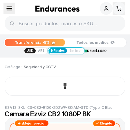
🔥
💳
Transferencia -5%
Todos los medios
USD
ARS
🔒 Finales
Sin imp.
Dólar
$1.520
Catálogo
Seguridad y CCTV
EZVIZ
SKU:
CS-CB2-R100-2D2WF-BK(AM-STD)(Type-C Blac
Camara Ezviz CB2 1080P BK
🔥 ¡Mejor precio!
✓ Elegido