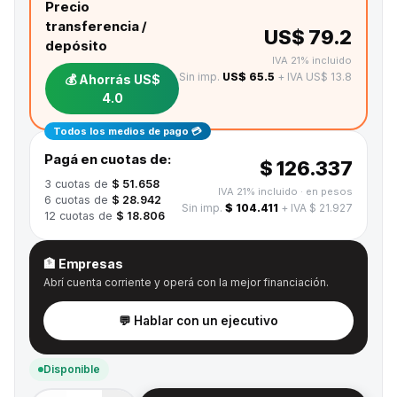
Precio
transferencia /
US$ 79.2
depósito
IVA 21% incluido
Sin imp.
US$ 65.5
+ IVA US$ 13.8
💰 Ahorrás
US$
4.0
Todos los medios de pago 💳
Pagá en cuotas de:
$ 126.337
3
cuotas de
$ 51.658
IVA 21% incluido
· en pesos
6
cuotas de
$ 28.942
Sin imp.
$ 104.411
+ IVA $ 21.927
12
cuotas de
$ 18.806
🏦 Empresas
Abrí cuenta corriente y operá con la mejor financiación.
💬 Hablar con un ejecutivo
Disponible