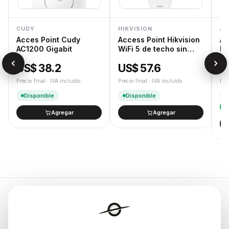
CUDY
HIKVISION
AS
Acces Point Cudy
Access Point Hikvision
As
AC1200 Gigabit
WiFi 5 de techo sin
Dr
trafo
AS
US$ 38.2
US$ 57.6
U
Precio final · IVA incluido
Precio final · IVA incluido
Pre
Disponible
Disponible
Agregar
Agregar
Endurances