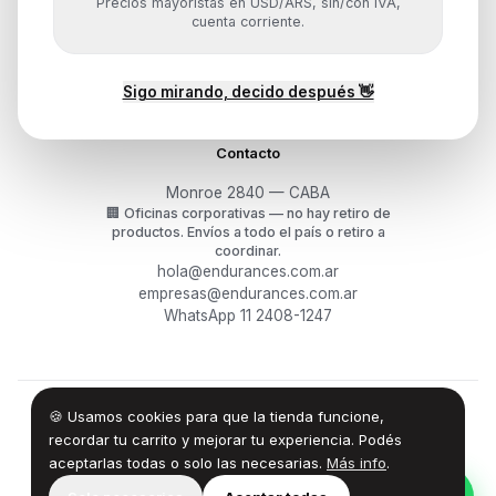
Precios mayoristas en USD/ARS, sin/con IVA,
Mis pedidos
cuenta corriente.
Devoluciones y arrepentimiento
Garantía y RMA
¿Cómo querés comprar?
Sigo mirando, decido después 👋
Contacto
Monroe 2840 — CABA
🏢
Oficinas corporativas — no hay retiro de
productos.
Envíos a todo el país o retiro a
coordinar.
hola@endurances.com.ar
empresas@endurances.com.ar
WhatsApp 11 2408-1247
🍪 Usamos cookies para que la tienda funcione,
©
2026
Endurances Technology SA · CUIT 30-71861942-0
Términos
·
Privacidad
·
Devoluciones
recordar tu carrito y mejorar tu experiencia. Podés
aceptarlas todas o solo las necesarias.
Más info
.
100% Design by — Endurances IT