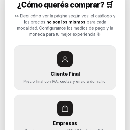
¿Cómo querés comprar? 🛒
Soluciones de tecnología para
empresas, revendedores y personas.
👀 Elegí cómo ver la página según vos: el catálogo y
Potenciamos tu mundo.
los precios
no son los mismos
para cada
modalidad. Configuramos los medios de pago y la
Time to work
moneda para tu mejor experiencia 🎯
Categorías
Notebooks
Cliente Final
Computadoras y PCs
Precio final con IVA, cuotas y envío a domicilio.
Servidores y NAS
Componentes
Almacenamiento
Monitores y Pantallas
Empresas
Ayuda