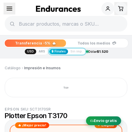
🔥
💳
Transferencia -5%
Todos los medios
USD
ARS
🔒 Finales
Sin imp.
Dólar
$1.520
Catálogo
Impresión e Insumos
EPSON
SKU:
SCT3170SR
Plotter Epson T3170
Envío gratis
🔥 ¡Mejor precio!
✓ Elegido