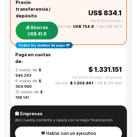
Precio
transferencia /
US$ 834.1
depósito
IVA 10.5% incluido
Sin imp.
US$ 754.8
+ IVA US$ 79.3
💰 Ahorrás
US$ 41.8
Todos los medios de pago 💳
Pagá en cuotas
de:
$ 1.331.151
3
cuotas de
$
544.293
IVA 10.5% incluido
· en pesos
6
cuotas de
$
Sin imp.
$ 1.204.661
+ IVA $ 126.490
304.940
12
cuotas de
$
198.141
🏦 Empresas
Abrí cuenta corriente y operá con la mejor financiación.
💬 Hablar con un ejecutivo