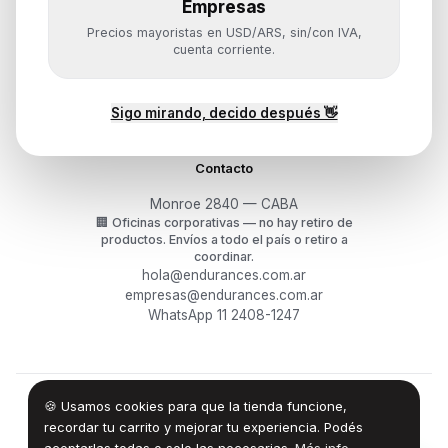
Empresas
Ayuda
Precios mayoristas en USD/ARS, sin/con IVA,
Mis pedidos
cuenta corriente.
Devoluciones y arrepentimiento
Garantía y RMA
¿Cómo querés comprar?
Sigo mirando, decido después 👋
Contacto
Monroe 2840 — CABA
🏢
Oficinas corporativas — no hay retiro de
productos.
Envíos a todo el país o retiro a
coordinar.
hola@endurances.com.ar
empresas@endurances.com.ar
WhatsApp 11 2408-1247
🍪 Usamos cookies para que la tienda funcione,
©
2026
Endurances Technology SA · CUIT 30-71861942-0
Términos
·
Privacidad
·
Devoluciones
recordar tu carrito y mejorar tu experiencia. Podés