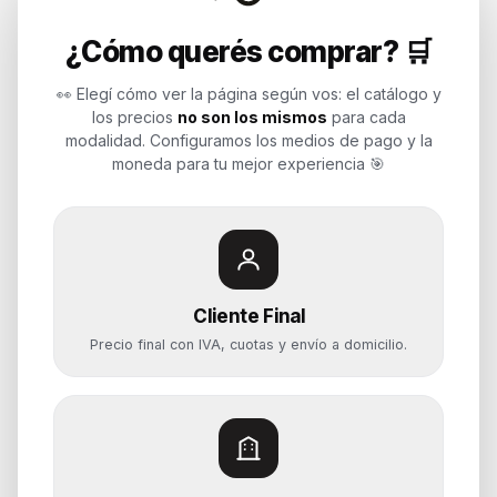
Endurances
¿Cómo querés comprar? 🛒
Soluciones de tecnología para
empresas, revendedores y personas.
👀 Elegí cómo ver la página según vos: el catálogo y
Potenciamos tu mundo.
los precios
no son los mismos
para cada
modalidad. Configuramos los medios de pago y la
Time to work
moneda para tu mejor experiencia 🎯
Categorías
Notebooks
Cliente Final
Computadoras y PCs
Precio final con IVA, cuotas y envío a domicilio.
Servidores y NAS
Componentes
Almacenamiento
Monitores y Pantallas