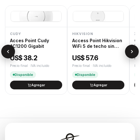
CUDY
HIKVISION
XT
Acces Point Cudy
Access Point Hikvision
Ca
AC1200 Gigabit
WiFi 5 de techo sin
XT
trafo
US$ 38.2
US$ 57.6
U
Precio final · IVA incluido
Precio final · IVA incluido
Pre
Disponible
Disponible
Agregar
Agregar