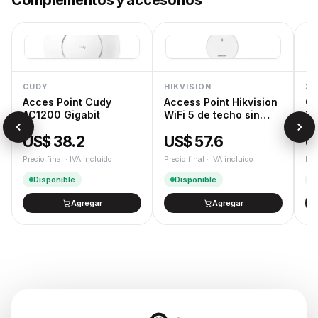
Complementos y accesorios
CUDY
HIKVISION
XT
Acces Point Cudy
Access Point Hikvision
Ca
AC1200 Gigabit
WiFi 5 de techo sin
XT
trafo
US$ 38.2
US$ 57.6
U
Precio final · IVA incluido
Precio final · IVA incluido
Pre
Disponible
Disponible
Agregar
Agregar