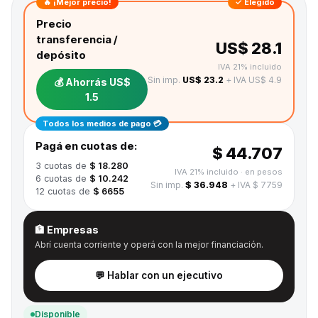
🔥 ¡Mejor precio!
✓ Elegido
Precio
transferencia /
US$ 28.1
depósito
IVA 21% incluido
Sin imp.
US$ 23.2
+ IVA US$ 4.9
💰 Ahorrás
US$
1.5
Todos los medios de pago 💳
Pagá en cuotas de:
$ 44.707
3
cuotas de
$ 18.280
IVA 21% incluido
· en pesos
6
cuotas de
$ 10.242
Sin imp.
$ 36.948
+ IVA $ 7759
12
cuotas de
$ 6655
🏦 Empresas
Abrí cuenta corriente y operá con la mejor financiación.
💬 Hablar con un ejecutivo
Disponible