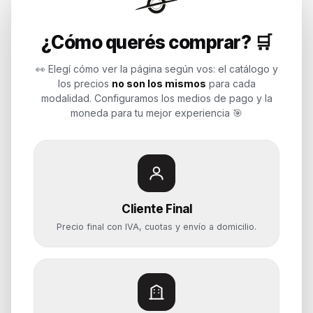
Endurances
¿Cómo querés comprar? 🛒
Soluciones de tecnología para
empresas, revendedores y personas.
👀 Elegí cómo ver la página según vos: el catálogo y
Potenciamos tu mundo.
los precios
no son los mismos
para cada
modalidad. Configuramos los medios de pago y la
Time to work
moneda para tu mejor experiencia 🎯
Categorías
Notebooks
Cliente Final
Computadoras y PCs
Precio final con IVA, cuotas y envío a domicilio.
Servidores y NAS
Componentes
Almacenamiento
Monitores y Pantallas