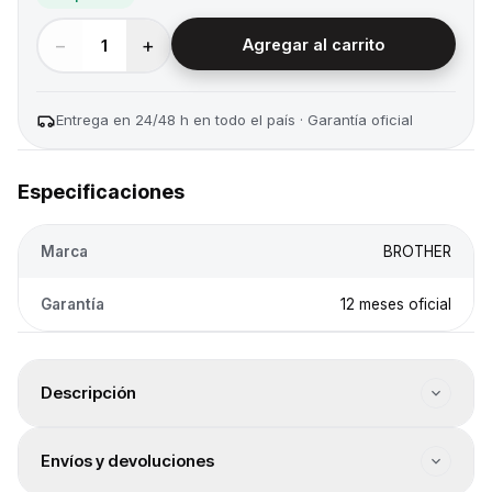
−
+
1
Agregar al carrito
Entrega en 24/48 h en todo el país · Garantía oficial
Especificaciones
Marca
BROTHER
Garantía
12 meses oficial
Descripción
Modelo/serie: BTD100. Color: Negro. Volumen (ml): .
Envíos y devoluciones
Rendimiento (páginas aprox.): 7500. Impresoras
compatibles: DCP-T230 / DCP-T430W / DCP T530DW /