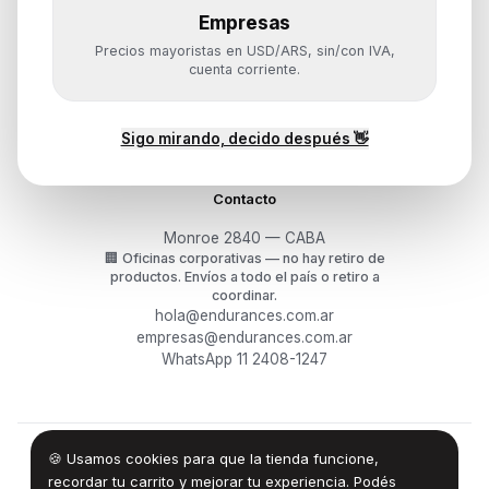
Empresas
Ayuda
Precios mayoristas en USD/ARS, sin/con IVA,
Mis pedidos
cuenta corriente.
Devoluciones y arrepentimiento
Garantía y RMA
¿Cómo querés comprar?
Sigo mirando, decido después 👋
Contacto
Monroe 2840 — CABA
🏢
Oficinas corporativas — no hay retiro de
productos.
Envíos a todo el país o retiro a
coordinar.
hola@endurances.com.ar
empresas@endurances.com.ar
WhatsApp 11 2408-1247
🍪 Usamos cookies para que la tienda funcione,
©
2026
Endurances Technology SA · CUIT 30-71861942-0
Términos
·
Privacidad
·
Devoluciones
recordar tu carrito y mejorar tu experiencia. Podés