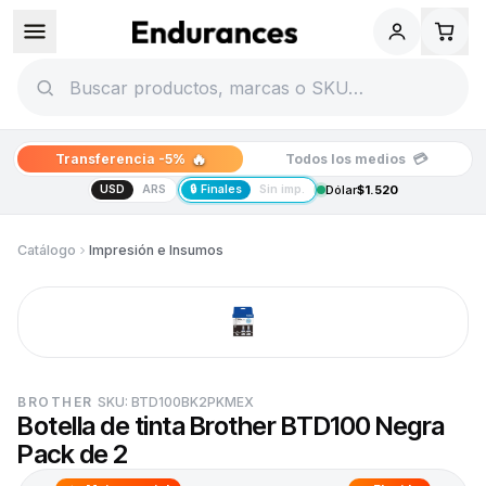
🔥
💳
Transferencia -5%
Todos los medios
USD
ARS
🔒 Finales
Sin imp.
Dólar
$1.520
Catálogo
Impresión e Insumos
BROTHER
SKU:
BTD100BK2PKMEX
Botella de tinta Brother BTD100 Negra
Pack de 2