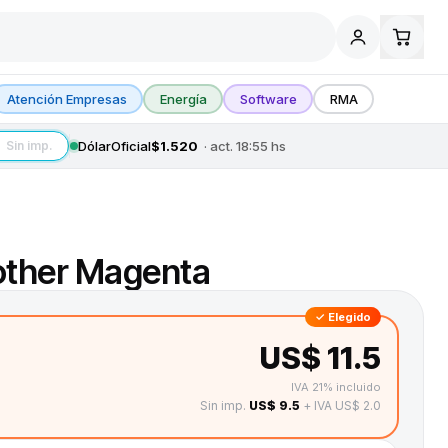
Atención Empresas
Energía
Software
RMA
Dólar
Oficial
$1.520
· act.
18:55
hs
Sin imp.
rother Magenta
✓ Elegido
US$ 11.5
IVA 21% incluido
Sin imp.
US$ 9.5
+ IVA US$ 2.0