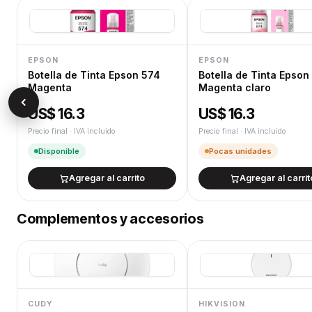
EPSON
EPSON
Botella de Tinta Epson 574
Botella de Tinta Epson 574
Magenta
Magenta claro
US$ 16.3
US$ 16.3
Precio final · IVA incluido
Precio final · IVA incluido
Disponible
Pocas unidades
Agregar al carrito
Agregar al carrit
Complementos y accesorios
CUDY
HIKVISION