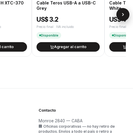
CH XTC-370
Cable Teros USB-A a USB-C
Cable Ter
Grey
White
US$ 3.2
US$ 4.1
o
Precio final · IVA incluido
Precio final · IV
Disponible
Disponible
 carrito
Agregar al carrito
Agr
Contacto
Monroe 2840 — CABA
🏢
Oficinas corporativas — no hay retiro de
o
productos.
Envíos a todo el país o retiro a