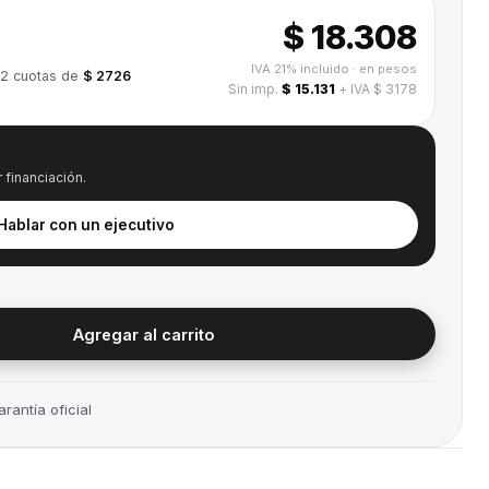
$ 18.308
IVA 21% incluido
· en pesos
12
cuotas de
$ 2726
Sin imp.
$ 15.131
+ IVA $ 3178
 financiación.
 Hablar con un ejecutivo
Agregar al carrito
rantía oficial