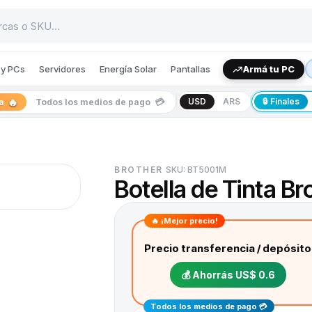
y PCs
Servidores
Energía Solar
Pantallas
Armá tu PC
🔥
💳
USD
ARS
🔒 Finales
ia
Todos los medios de pago
BROTHER
SKU:
BT5001M
Botella de Tinta B
🔥 ¡Mejor precio!
Precio transferencia / depósito
💰 Ahorrás
US$ 0.6
Todos los medios de pago 💳