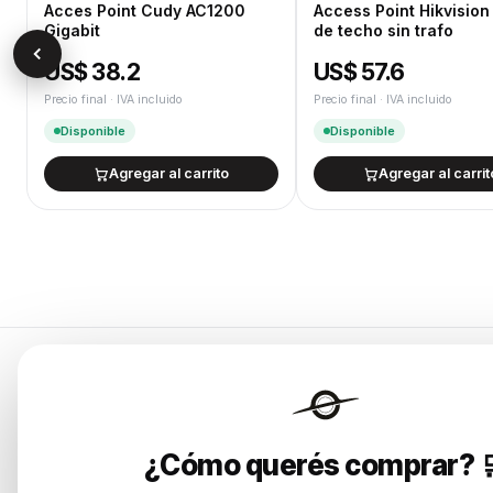
Acces Point Cudy AC1200
Access Point Hikvision
Gigabit
de techo sin trafo
US$ 38.2
US$ 57.6
Precio final · IVA incluido
Precio final · IVA incluido
Disponible
Disponible
Agregar al carrito
Agregar al carrit
Categorías
Endurances
Notebooks
¿Cómo querés comprar? 
Soluciones de tecnología para
Computadora
empresas, revendedores y personas.