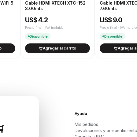
 WiFi 5
Cable HDMI XTECH XTC-152
Cable HDMI XTE
3.00mts
7.60mts
US$ 4.2
US$ 9.0
Precio final · IVA incluido
Precio final · IVA incluid
Disponible
Disponible
o
Agregar al carrito
Agregar al
Ayuda
Mis pedidos

Devoluciones y arrepentimient
s y PCs
Garantía y RMA