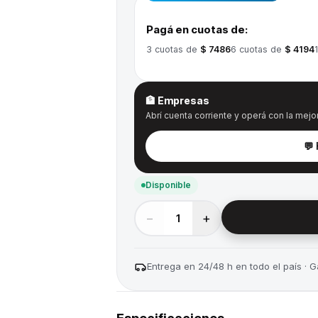
Pagá en cuotas de:
3
cuotas de
$ 7486
6
cuotas de
$ 4194
🏦 Empresas
Abrí cuenta corriente y operá con la mejor
💬
Disponible
−
+
1
Entrega en 24/48 h en todo el país · Ga