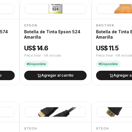
Devoluciones
Cambios y devoluciones según la Ley de
EPSON
BROTHER
Botella de Tinta Epson 524
Botella de Tinta 
Amarilla
Amarilla
US$ 14.6
US$ 11.5
Precio final · IVA incluido
Precio final · IVA incluid
Disponible
Disponible
o
Agregar al carrito
Agregar al
XTECH
XTECH