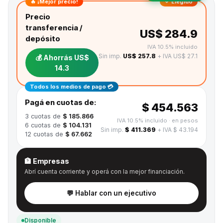
🔥 ¡Mejor precio!
✓ Elegido
Precio
transferencia /
US$ 284.9
depósito
IVA 10.5% incluido
Sin imp.
US$ 257.8
+ IVA US$ 27.1
💰 Ahorrás
US$
14.3
Todos los medios de pago 💳
Pagá en cuotas de:
$ 454.563
3
cuotas de
$ 185.866
IVA 10.5% incluido
· en pesos
6
cuotas de
$ 104.131
Sin imp.
$ 411.369
+ IVA $ 43.194
12
cuotas de
$ 67.662
🏦 Empresas
Abrí cuenta corriente y operá con la mejor financiación.
💬 Hablar con un ejecutivo
Disponible