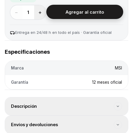
−
+
1
Agregar al carrito
Entrega en 24/48 h en todo el país · Garantía oficial
Especificaciones
Marca
MSI
Garantía
12 meses oficial
Descripción
Chipsets Series: Intel Chipsets Serie 700. Chipset: Intel
Envíos y devoluciones
Chipset Z790. Socket: LGA1700. Factor de Forma: ATX.
Overclock Desbloqueado: Sï. Tipo de Memoria RAM: