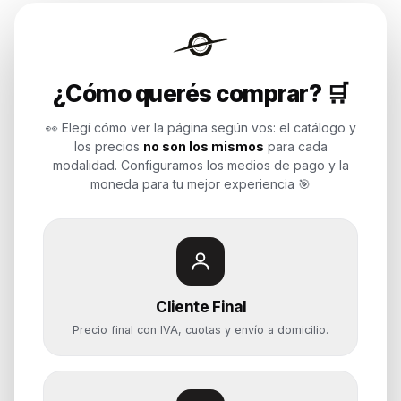
Endurances
¿Cómo querés comprar? 🛒
Soluciones de tecnología para
empresas, revendedores y personas.
👀 Elegí cómo ver la página según vos: el catálogo y
Potenciamos tu mundo.
los precios
no son los mismos
para cada
modalidad. Configuramos los medios de pago y la
Time to work
moneda para tu mejor experiencia 🎯
Categorías
Notebooks
Cliente Final
Computadoras y PCs
Precio final con IVA, cuotas y envío a domicilio.
Servidores y NAS
Componentes
Almacenamiento