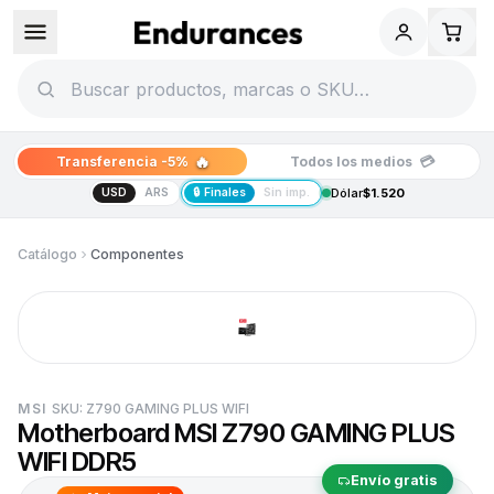
🔥
💳
Transferencia -5%
Todos los medios
USD
ARS
🔒 Finales
Sin imp.
Dólar
$1.520
Catálogo
Componentes
MSI
SKU:
Z790 GAMING PLUS WIFI
Motherboard MSI Z790 GAMING PLUS
WIFI DDR5
Envío gratis