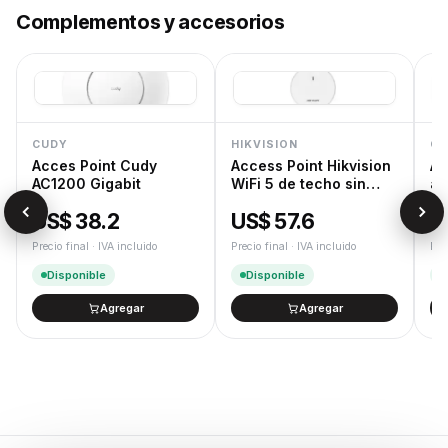
Complementos y accesorios
CUDY
HIKVISION
CU
Acces Point Cudy
Access Point Hikvision
Ad
AC1200 Gigabit
WiFi 5 de techo sin
a 
trafo
US$ 38.2
US$ 57.6
U
Precio final · IVA incluido
Precio final · IVA incluido
Pre
Disponible
Disponible
Agregar
Agregar