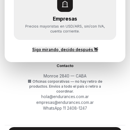
Monitores y Pantallas
Empresas
Ayuda
Precios mayoristas en USD/ARS, sin/con IVA,
Mis pedidos
cuenta corriente.
Devoluciones y arrepentimiento
Garantía y RMA
¿Cómo querés comprar?
Sigo mirando, decido después 👋
Contacto
Monroe 2840 — CABA
🏢
Oficinas corporativas — no hay retiro de
productos.
Envíos a todo el país o retiro a
coordinar.
hola@endurances.com.ar
empresas@endurances.com.ar
WhatsApp 11 2408-1247