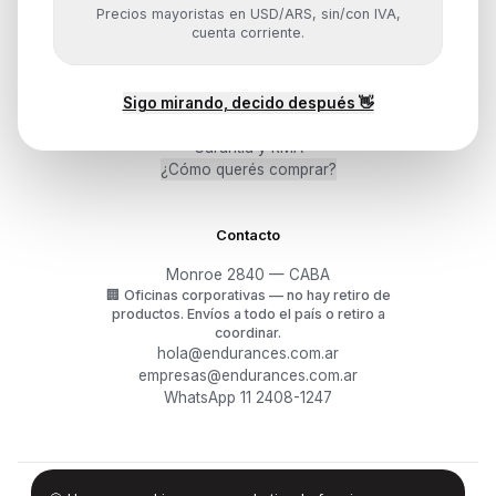
Precios mayoristas en USD/ARS, sin/con IVA,
cuenta corriente.
Ayuda
Sigo mirando, decido después 👋
Mis pedidos
Devoluciones y arrepentimiento
Garantía y RMA
¿Cómo querés comprar?
Contacto
Monroe 2840 — CABA
🏢
Oficinas corporativas — no hay retiro de
productos.
Envíos a todo el país o retiro a
coordinar.
hola@endurances.com.ar
empresas@endurances.com.ar
WhatsApp 11 2408-1247