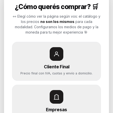
¿Cómo querés comprar? 🛒
Endurances
👀 Elegí cómo ver la página según vos: el catálogo y
los precios
no son los mismos
para cada
Soluciones de tecnología para
modalidad. Configuramos los medios de pago y la
empresas, revendedores y personas.
moneda para tu mejor experiencia 🎯
Potenciamos tu mundo.
Time to work
Cliente Final
Categorías
Precio final con IVA, cuotas y envío a domicilio.
Notebooks
Computadoras y PCs
Servidores y NAS
Componentes
Almacenamiento
Empresas
Monitores y Pantallas