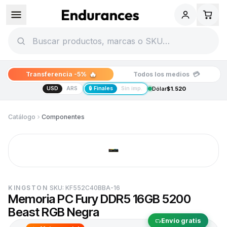
🔥
💳
Transferencia -5%
Todos los medios
USD
ARS
🔒 Finales
Sin imp.
Dólar
$1.520
Catálogo
Componentes
KINGSTON
SKU:
KF552C40BBA-16
Memoria PC Fury DDR5 16GB 5200
Beast RGB Negra
Envío gratis