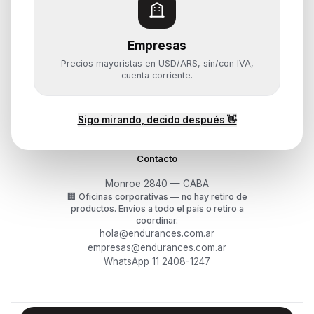
Monitores y Pantallas
Empresas
Ayuda
Precios mayoristas en USD/ARS, sin/con IVA,
Mis pedidos
cuenta corriente.
Devoluciones y arrepentimiento
Garantía y RMA
¿Cómo querés comprar?
Sigo mirando, decido después 👋
Contacto
Monroe 2840 — CABA
🏢
Oficinas corporativas — no hay retiro de
productos.
Envíos a todo el país o retiro a
coordinar.
hola@endurances.com.ar
empresas@endurances.com.ar
WhatsApp 11 2408-1247