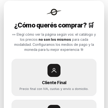
Endurances
¿Cómo querés comprar? 🛒
Soluciones de tecnología para
empresas, revendedores y personas.
👀 Elegí cómo ver la página según vos: el catálogo y
Potenciamos tu mundo.
los precios
no son los mismos
para cada
modalidad. Configuramos los medios de pago y la
Time to work
moneda para tu mejor experiencia 🎯
Categorías
Notebooks
Cliente Final
Computadoras y PCs
Precio final con IVA, cuotas y envío a domicilio.
Servidores y NAS
Componentes
Almacenamiento