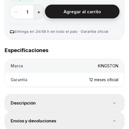
−
+
1
Agregar al carrito
Entrega en 24/48 h en todo el país · Garantía oficial
Especificaciones
Marca
KINGSTON
Garantía
12 meses oficial
Descripción
Factor de forma: UDIMM. Tipo de memoria RAM: DDR5.
Envíos y devoluciones
Tamaño de memoria RAM: 16GB. Velocidad máxima de
memoria RAM: 5200 MHz. Latencia CAS (CL): CL40.