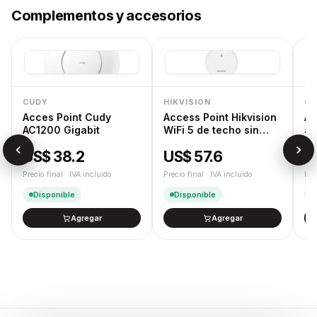
Complementos y accesorios
CUDY
HIKVISION
CU
Acces Point Cudy
Access Point Hikvision
Ad
AC1200 Gigabit
WiFi 5 de techo sin
a 
trafo
US$ 38.2
US$ 57.6
U
Precio final · IVA incluido
Precio final · IVA incluido
Pre
Disponible
Disponible
Agregar
Agregar