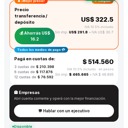
🔥 ¡Mejor precio!
✓ Elegido
Precio
transferencia /
US$ 322.5
depósito
IVA 10.5% incluido
Sin imp.
US$ 291.8
+ IVA US$ 30.7
💰 Ahorrás
US$
16.2
Todos los medios de pago 💳
Pagá en cuotas de:
$ 514.560
3
cuotas de
$ 210.398
IVA 10.5% incluido
· en pesos
6
cuotas de
$ 117.876
Sin imp.
$ 465.665
+ IVA $ 48.895
12
cuotas de
$ 76.592
🏦 Empresas
Abrí cuenta corriente y operá con la mejor financiación.
💬 Hablar con un ejecutivo
Disponible