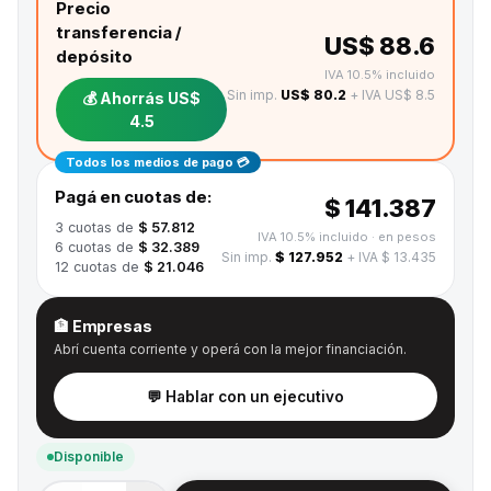
Precio
transferencia /
US$ 88.6
depósito
IVA 10.5% incluido
Sin imp.
US$ 80.2
+ IVA US$ 8.5
💰 Ahorrás
US$
4.5
Todos los medios de pago 💳
Pagá en cuotas de:
$ 141.387
3
cuotas de
$ 57.812
IVA 10.5% incluido
· en pesos
6
cuotas de
$ 32.389
Sin imp.
$ 127.952
+ IVA $ 13.435
12
cuotas de
$ 21.046
🏦 Empresas
Abrí cuenta corriente y operá con la mejor financiación.
💬 Hablar con un ejecutivo
Disponible