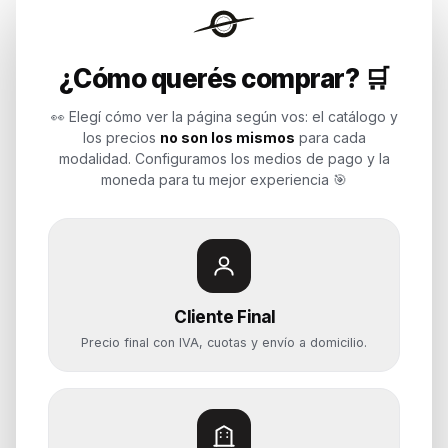
Endurances
¿Cómo querés comprar? 🛒
Soluciones de tecnología para
empresas, revendedores y personas.
👀 Elegí cómo ver la página según vos: el catálogo y
Potenciamos tu mundo.
los precios
no son los mismos
para cada
modalidad. Configuramos los medios de pago y la
Time to work
moneda para tu mejor experiencia 🎯
Categorías
Notebooks
Cliente Final
Computadoras y PCs
Precio final con IVA, cuotas y envío a domicilio.
Servidores y NAS
Componentes
Almacenamiento
Monitores y Pantallas