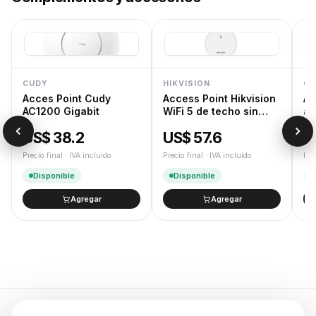
CUDY
HIKVISION
CU
Acces Point Cudy
Access Point Hikvision
Ad
AC1200 Gigabit
WiFi 5 de techo sin
a 
trafo
US$ 38.2
US$ 57.6
U
Precio final · IVA incluido
Precio final · IVA incluido
Pre
Disponible
Disponible
Agregar
Agregar