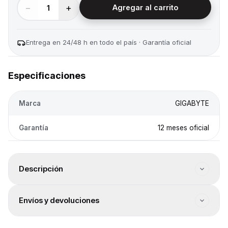
−
+
1
Agregar al carrito
Entrega en 24/48 h en todo el país · Garantía oficial
Especificaciones
Marca
GIGABYTE
Garantía
12 meses oficial
Descripción
Tipo: Líquida. Cantidad de heatpipes: N/A. Cantidad de
Envíos y devoluciones
fan coolers: 2. Tamaño del fan cooler: 120 mm.
Velocidad: 500-2200 RPM. Iluminación: Sí. Color: Negro
Envío a todo el país