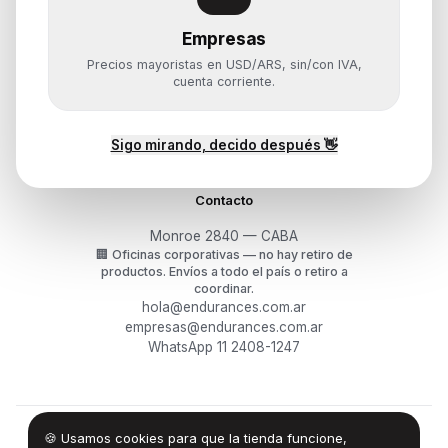
Empresas
Ayuda
Precios mayoristas en USD/ARS, sin/con IVA,
Mis pedidos
cuenta corriente.
Devoluciones y arrepentimiento
Garantía y RMA
¿Cómo querés comprar?
Sigo mirando, decido después 👋
Contacto
Monroe 2840 — CABA
🏢
Oficinas corporativas — no hay retiro de
productos.
Envíos a todo el país o retiro a
coordinar.
hola@endurances.com.ar
empresas@endurances.com.ar
WhatsApp 11 2408-1247
🍪 Usamos cookies para que la tienda funcione,
©
2026
Endurances Technology SA · CUIT 30-71861942-0