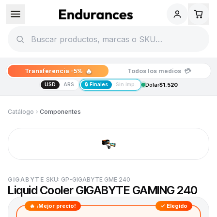
🔥
💳
Transferencia -5%
Todos los medios
USD
ARS
🔒 Finales
Sin imp.
Dólar
$1.520
Catálogo
Componentes
GIGABYTE
SKU:
GP-GIGABYTE GME 240
Liquid Cooler GIGABYTE GAMING 240
🔥 ¡Mejor precio!
✓ Elegido