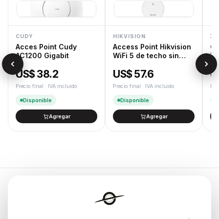
CUDY
HIKVISION
XT
Acces Point Cudy
Access Point Hikvision
Ca
AC1200 Gigabit
WiFi 5 de techo sin
XT
trafo
US$ 38.2
US$ 57.6
U
Precio final · IVA incluido
Precio final · IVA incluido
Pre
Disponible
Disponible
Agregar
Agregar
Endurances