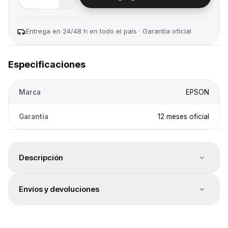
Entrega en 24/48 h en todo el país · Garantía oficial
Especificaciones
Marca
EPSON
Garantía
12 meses oficial
Descripción
Color: Cian. Rendimiento (páginas aprox.): 7500.
Envíos y devoluciones
Volumen (ml): 65. Impresoras compatibles: 3210, 3250,
1210, 5290
Envío a todo el país
Envíos a todo el país. El costo se calcula en el checkout