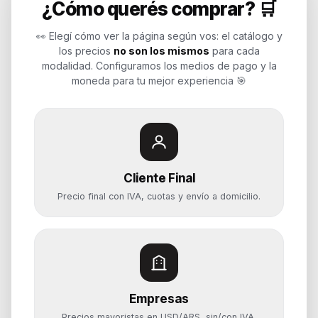
¿Cómo querés comprar? 🛒
Soluciones de tecnología para
empresas, revendedores y personas.
👀 Elegí cómo ver la página según vos: el catálogo y
Potenciamos tu mundo.
los precios
no son los mismos
para cada
modalidad. Configuramos los medios de pago y la
Time to work
moneda para tu mejor experiencia 🎯
Categorías
Notebooks
Cliente Final
Computadoras y PCs
Precio final con IVA, cuotas y envío a domicilio.
Servidores y NAS
Componentes
Almacenamiento
Monitores y Pantallas
Empresas
Ayuda
Precios mayoristas en USD/ARS, sin/con IVA,