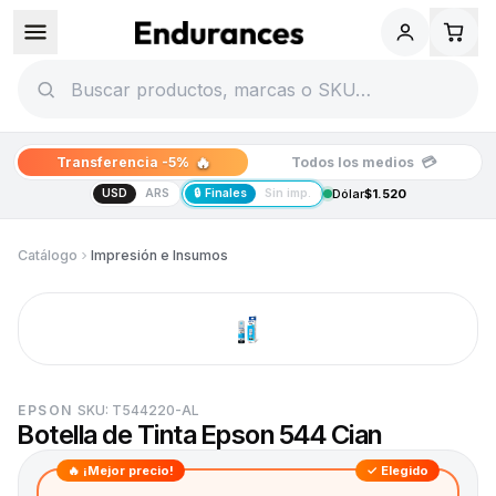
🔥
💳
Transferencia -5%
Todos los medios
USD
ARS
🔒 Finales
Sin imp.
Dólar
$1.520
Catálogo
Impresión e Insumos
EPSON
SKU:
T544220-AL
Botella de Tinta Epson 544 Cian
🔥 ¡Mejor precio!
✓ Elegido