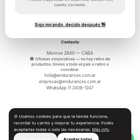
Mis pedidos
cuenta corriente.
Devoluciones y arrepentimiento
Garantía y RMA
¿Cómo querés comprar?
Sigo mirando, decido después 👋
Contacto
Monroe 2840 — CABA
🏢
Oficinas corporativas — no hay retiro de
productos.
Envíos a todo el país o retiro a
coordinar.
hola@endurances.com.ar
empresas@endurances.com.ar
WhatsApp 11 2408-1247
🍪 Usamos cookies para que la tienda funcione,
©
2026
Endurances Technology SA · CUIT 30-71861942-0
Términos
·
Privacidad
·
Devoluciones
recordar tu carrito y mejorar tu experiencia. Podés
aceptarlas todas o solo las necesarias.
Más info
.
100% Design by — Endurances IT
Solo necesarias
Aceptar todas