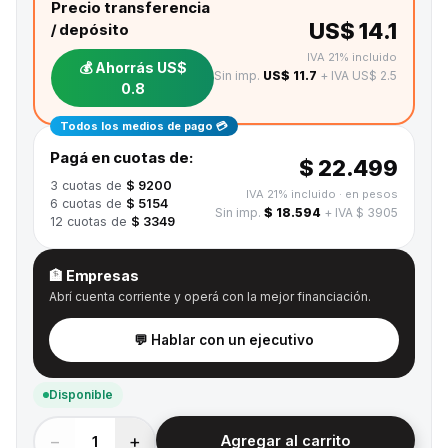
Precio transferencia
US$ 14.1
/ depósito
IVA 21% incluido
💰 Ahorrás
US$
Sin imp.
US$ 11.7
+ IVA US$ 2.5
0.8
Todos los medios de pago 💳
Pagá en cuotas de:
$ 22.499
3
cuotas de
$ 9200
IVA 21% incluido
· en pesos
6
cuotas de
$ 5154
Sin imp.
$ 18.594
+ IVA $ 3905
12
cuotas de
$ 3349
🏦 Empresas
Abrí cuenta corriente y operá con la mejor financiación.
💬 Hablar con un ejecutivo
Disponible
−
+
1
Agregar al carrito