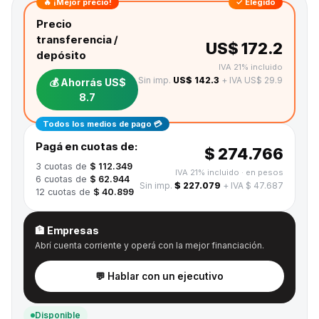
🔥 ¡Mejor precio!
✓ Elegido
Precio
transferencia /
US$ 172.2
depósito
IVA 21% incluido
Sin imp.
US$ 142.3
+ IVA US$ 29.9
💰 Ahorrás
US$
8.7
Todos los medios de pago 💳
Pagá en cuotas de:
$ 274.766
3
cuotas de
$ 112.349
IVA 21% incluido
· en pesos
6
cuotas de
$ 62.944
Sin imp.
$ 227.079
+ IVA $ 47.687
12
cuotas de
$ 40.899
🏦 Empresas
Abrí cuenta corriente y operá con la mejor financiación.
💬 Hablar con un ejecutivo
Disponible