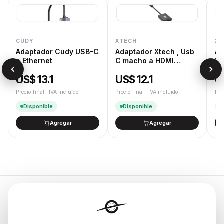
CUDY
XTECH
XT
Adaptador Cudy USB-C
Adaptador Xtech , Usb
Ad
a Ethernet
C macho a HDMI
1,
hembra , 10 c
Do
US$ 13.1
US$ 12.1
U
Precio final · IVA incluido
Precio final · IVA incluido
Pre
Disponible
Disponible
Agregar
Agregar
Endurances