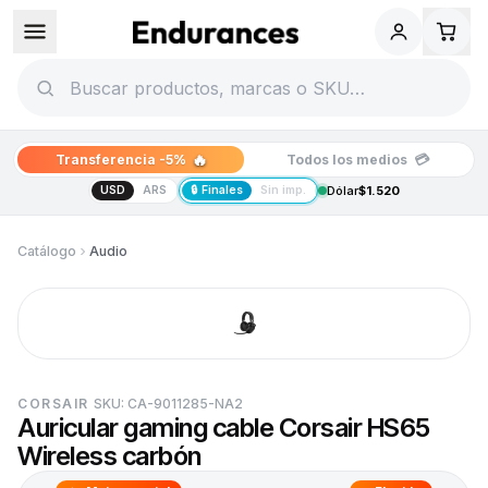
🔥
💳
Transferencia -5%
Todos los medios
USD
ARS
🔒 Finales
Sin imp.
Dólar
$1.520
Catálogo
Audio
CORSAIR
SKU:
CA-9011285-NA2
Auricular gaming cable Corsair HS65
Wireless carbón