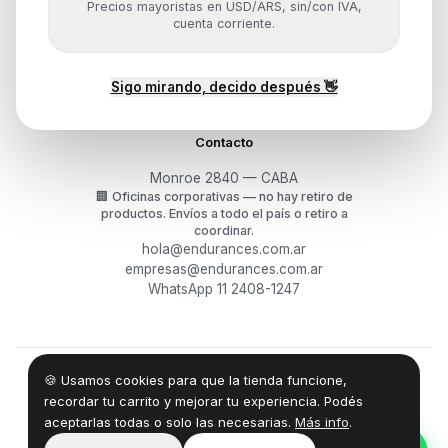
Precios mayoristas en USD/ARS, sin/con IVA,
Mis pedidos
cuenta corriente.
Devoluciones y arrepentimiento
Garantía y RMA
¿Cómo querés comprar?
Sigo mirando, decido después 👋
Contacto
Monroe 2840 — CABA
🏢
Oficinas corporativas — no hay retiro de
productos.
Envíos a todo el país o retiro a
coordinar.
hola@endurances.com.ar
empresas@endurances.com.ar
WhatsApp 11 2408-1247
🍪 Usamos cookies para que la tienda funcione,
©
2026
Endurances Technology SA · CUIT 30-71861942-0
Términos
·
Privacidad
·
Devoluciones
recordar tu carrito y mejorar tu experiencia. Podés
aceptarlas todas o solo las necesarias.
Más info
.
100% Design by — Endurances IT