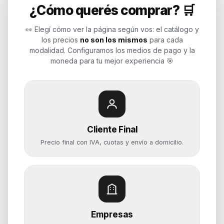
¿Cómo querés comprar? 🛒
Soluciones de tecnología para
empresas, revendedores y personas.
👀 Elegí cómo ver la página según vos: el catálogo y
Potenciamos tu mundo.
los precios
no son los mismos
para cada
modalidad. Configuramos los medios de pago y la
Time to work
moneda para tu mejor experiencia 🎯
Categorías
Notebooks
Cliente Final
Computadoras y PCs
Precio final con IVA, cuotas y envío a domicilio.
Servidores y NAS
Componentes
Almacenamiento
Monitores y Pantallas
Empresas
Ayuda