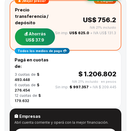
🔥 ¡Mejor precio!
✓ Elegido
Precio
transferencia /
US$ 756.2
depósito
IVA 21% incluido
Sin imp.
US$ 625.0
+ IVA US$ 131.3
💰 Ahorrás
US$ 37.9
Todos los medios de pago 💳
Pagá en cuotas
de:
$ 1.206.802
3
cuotas de
$
493.448
IVA 21% incluido
· en pesos
6
cuotas de
$
Sin imp.
$ 997.357
+ IVA $ 209.445
276.454
12
cuotas de
$
179.632
🏦 Empresas
Abrí cuenta corriente y operá con la mejor financiación.