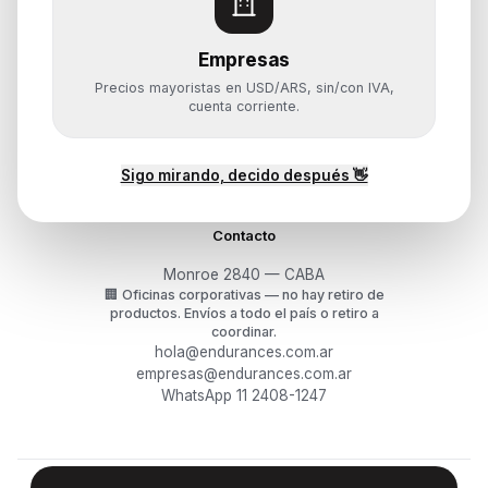
Monitores y Pantallas
Empresas
Ayuda
Precios mayoristas en USD/ARS, sin/con IVA,
Mis pedidos
cuenta corriente.
Devoluciones y arrepentimiento
Garantía y RMA
¿Cómo querés comprar?
Sigo mirando, decido después 👋
Contacto
Monroe 2840 — CABA
🏢
Oficinas corporativas — no hay retiro de
productos.
Envíos a todo el país o retiro a
coordinar.
hola@endurances.com.ar
empresas@endurances.com.ar
WhatsApp 11 2408-1247