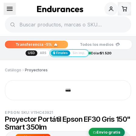
🔥
💳
Transferencia -5%
Todos los medios
USD
ARS
🔒 Finales
Sin imp.
Dólar
$1.520
Catálogo
Proyectores
EPSON
SKU:
V11HC43921
Proyector Portátil Epson EF30 Gris 150"
Smart 350lm
Envío gratis