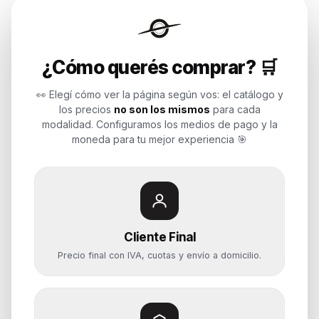
Endurances
¿Cómo querés comprar? 🛒
Soluciones de tecnología para
empresas, revendedores y personas.
👀 Elegí cómo ver la página según vos: el catálogo y
Potenciamos tu mundo.
los precios
no son los mismos
para cada
modalidad. Configuramos los medios de pago y la
Time to work
moneda para tu mejor experiencia 🎯
Categorías
Notebooks
Cliente Final
Computadoras y PCs
Precio final con IVA, cuotas y envío a domicilio.
Servidores y NAS
Componentes
Almacenamiento