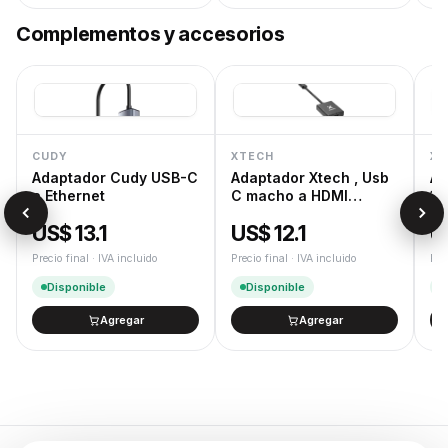
Complementos y accesorios
CUDY
XTECH
XT
Adaptador Cudy USB-C
Adaptador Xtech , Usb
Ad
a Ethernet
C macho a HDMI
1,
hembra , 10 c
Do
US$ 13.1
US$ 12.1
U
Precio final · IVA incluido
Precio final · IVA incluido
Pre
Disponible
Disponible
Agregar
Agregar