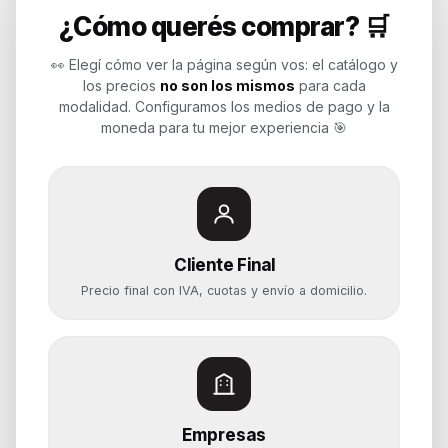
¿Cómo querés comprar? 🛒
Endurances
👀 Elegí cómo ver la página según vos: el catálogo y
los precios
no son los mismos
para cada
Soluciones de tecnología para
modalidad. Configuramos los medios de pago y la
empresas, revendedores y personas.
moneda para tu mejor experiencia 🎯
Potenciamos tu mundo.
Time to work
Cliente Final
Categorías
Precio final con IVA, cuotas y envío a domicilio.
Notebooks
Computadoras y PCs
Servidores y NAS
Componentes
Almacenamiento
Empresas
Monitores y Pantallas