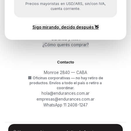
Precios mayoristas en USD/ARS, sin/con IVA,
cuenta corriente.
Ayuda
Sigo mirando, decido después 👋
Mis pedidos
Devoluciones y arrepentimiento
Garantía y RMA
¿Cómo querés comprar?
Contacto
Monroe 2840 — CABA
🏢
Oficinas corporativas — no hay retiro de
productos.
Envíos a todo el país o retiro a
coordinar.
hola@endurances.com.ar
empresas@endurances.com.ar
WhatsApp 11 2408-1247