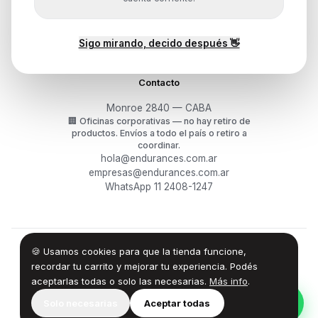
Devoluciones y arrepentimiento
Garantía y RMA
¿Cómo querés comprar?
Sigo mirando, decido después 👋
Contacto
Monroe 2840 — CABA
🏢
Oficinas corporativas — no hay retiro de
productos.
Envíos a todo el país o retiro a
coordinar.
hola@endurances.com.ar
empresas@endurances.com.ar
WhatsApp 11 2408-1247
🍪 Usamos cookies para que la tienda funcione,
©
2026
Endurances Technology SA · CUIT 30-71861942-0
Términos
·
Privacidad
·
Devoluciones
recordar tu carrito y mejorar tu experiencia. Podés
aceptarlas todas o solo las necesarias.
Más info
.
100% Design by — Endurances IT
Solo necesarias
Aceptar todas