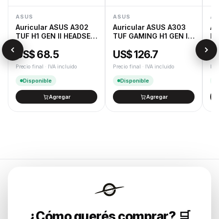
ASUS
ASUS
AS
Auricular ASUS A302
Auricular ASUS A303
Au
TUF H1 GEN II HEADSET
TUF GAMING H1 GEN II
RO
NA
HATSUNE MIKU
US$ 68.5
US$ 126.7
U
EDITION
Precio final · IVA incluido
Precio final · IVA incluido
Pre
Disponible
Disponible
Agregar
Agregar
Endurances
¿Cómo querés comprar? 🛒
Soluciones de tecnología para