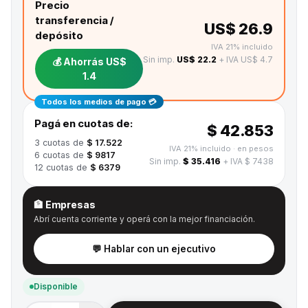
Precio
transferencia /
US$ 26.9
depósito
IVA 21% incluido
Sin imp.
US$ 22.2
+ IVA US$ 4.7
💰 Ahorrás
US$
1.4
Todos los medios de pago 💳
Pagá en cuotas de:
$ 42.853
3
cuotas de
$ 17.522
IVA 21% incluido
· en pesos
6
cuotas de
$ 9817
Sin imp.
$ 35.416
+ IVA $ 7438
12
cuotas de
$ 6379
🏦 Empresas
Abrí cuenta corriente y operá con la mejor financiación.
💬 Hablar con un ejecutivo
Disponible