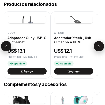
Productos relacionados
Despacho rápido en 24/48 h hábiles para productos en
stock.
Garantía oficial
12 meses de garantía oficial de fábrica. Gestión de RMA
dedicada.
Devoluciones
CUDY
XTECH
XT
Cambios y devoluciones según la Ley de Defensa del
Adaptador Cudy USB-C
Adaptador Xtech , Usb
Ad
Consumidor.
a Ethernet
C macho a HDMI
1,
hembra , 10 c
Do
US$ 13.1
US$ 12.1
U
Precio final · IVA incluido
Precio final · IVA incluido
Pre
Disponible
Disponible
Agregar
Agregar
Complementos y accesorios