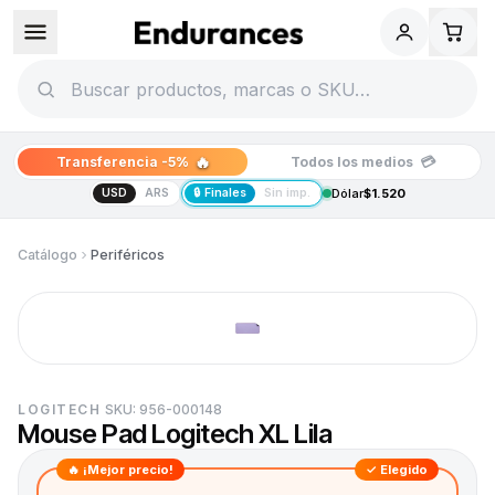
🔥
💳
Transferencia -5%
Todos los medios
USD
ARS
🔒 Finales
Sin imp.
Dólar
$1.520
Catálogo
Periféricos
LOGITECH
SKU:
956-000148
Mouse Pad Logitech XL Lila
🔥 ¡Mejor precio!
✓ Elegido