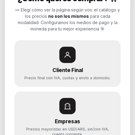
empresas, revendedores y personas.
👀 Elegí cómo ver la página según vos: el catálogo y
Potenciamos tu mundo.
los precios
no son los mismos
para cada
modalidad. Configuramos los medios de pago y la
Time to work
moneda para tu mejor experiencia 🎯
Categorías
Notebooks
Cliente Final
Computadoras y PCs
Precio final con IVA, cuotas y envío a domicilio.
Servidores y NAS
Componentes
Almacenamiento
Monitores y Pantallas
Empresas
Ayuda
Precios mayoristas en USD/ARS, sin/con IVA,
Mis pedidos
cuenta corriente.