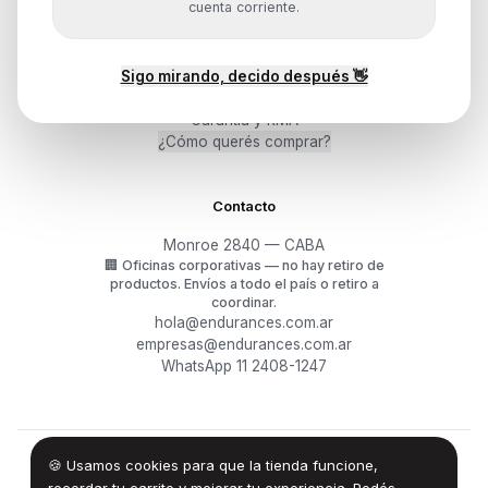
cuenta corriente.
Ayuda
Sigo mirando, decido después 👋
Mis pedidos
Devoluciones y arrepentimiento
Garantía y RMA
¿Cómo querés comprar?
Contacto
Monroe 2840 — CABA
🏢
Oficinas corporativas — no hay retiro de
productos.
Envíos a todo el país o retiro a
coordinar.
hola@endurances.com.ar
empresas@endurances.com.ar
WhatsApp 11 2408-1247
🍪 Usamos cookies para que la tienda funcione,
©
2026
Endurances Technology SA · CUIT 30-71861942-0
Términos
·
Privacidad
·
Devoluciones