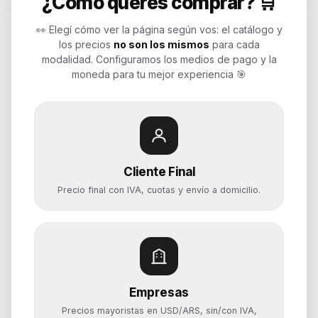
¿Cómo querés comprar? 🛒
Endurances
👀 Elegí cómo ver la página según vos: el catálogo y
los precios
no son los mismos
para cada
Soluciones de tecnología para
modalidad. Configuramos los medios de pago y la
empresas, revendedores y personas.
moneda para tu mejor experiencia 🎯
Potenciamos tu mundo.
Time to work
Cliente Final
Categorías
Precio final con IVA, cuotas y envío a domicilio.
Notebooks
Computadoras y PCs
Servidores y NAS
Componentes
Almacenamiento
Empresas
Monitores y Pantallas
Precios mayoristas en USD/ARS, sin/con IVA,