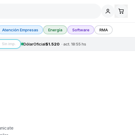
Atención Empresas
Energía
Software
RMA
Dólar
Oficial
$1.520
· act.
18:55
hs
Sin imp.
unicate