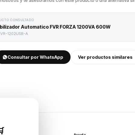
nosotros y te asesoramos con este producto o una alternativa sim
UCTO CONSULTADO
bilizador Automatico FVR FORZA 1200VA 600W
FVR-1202USB-A
Consultar por WhatsApp
Ver productos similares

Ayuda