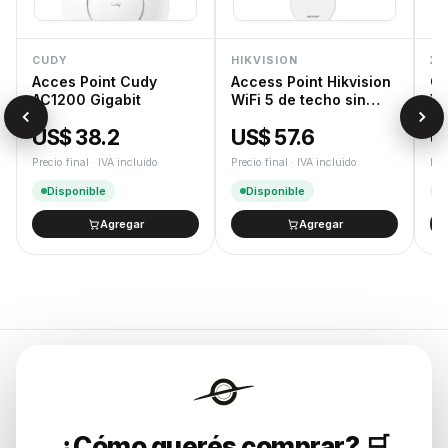
CUDY
HIKVISION
XT
Acces Point Cudy
Access Point Hikvision
Ca
AC1200 Gigabit
WiFi 5 de techo sin
XT
trafo
US$ 38.2
US$ 57.6
U
Precio final · IVA incluido
Precio final · IVA incluido
Pre
Disponible
Disponible
Agregar
Agregar
Endurances
¿Cómo querés comprar? 🛒