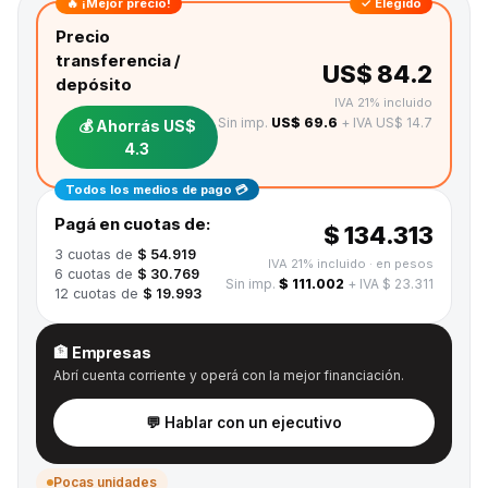
🔥 ¡Mejor precio!
✓ Elegido
Precio
transferencia /
US$ 84.2
depósito
IVA 21% incluido
Sin imp.
US$ 69.6
+ IVA US$ 14.7
💰 Ahorrás
US$
4.3
Todos los medios de pago 💳
Pagá en cuotas de:
$ 134.313
3
cuotas de
$ 54.919
IVA 21% incluido
· en pesos
6
cuotas de
$ 30.769
Sin imp.
$ 111.002
+ IVA $ 23.311
12
cuotas de
$ 19.993
🏦 Empresas
Abrí cuenta corriente y operá con la mejor financiación.
💬 Hablar con un ejecutivo
Pocas unidades