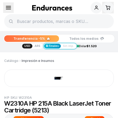
🔥
💳
Transferencia -5%
Todos los medios
USD
ARS
🔒 Finales
Sin imp.
Dólar
$1.520
Catálogo
Impresión e Insumos
HP
SKU:
W2310A
W2310A HP 215A Black LaserJet Toner
Cartridge (5213)