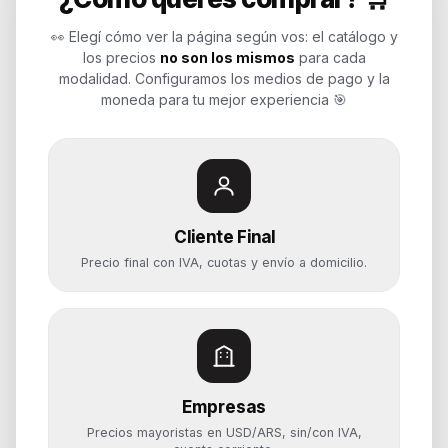
Soluciones de tecnología para
empresas, revendedores y personas.
👀 Elegí cómo ver la página según vos: el catálogo y
Potenciamos tu mundo.
los precios
no son los mismos
para cada
modalidad. Configuramos los medios de pago y la
Time to work
moneda para tu mejor experiencia 🎯
Categorías
Notebooks
Cliente Final
Computadoras y PCs
Precio final con IVA, cuotas y envío a domicilio.
Servidores y NAS
Componentes
Almacenamiento
Monitores y Pantallas
Empresas
Ayuda
Precios mayoristas en USD/ARS, sin/con IVA,