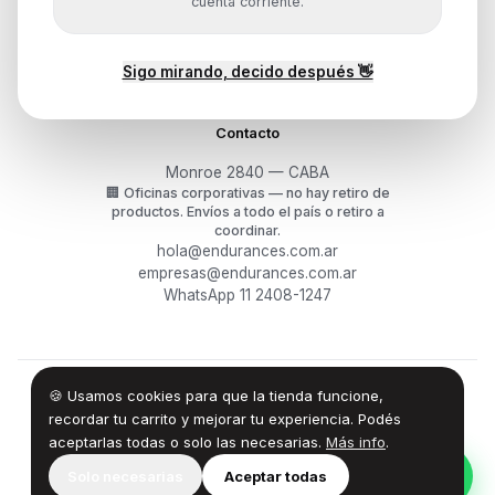
Mis pedidos
cuenta corriente.
Devoluciones y arrepentimiento
Garantía y RMA
¿Cómo querés comprar?
Sigo mirando, decido después 👋
Contacto
Monroe 2840 — CABA
🏢
Oficinas corporativas — no hay retiro de
productos.
Envíos a todo el país o retiro a
coordinar.
hola@endurances.com.ar
empresas@endurances.com.ar
WhatsApp 11 2408-1247
🍪 Usamos cookies para que la tienda funcione,
©
2026
Endurances Technology SA · CUIT 30-71861942-0
Términos
·
Privacidad
·
Devoluciones
recordar tu carrito y mejorar tu experiencia. Podés
aceptarlas todas o solo las necesarias.
Más info
.
100% Design by — Endurances IT
Solo necesarias
Aceptar todas