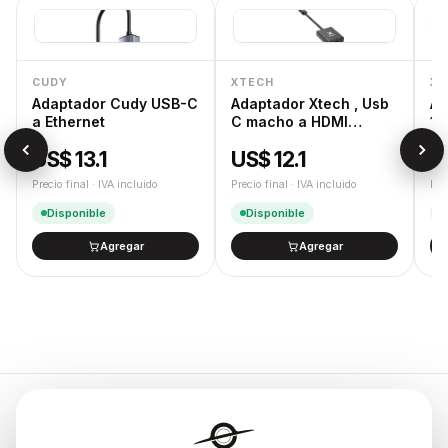
CUDY
XTECH
XT
Adaptador Cudy USB-C
Adaptador Xtech , Usb
Ad
a Ethernet
C macho a HDMI
1,
hembra , 10 c
Do
US$ 13.1
US$ 12.1
U
Precio final · IVA incluido
Precio final · IVA incluido
Pre
Disponible
Disponible
Agregar
Agregar