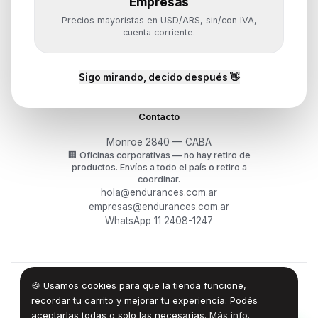
Empresas
Ayuda
Precios mayoristas en USD/ARS, sin/con IVA,
Mis pedidos
cuenta corriente.
Devoluciones y arrepentimiento
Garantía y RMA
¿Cómo querés comprar?
Sigo mirando, decido después 👋
Contacto
Monroe 2840 — CABA
🏢
Oficinas corporativas — no hay retiro de
productos.
Envíos a todo el país o retiro a
coordinar.
hola@endurances.com.ar
empresas@endurances.com.ar
WhatsApp 11 2408-1247
🍪 Usamos cookies para que la tienda funcione,
©
2026
Endurances Technology SA · CUIT 30-71861942-0
Términos
·
Privacidad
·
Devoluciones
recordar tu carrito y mejorar tu experiencia. Podés
aceptarlas todas o solo las necesarias.
Más info
.