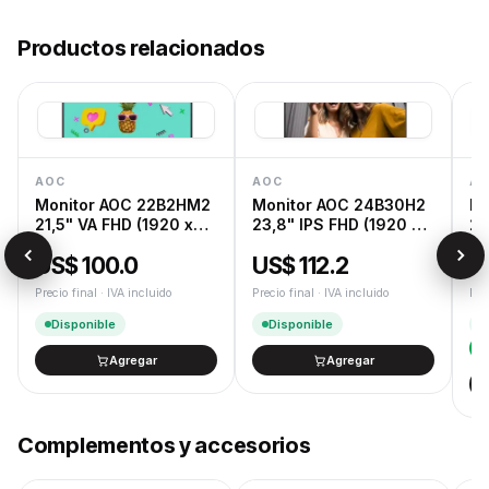
Despacho rápido en 24/48 h hábiles para productos en
Productos relacionados
stock.
Garantía oficial
12 meses de garantía oficial de fábrica. Gestión de RMA
dedicada.
Devoluciones
Cambios y devoluciones según la Ley de Defensa del
AOC
AOC
A
Consumidor.
Monitor AOC 22B2HM2
Monitor AOC 24B30H2
Mo
21,5" VA FHD (1920 x
23,8" IPS FHD (1920 x
27
1080) 100Hz 4ms Ficha
1080) 100Hz 4ms Ficha
10
US$ 100.0
US$ 112.2
U
USA
USA
Precio final · IVA incluido
Precio final · IVA incluido
Pre
Disponible
Disponible
Agregar
Agregar
Complementos y accesorios