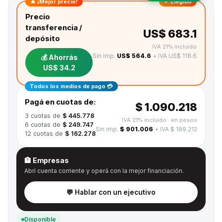
🔥 ¡Mejor precio!
✓ Elegido
Precio
transferencia /
US$ 683.1
depósito
IVA 21% incluido
Sin imp.
US$ 564.6
+ IVA US$ 118.6
💰 Ahorrás
US$ 34.2
Todos los medios de pago 💳
Pagá en cuotas de:
$ 1.090.218
3
cuotas de
$ 445.778
IVA 21% incluido
· en pesos
6
cuotas de
$ 249.747
Sin imp.
$ 901.006
+ IVA $ 189.212
12
cuotas de
$ 162.278
🏦 Empresas
Abrí cuenta corriente y operá con la mejor financiación.
💬 Hablar con un ejecutivo
Disponible