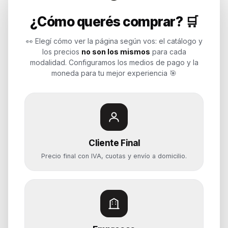
Endurances
¿Cómo querés comprar? 🛒
Soluciones de tecnología para
empresas, revendedores y personas.
👀 Elegí cómo ver la página según vos: el catálogo y
Potenciamos tu mundo.
los precios
no son los mismos
para cada
modalidad. Configuramos los medios de pago y la
Time to work
moneda para tu mejor experiencia 🎯
Categorías
Notebooks
Cliente Final
Computadoras y PCs
Precio final con IVA, cuotas y envío a domicilio.
Servidores y NAS
Componentes
Almacenamiento
Monitores y Pantallas