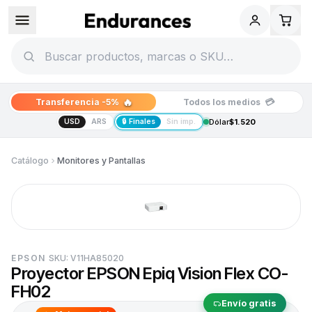
🔥
💳
Transferencia -5%
Todos los medios
USD
ARS
🔒 Finales
Sin imp.
Dólar
$1.520
Catálogo
Monitores y Pantallas
EPSON
SKU:
V11HA85020
Proyector EPSON Epiq Vision Flex CO-
FH02
Envío gratis