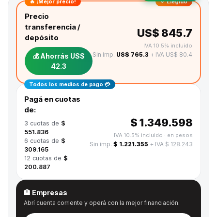
🔥 ¡Mejor precio!
✓ Elegido
Precio
transferencia /
US$ 845.7
depósito
IVA 10.5% incluido
Sin imp.
US$ 765.3
+ IVA US$ 80.4
💰 Ahorrás
US$
42.3
Todos los medios de pago 💳
Pagá en cuotas
de:
$ 1.349.598
3
cuotas de
$
551.836
IVA 10.5% incluido
· en pesos
6
cuotas de
$
Sin imp.
$ 1.221.355
+ IVA $ 128.243
309.165
12
cuotas de
$
200.887
🏦 Empresas
Abrí cuenta corriente y operá con la mejor financiación.