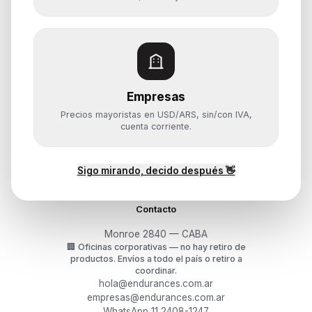
Servidores y NAS
Componentes
Almacenamiento
Monitores y Pantallas
Empresas
Ayuda
Precios mayoristas en USD/ARS, sin/con IVA,
Mis pedidos
cuenta corriente.
Devoluciones y arrepentimiento
Garantía y RMA
¿Cómo querés comprar?
Sigo mirando, decido después 👋
Contacto
Monroe 2840 — CABA
🏢
Oficinas corporativas — no hay retiro de
productos.
Envíos a todo el país o retiro a
coordinar.
hola@endurances.com.ar
empresas@endurances.com.ar
WhatsApp 11 2408-1247