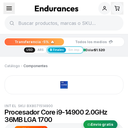
🔥
💳
Transferencia -5%
Todos los medios
USD
ARS
🔒 Finales
Sin imp.
Dólar
$1.520
Catálogo
Componentes
INTEL
SKU:
BX8071514900
Procesador Core i9-14900 2.0GHz
36MB LGA 1700
Envío gratis