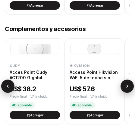
Agregar
Agregar
Complementos y accesorios
CUDY
HIKVISION
CU
Acces Point Cudy
Access Point Hikvision
Ad
AC1200 Gigabit
WiFi 5 de techo sin
a 
trafo
US$ 38.2
US$ 57.6
U
Precio final · IVA incluido
Precio final · IVA incluido
Pre
Disponible
Disponible
Agregar
Agregar