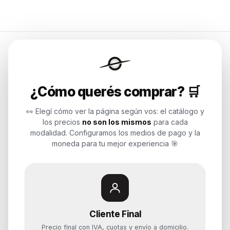
Endurances
¿Cómo querés comprar? 🛒
Soluciones de tecnología para
empresas, revendedores y personas.
👀 Elegí cómo ver la página según vos: el catálogo y
Potenciamos tu mundo.
los precios
no son los mismos
para cada
modalidad. Configuramos los medios de pago y la
Time to work
moneda para tu mejor experiencia 🎯
Categorías
Notebooks
Cliente Final
Computadoras y PCs
Precio final con IVA, cuotas y envío a domicilio.