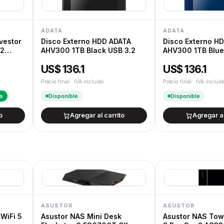
Cambios y devoluciones según la Ley de
ADATA
ADATA
vestor
Disco Externo HDD ADATA
Disco Externo H
v2
AHV300 1TB Black USB 3.2
AHV300 1TB Blue
US$ 136.1
US$ 136.1
Precio final · IVA incluido
Precio final · IVA incluid
is
Disponible
Disponible
o
Agregar al carrito
Agregar al
ASUSTOR
ASUSTOR
 WiFi 5
Asustor NAS Mini Desk
Asustor NAS Tow