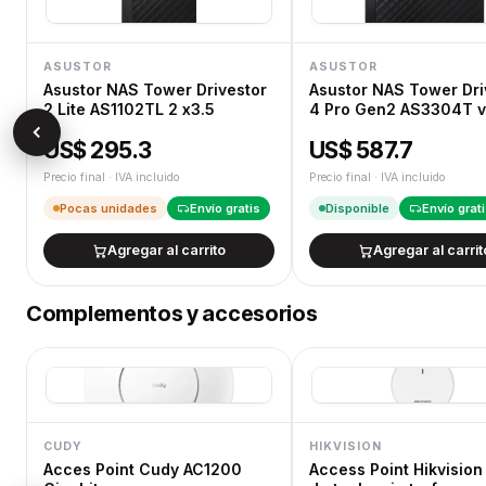
ASUSTOR
ASUSTOR
Asustor NAS Tower Drivestor
Asustor NAS Tower Dri
2 Lite AS1102TL 2 x3.5
4 Pro Gen2 AS3304T 
4X3.5/2.5
US$ 295.3
US$ 587.7
Precio final · IVA incluido
Precio final · IVA incluido
Pocas unidades
Envío gratis
Disponible
Envío grat
Agregar al carrito
Agregar al carrit
Complementos y accesorios
CUDY
HIKVISION
Acces Point Cudy AC1200
Access Point Hikvision