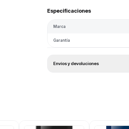
Especificaciones
Marca
Garantía
Envíos y devoluciones
Envío a todo el país
Envíos a todo el país. El costo se calcul
destino.
Entrega 24/48 h
Despacho rápido en 24/48 h hábiles par
Garantía oficial
12 meses de garantía oficial de fábrica.
Devoluciones