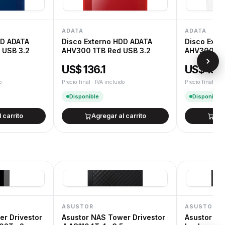
 Defensa del Consumidor.
ADATA
ADATA
DD ADATA
Disco Externo HDD ADATA
Disco Exte
 USB 3.2
AHV300 1TB Red USB 3.2
AHV300 1TB
US$ 136.1
US$ 136.
o
Precio final · IVA incluido
Precio final · IV
Disponible
Disponible
 carrito
Agregar al carrito
Agr
ASUSTOR
ASUSTOR
er Drivestor
Asustor NAS Tower Drivestor
Asustor N