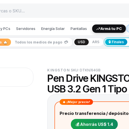
y PCs
Servidores
Energía Solar
Pantallas
Armá tu PC
🔥
💳
USD
ARS
🔒 Finales
ia
Todos los medios de pago
KINGSTON
SKU:
DTKN/64GB
Pen Drive KINGST
USB 3.2 Gen 1 Tipo 
🔥 ¡Mejor precio!
Precio transferencia / depósito
💰 Ahorrás
US$ 1.4