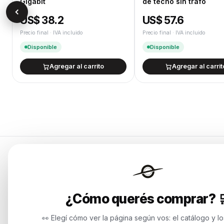
Gigabit
de techo sin trafo
US$ 38.2
US$ 57.6
Precio final · IVA incluido
Precio final · IVA incluido
Disponible
Disponible
Agregar al carrito
Agregar al carrit
Categorías
Endurances
Notebooks
¿Cómo querés comprar? 
Soluciones de tecnología para
Computadora
empresas, revendedores y personas.
Potenciamos tu mundo.
Servidores y
👀 Elegí cómo ver la página según vos: el catálogo y l