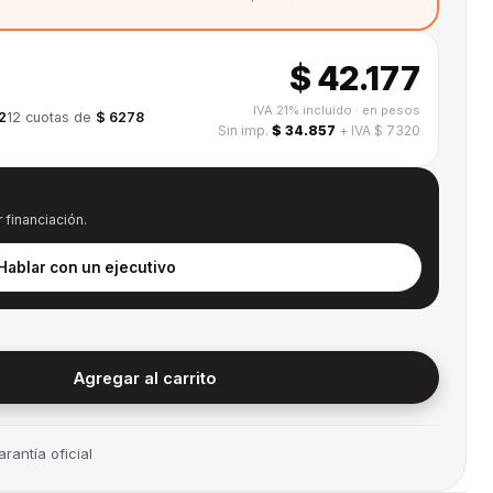
$ 42.177
IVA 21% incluido
· en pesos
2
12
cuotas de
$ 6278
Sin imp.
$ 34.857
+ IVA $ 7320
 financiación.
 Hablar con un ejecutivo
Agregar al carrito
rantía oficial