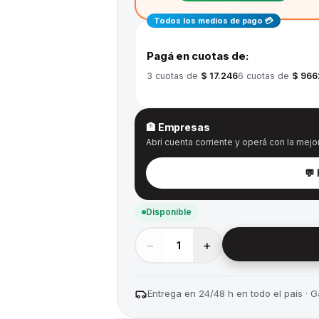
Todos los medios de pago 💳
Pagá en cuotas de:
3
cuotas de
$ 17.246
6
cuotas de
$ 966
🏦 Empresas
Abrí cuenta corriente y operá con la mejor
💬
Disponible
−
+
1
Entrega en 24/48 h en todo el país · Ga