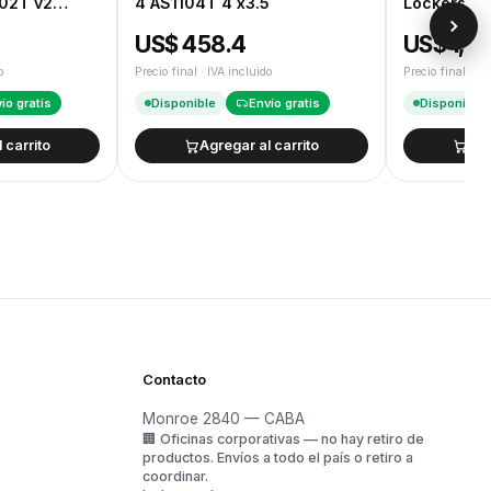
02T v2
4 AS1104T 4 x3.5
Lockersto
4X3.5/2.5
US$ 458.4
US$ 1,0
o
Precio final · IVA incluido
Precio final · IV
ío gratis
Disponible
Envío gratis
Disponible
 carrito
Agregar al carrito
Agr
Contacto
Monroe 2840 — CABA
🏢
Oficinas corporativas — no hay retiro de
o
productos.
Envíos a todo el país o retiro a
coordinar.