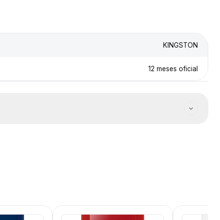
KINGSTON
12 meses oficial
a en el checkout según
a productos en stock.
 Gestión de RMA dedicada.