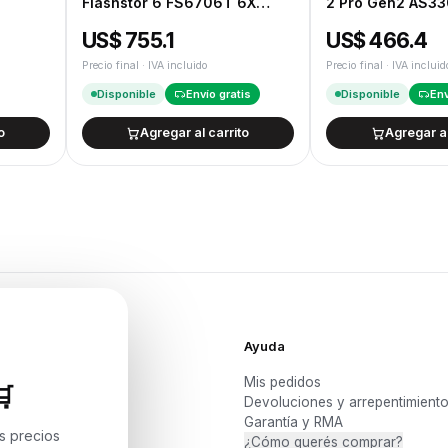
Flashstor 6 FS6706T 6X
2 Pro Gen2 AS33
NVMe
2X3.5/2.5
US$ 755.1
US$ 466.4
Precio final · IVA incluido
Precio final · IVA incluid
Disponible
Envío gratis
Disponible
Env
o
Agregar al carrito
Agregar al
Ayuda
Mis pedidos

Devoluciones y arrepentimient
s y PCs
Garantía y RMA
 NAS
os precios
¿Cómo querés comprar?