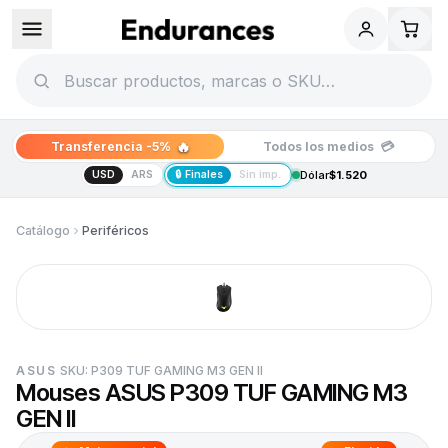
🔥
💳
Transferencia -5%
Todos los medios
USD
ARS
🔒 Finales
Sin imp.
Dólar
$1.520
Catálogo
Periféricos
ASUS
SKU:
P309 TUF GAMING M3 GEN II
Mouses ASUS P309 TUF GAMING M3
GEN II