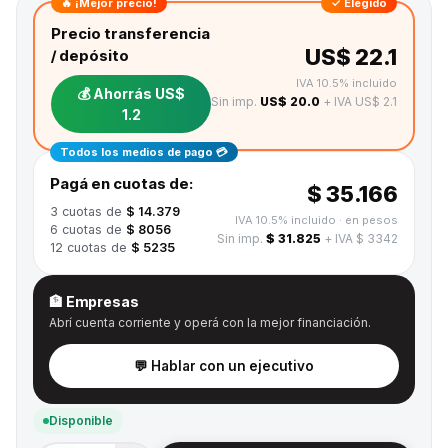
🔥 ¡Mejor precio!
✓ Elegido
Precio transferencia
US$ 22.1
/ depósito
IVA 10.5% incluido
💰 Ahorrás
US$
Sin imp.
US$ 20.0
+ IVA US$ 2.1
1.2
Todos los medios de pago 💳
Pagá en cuotas de:
$ 35.166
3
cuotas de
$ 14.379
IVA 10.5% incluido
· en pesos
6
cuotas de
$ 8056
Sin imp.
$ 31.825
+ IVA $ 3342
12
cuotas de
$ 5235
🏦 Empresas
Abrí cuenta corriente y operá con la mejor financiación.
💬 Hablar con un ejecutivo
Disponible