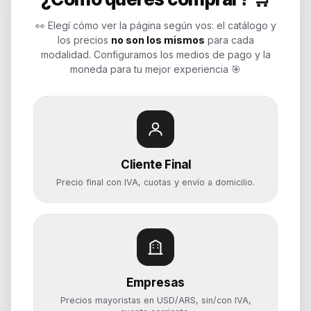
Soluciones de tecnología para
empresas, revendedores y personas.
👀 Elegí cómo ver la página según vos: el catálogo y
Potenciamos tu mundo.
los precios
no son los mismos
para cada
modalidad. Configuramos los medios de pago y la
Time to work
moneda para tu mejor experiencia 🎯
Categorías
Notebooks
Cliente Final
Computadoras y PCs
Precio final con IVA, cuotas y envío a domicilio.
Servidores y NAS
Componentes
Almacenamiento
Monitores y Pantallas
Empresas
Ayuda
Precios mayoristas en USD/ARS, sin/con IVA,