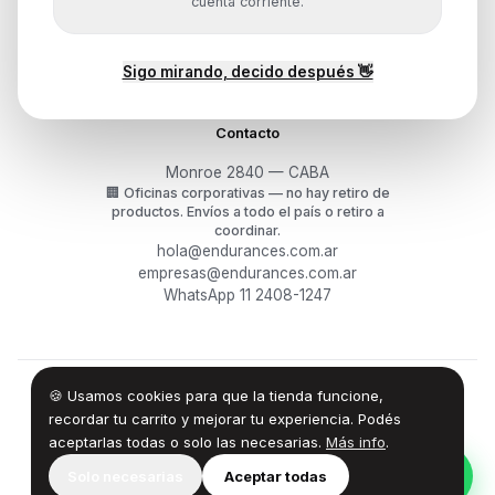
Mis pedidos
cuenta corriente.
Devoluciones y arrepentimiento
Garantía y RMA
¿Cómo querés comprar?
Sigo mirando, decido después 👋
Contacto
Monroe 2840 — CABA
🏢
Oficinas corporativas — no hay retiro de
productos.
Envíos a todo el país o retiro a
coordinar.
hola@endurances.com.ar
empresas@endurances.com.ar
WhatsApp 11 2408-1247
🍪 Usamos cookies para que la tienda funcione,
©
2026
Endurances Technology SA · CUIT 30-71861942-0
Términos
·
Privacidad
·
Devoluciones
recordar tu carrito y mejorar tu experiencia. Podés
aceptarlas todas o solo las necesarias.
Más info
.
100% Design by — Endurances IT
Solo necesarias
Aceptar todas