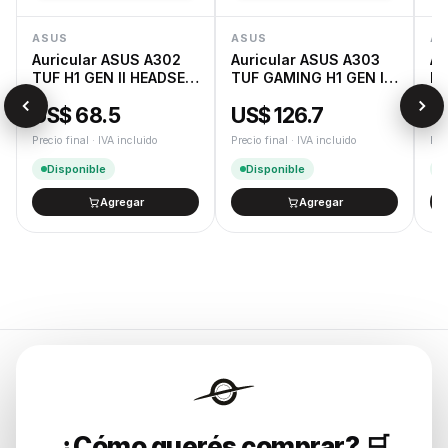
ASUS
ASUS
AS
Auricular ASUS A302
Auricular ASUS A303
Au
TUF H1 GEN II HEADSET
TUF GAMING H1 GEN II
RO
NA
HATSUNE MIKU
US$ 68.5
US$ 126.7
U
EDITION
Precio final · IVA incluido
Precio final · IVA incluido
Pre
Disponible
Disponible
Agregar
Agregar
Endurances
¿Cómo querés comprar? 🛒