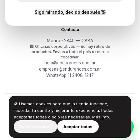
Garantía y RMA
¿Cómo querés comprar?
Sigo mirando, decido después 👋
Contacto
Monroe 2840 — CABA
🏢
Oficinas corporativas — no hay retiro de
productos.
Envíos a todo el país o retiro a
coordinar.
hola@endurances.com.ar
empresas@endurances.com.ar
WhatsApp 11 2408-1247
🍪 Usamos cookies para que la tienda funcione,
©
2026
Endurances Technology SA · CUIT 30-71861942-0
Términos
·
Privacidad
·
Devoluciones
recordar tu carrito y mejorar tu experiencia. Podés
aceptarlas todas o solo las necesarias.
Más info
.
100% Design by — Endurances IT
Solo necesarias
Aceptar todas