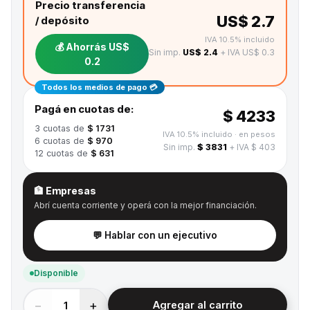
Precio transferencia
US$ 2.7
/ depósito
IVA 10.5% incluido
💰 Ahorrás
US$
Sin imp.
US$ 2.4
+ IVA US$ 0.3
0.2
Todos los medios de pago 💳
Pagá en cuotas de:
$ 4233
3
cuotas de
$ 1731
IVA 10.5% incluido
· en pesos
6
cuotas de
$ 970
Sin imp.
$ 3831
+ IVA $ 403
12
cuotas de
$ 631
🏦 Empresas
Abrí cuenta corriente y operá con la mejor financiación.
💬 Hablar con un ejecutivo
Disponible
−
+
1
Agregar al carrito