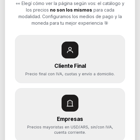
👀 Elegí cómo ver la página según vos: el catálogo y
Potenciamos tu mundo.
los precios
no son los mismos
para cada
modalidad. Configuramos los medios de pago y la
Time to work
moneda para tu mejor experiencia 🎯
Categorías
Notebooks
Cliente Final
Computadoras y PCs
Precio final con IVA, cuotas y envío a domicilio.
Servidores y NAS
Componentes
Almacenamiento
Monitores y Pantallas
Empresas
Ayuda
Precios mayoristas en USD/ARS, sin/con IVA,
Mis pedidos
cuenta corriente.
Devoluciones y arrepentimiento