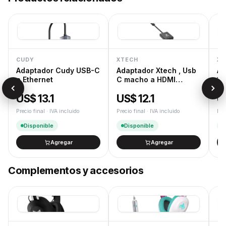
stock.
Garantía oficial
12 meses de garantía oficial de fábrica. Gestión de RMA
dedicada.
Devoluciones
CUDY
XTECH
XT
Cambios y devoluciones según la Ley de Defensa del
Adaptador Cudy USB-C
Adaptador Xtech , Usb
Ad
Consumidor.
a Ethernet
C macho a HDMI
1,
hembra , 10 c
Do
US$ 13.1
US$ 12.1
U
Precio final · IVA incluido
Precio final · IVA incluido
Pre
Disponible
Disponible
Agregar
Agregar
Complementos y accesorios