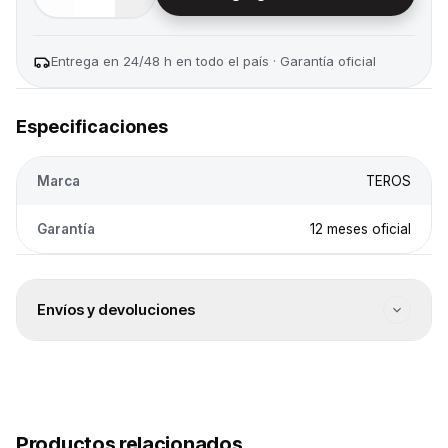
Entrega en 24/48 h en todo el país · Garantía oficial
Especificaciones
Marca
TEROS
Garantía
12 meses oficial
Envíos y devoluciones
Envío a todo el país
Envíos a todo el país. El costo se calcula en el checkout
según destino.
Entrega 24/48 h
Productos relacionados
Despacho rápido en 24/48 h hábiles para productos en