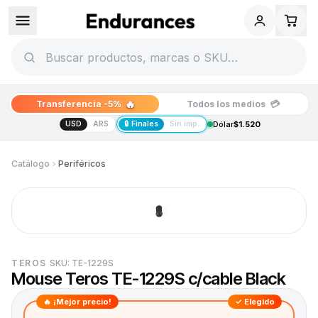
🔥
💳
Transferencia -5%
Todos los medios
USD
ARS
🔒 Finales
Sin imp.
Dólar
$1.520
Catálogo
Periféricos
TEROS
SKU:
TE-1229S
Mouse Teros TE-1229S c/cable Black
🔥 ¡Mejor precio!
✓ Elegido