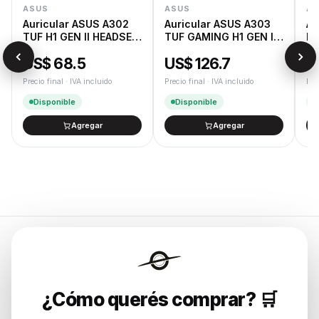
ASUS
ASUS
AS
Auricular ASUS A302
Auricular ASUS A303
Au
TUF H1 GEN II HEADSET
TUF GAMING H1 GEN II
RO
NA
HATSUNE MIKU
US$ 68.5
US$ 126.7
U
EDITION
Precio final · IVA incluido
Precio final · IVA incluido
Pre
Disponible
Disponible
Agregar
Agregar
Endurances
¿Cómo querés comprar? 🛒
Soluciones de tecnología para
empresas, revendedores y personas.