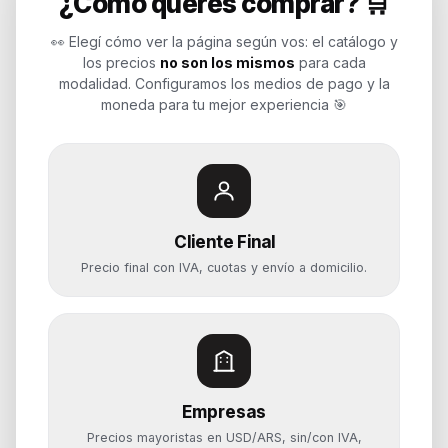
¿Cómo querés comprar? 🛒
Endurances
👀 Elegí cómo ver la página según vos: el catálogo y
los precios
no son los mismos
para cada
Soluciones de tecnología para
modalidad. Configuramos los medios de pago y la
empresas, revendedores y personas.
moneda para tu mejor experiencia 🎯
Potenciamos tu mundo.
Time to work
Cliente Final
Categorías
Precio final con IVA, cuotas y envío a domicilio.
Notebooks
Computadoras y PCs
Servidores y NAS
Componentes
Almacenamiento
Empresas
Monitores y Pantallas
Precios mayoristas en USD/ARS, sin/con IVA,