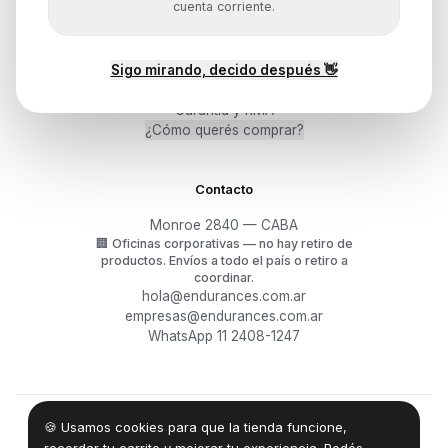
cuenta corriente.
Ayuda
Sigo mirando, decido después 👋
Mis pedidos
Devoluciones y arrepentimiento
Garantía y RMA
¿Cómo querés comprar?
Contacto
Monroe 2840 — CABA
🏢
Oficinas corporativas — no hay retiro de
productos.
Envíos a todo el país o retiro a
coordinar.
hola@endurances.com.ar
empresas@endurances.com.ar
WhatsApp 11 2408-1247
🍪 Usamos cookies para que la tienda funcione,
©
2026
Endurances Technology SA · CUIT 30-71861942-0
Términos
·
Privacidad
·
Devoluciones