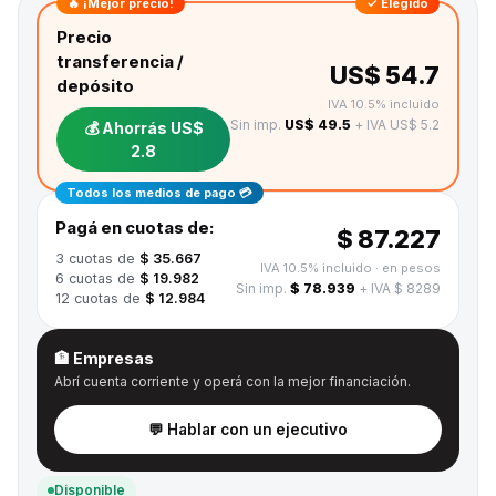
🔥 ¡Mejor precio!
✓ Elegido
Precio
transferencia /
US$ 54.7
depósito
IVA 10.5% incluido
Sin imp.
US$ 49.5
+ IVA US$ 5.2
💰 Ahorrás
US$
2.8
Todos los medios de pago 💳
Pagá en cuotas de:
$ 87.227
3
cuotas de
$ 35.667
IVA 10.5% incluido
· en pesos
6
cuotas de
$ 19.982
Sin imp.
$ 78.939
+ IVA $ 8289
12
cuotas de
$ 12.984
🏦 Empresas
Abrí cuenta corriente y operá con la mejor financiación.
💬 Hablar con un ejecutivo
Disponible