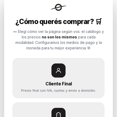
Endurances
¿Cómo querés comprar? 🛒
Soluciones de tecnología para
empresas, revendedores y personas.
👀 Elegí cómo ver la página según vos: el catálogo y
Potenciamos tu mundo.
los precios
no son los mismos
para cada
modalidad. Configuramos los medios de pago y la
Time to work
moneda para tu mejor experiencia 🎯
Categorías
Notebooks
Cliente Final
Computadoras y PCs
Precio final con IVA, cuotas y envío a domicilio.
Servidores y NAS
Componentes
Almacenamiento
Monitores y Pantallas