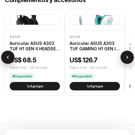
Complementos y accesorios
ASUS
ASUS
AS
Auricular ASUS A302
Auricular ASUS A303
Au
TUF H1 GEN II HEADSET
TUF GAMING H1 GEN II
RO
NA
HATSUNE MIKU
US$ 68.5
US$ 126.7
U
EDITION
Precio final · IVA incluido
Precio final · IVA incluido
Pre
Disponible
Disponible
Agregar
Agregar