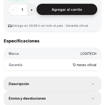
−
+
1
Agregar al carrito
Entrega en 24/48 h en todo el país · Garantía oficial
Especificaciones
Marca
LOGITECH
Garantía
12 meses oficial
Descripción
Cantidad botones: 11. Sensor: Óptico Hero. Resolución:
Envíos y devoluciones
100-25600. Conectividad: Alámbrica. Tipo de
conectividad: Cable USB. Color: Negro. Iluminación: RGB.