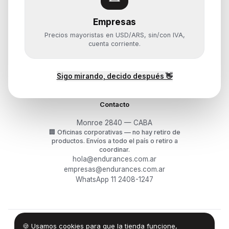
Empresas
Ayuda
Precios mayoristas en USD/ARS, sin/con IVA,
Mis pedidos
cuenta corriente.
Devoluciones y arrepentimiento
Garantía y RMA
¿Cómo querés comprar?
Sigo mirando, decido después 👋
Contacto
Monroe 2840 — CABA
🏢
Oficinas corporativas — no hay retiro de
productos.
Envíos a todo el país o retiro a
coordinar.
hola@endurances.com.ar
empresas@endurances.com.ar
WhatsApp 11 2408-1247
🍪 Usamos cookies para que la tienda funcione,
©
2026
Endurances Technology SA · CUIT 30-71861942-0