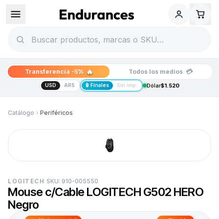
🔥
💳
Transferencia -5%
Todos los medios
USD
ARS
🔒 Finales
Sin imp.
Dólar
$1.520
Catálogo
Periféricos
LOGITECH
SKU:
910-005550
Mouse c/Cable LOGITECH G502 HERO
Negro